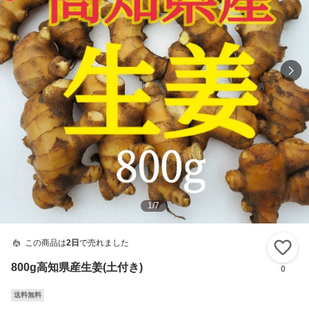
1
/
7
この商品は
2日
で売れました
い
800g高知県産生姜(土付き)
0
送料無料