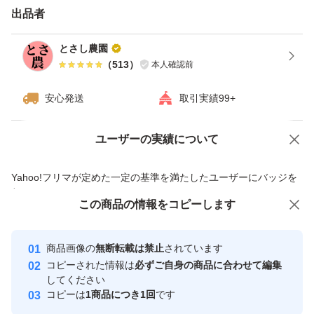
・大きさ、形は様々です
出品者
・気になる箇所をカットしています
とさし農園
（
513
）
本人確認前
*********************************************
安心発送
取引実績99+
*********************************************
ユーザーの実績について
価格の相談
商品への質問
他産直サイトや県内外の飲食店様、加工会社様、卸業者様
商品への質問からの値下げ交渉、不適切なカテゴリ変更依頼は禁止です
とたくさんのお取引させていただいております。
Yahoo!フリマが定めた一定の基準を満たしたユーザーにバッジを
付与しています
この商品をみている人にオススメ
この商品の情報をコピーします
安心取引出品者
よろしくお願いいたします♪
Yahoo!フリマの基準をクリアした安
安心取引出品者
商品画像の
無断転載は禁止
されています
心・安全なユーザーです
コピーされた情報は
必ずご自身の商品に合わせて編集
取引実績
してください
コピーは
1商品につき1回
です
このユーザーはYahoo!フリマの取
取引実績◯+