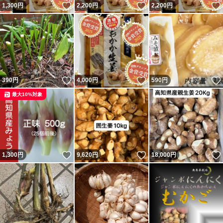
いいね！
いいね！
1,300
円
2,200
円
2,200
円
いいね！
いいね！
390
円
4,000
円
590
円
最大10%対象
いいね！
いいね！
1,300
円
9,620
円
18,000
円