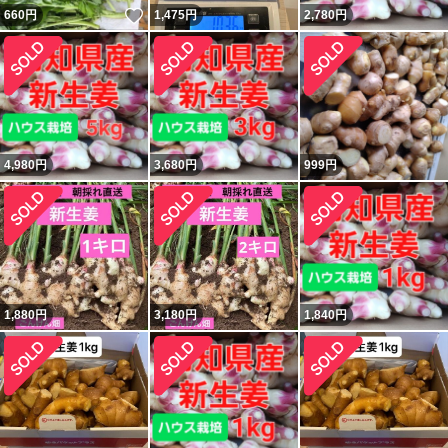
いいね！
660
円
1,475
円
2,780
円
4,980
円
3,680
円
999
円
1,880
円
3,180
円
1,840
円