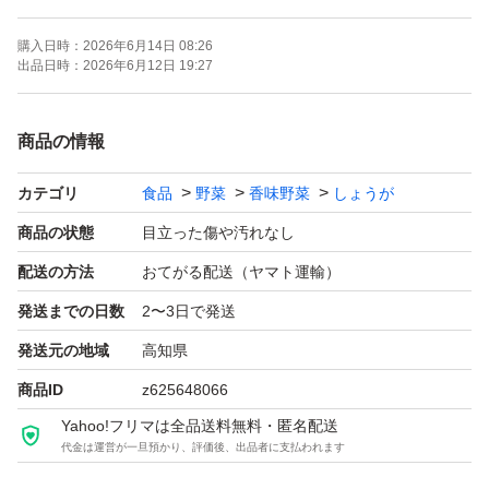
高知県産の囲い生姜です。
購入日時：
2026年6月14日 08:26
出品日時：
2026年6月12日 19:27
減農薬栽培で土作りからこだわり、丁寧に手間暇かけた香
りの良い自慢の生姜となっております。
商品の情報
昨年秋に収穫した新生姜を予冷庫で保存しているもので
カテゴリ
食品
野菜
香味野菜
しょうが
す。
生姜専用温度、湿度を保ってます。
商品の状態
目立った傷や汚れなし
配送の方法
おてがる配送（ヤマト運輸）
・品種 土佐一 大生姜
発送までの日数
2〜3日で発送
・土付き
発送元の地域
高知県
※画像は分かりやすくするため土を拭き取っております
商品ID
z625648066
が、もう少し付いています。
Yahoo!フリマは全品送料無料・匿名配送
・常温発送
代金は運営が一旦預かり、評価後、出品者に支払われます
・小さく割っています