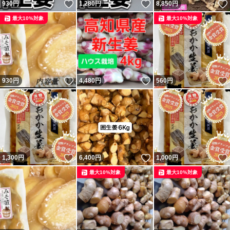
いいね！
いいね！
930
円
1,280
円
8,850
円
最大10%対象
最大10%対象
いいね！
いいね！
930
円
4,480
円
560
円
いいね！
いいね！
1,300
円
6,400
円
1,000
円
最大10%対象
最大10%対象