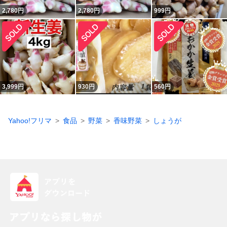
2,780
円
2,780
円
999
円
3,999
円
930
円
560
円
Yahoo!フリマ
食品
野菜
香味野菜
しょうが