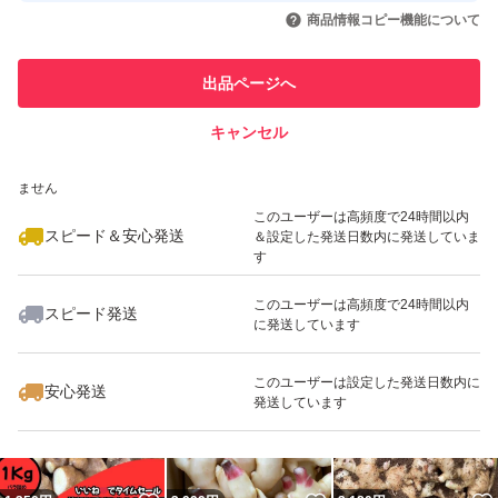
いいね！
いいね！
1,320
円
1,320
円
1,320
円
引を完了させた実績があります
商品情報コピー機能について
最大10%対象
このユーザーは他フリマサービス
他フリマ実績◯+
出品ページへ
での取引実績があります
キャンセル
スピード&安心発送
いいね！
いいね！
1,320
※このバッジは実績に基づく表示であり、発送を保証しているものではあり
円
2,780
円
2,450
円
ません
最大10%対象
このユーザーは高頻度で24時間以内
スピード＆安心発送
＆設定した発送日数内に発送していま
す
このユーザーは高頻度で24時間以内
スピード発送
に発送しています
いいね！
いいね！
4,980
円
1,840
円
1,880
円
このユーザーは設定した発送日数内に
安心発送
発送しています