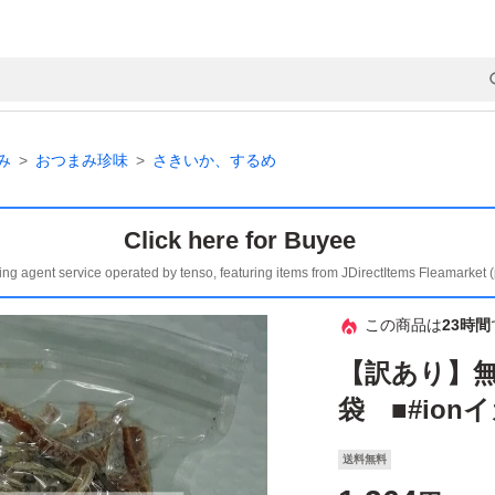
み
おつまみ珍味
さきいか、するめ
Click here for Buyee
ing agent service operated by tenso, featuring items from JDirectItems Fleamarket 
この商品は
23時間
【訳あり】無添
袋 ■#io
送料無料