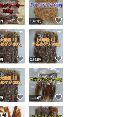
ださい。
★購入前にコメン
！
いいね！
いいね！
円
1,401
円
・厳重に梱包して
・上記以外の袋数
・配送方法を変更
・発送日を早めて
ユーザーの実績について
！
いいね！
いいね！
・他商品と同梱希
円
2,762
円
o!フリマが定めた一定の基準を満たしたユーザーにバッジを付与しています
出品者
#ポイント消化
この商品の情報をコピーします
#クーポン消化
取引出品者
Yahoo!フリマの基準をクリアした安心・安全なユーザーです
！
いいね！
いいね！
商品画像の
無断転載は禁止
されています
円
1,084
円
#あたりめ
コピーされた情報は
必ずご自身の商品に合わせて編集
してください
#するめ
コピーは
1商品につき1回
です
実績◯+
このユーザーはYahoo!フリマの取引を完了させた実績があり