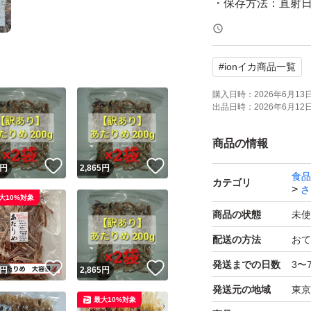
・保存方法：直射
て下さい。
#
ionイカ商品一覧
【訳ありの理由】
商品加工の際に出
購入日時：
2026年6月13日 
出品日時：
2026年6月12日 
中身は正規品と同
商品の情報
＊保存に便利なチ
！
いいね！
いいね！
円
2,865
円
食品
＊イカと食塩だけ
カテゴリ
さ
大10%対象
＊酒の肴だけでな
商品の状態
未使
配送の方法
おて
【発送について】
発送までの日数
3〜
！
いいね！
いいね！
クラフト封筒、宅
円
2,865
円
発送元の地域
東京
のまま入れて発送
最大10%対象