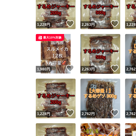
いいね！
いいね
1,228
円
2,263
円
1,228
最大10%対象
いいね！
いいね
1,980
円
2,263
円
2,762
Yaho
安心取引
安心
いいね！
いいね
1,228
円
2,762
円
2,762
取引実績
取引