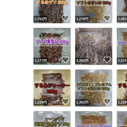
いいね！
いいね
2,762
円
1,278
円
1,491
いいね！
いいね
1,177
円
3,280
円
2,575
いいね！
いいね
1,228
円
1,362
円
1,228