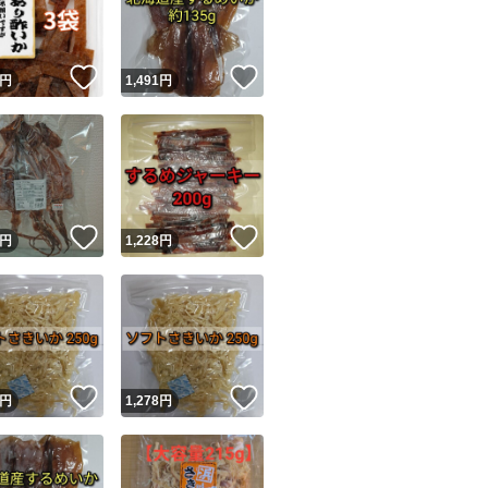
#いか
商品情報コピー機
#スルメ
リマ実績◯+
このユーザーは他フリマサービスでの取引実績があります
#ダイエット
！
いいね！
いいね！
円
1,491
円
出品ページへ
#炊き込みご飯
&安心発送
キャンセル
#煮物
ジは実績に基づく表示であり、発送を保証しているものではありません
#おつまみ
このユーザーは高頻度で24時間以内＆設定した発送日数内に
ード＆安心発送
ます
#魚介乾製品
！
いいね！
いいね！
円
1,228
円
ード発送
このユーザーは高頻度で24時間以内に発送しています
発送
このユーザーは設定した発送日数内に発送しています
！
いいね！
いいね！
円
1,278
円