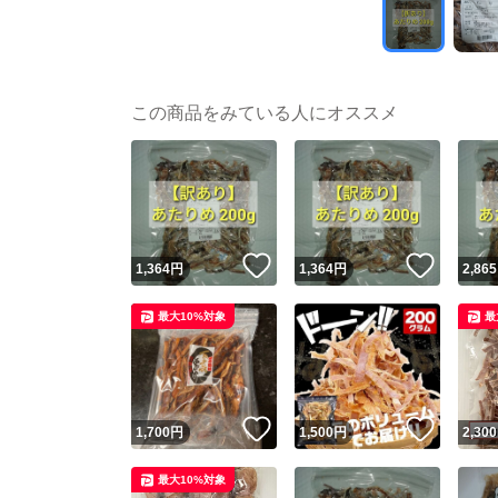
この商品をみている人にオススメ
いいね！
いいね
1,364
円
1,364
円
2,865
最大10%対象
最
いいね！
いいね
1,700
円
1,500
円
2,300
最大10%対象