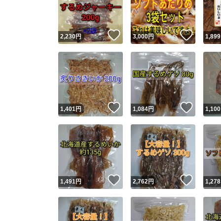
他フ
いいね！
いいね
2,230
円
3,000
円
1,899
スピード
※このバッ
スピ
いいね！
いいね
1,401
円
1,084
円
1,100
スピ
安心
いいね！
いいね
1,491
円
2,762
円
1,278