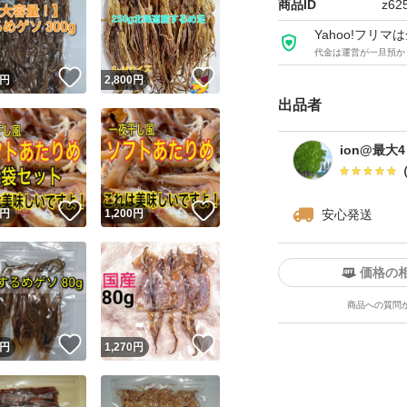
商品ID
z62
【価格について】
Yahoo!フリ
代金は運営が一旦預か
単品での値下げ交
！
いいね！
いいね！
円
2,800
円
出品者
▼ゆうパケットポ
1袋→1,364円
ion@最大
▼宅急便コンパク
！
いいね！
いいね！
円
1,200
円
安心発送
2袋→2,865円
価格の
▼宅急便orゆうパ
商品への質問
5袋→
！
いいね！
いいね！
円
1,270
円
以降の袋数はゆうパ