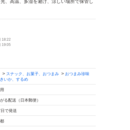
日光、高温、多湿を避け、涼しい場所で保管し
た端材を使用
18:22
19:05
じなので、品質・味は問題ありません。
ャック付き
スナック、お菓子、おつまみ
おつまみ珍味
で作った完全無添加のあたりめ
きいか、するめ
く、炊き込みご飯や煮物などにもおすすめ
用
がる配送（日本郵便）
7日で発送
配ビニール袋、クッション封筒などに商品をそ
都
予定です。