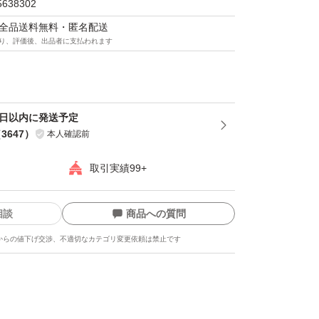
5638302
マは全品送料無料・匿名配送
り、評価後、出品者に支払われます
渉には応じません。
スト（匿名・追跡）発送
4日以内に発送予定
（
3647
）
本人確認前
ト（匿名・追跡）発送
取引実績99+
相談
商品への質問
ック（匿名・追跡）発送
からの値下げ交渉、不適切なカテゴリ変更依頼は禁止です
ックor宅急便発送になる予定です。ご相談く