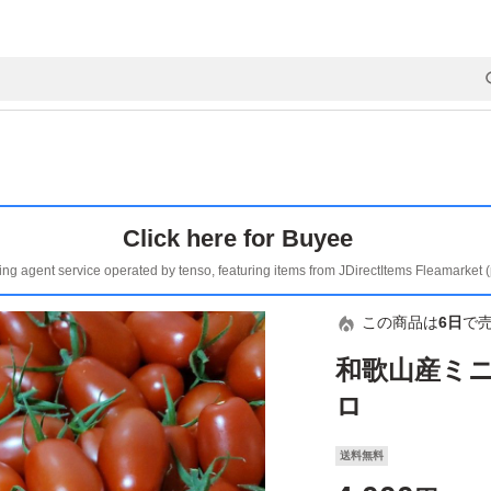
Click here for Buyee
ing agent service operated by tenso, featuring items from JDirectItems Fleamarket 
この商品は
6日
で
和歌山産ミ
ロ
送料無料