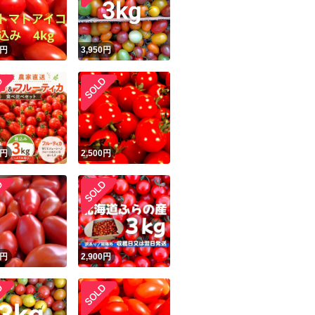
商品情報コピー機
リマ実績◯+
このユーザーは他フリマサービスでの取引実績があります
！
円
3,950
円
出品ページへ
&安心発送
キャンセル
ジは実績に基づく表示であり、発送を保証しているものではありません
このユーザーは高頻度で24時間以内＆設定した発送日数内に
ード＆安心発送
ます
円
2,500
円
ード発送
このユーザーは高頻度で24時間以内に発送しています
発送
このユーザーは設定した発送日数内に発送しています
円
2,900
円