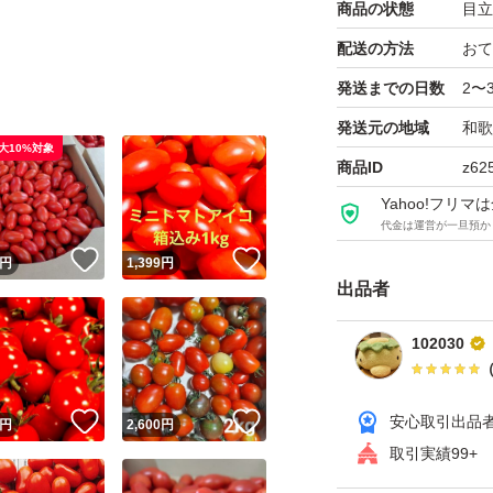
商品の状態
目立
配送の方法
おて
発送までの日数
2〜
発送元の地域
和歌
大10%対象
商品ID
z62
Yahoo!フリ
代金は運営が一旦預か
！
いいね！
いいね！
円
1,399
円
出品者
102030
！
いいね！
いいね！
安心取引出品
円
2,600
円
取引実績99+