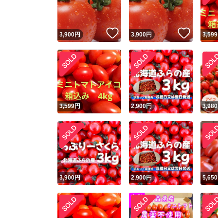
他フ
いいね！
いいね
3,900
円
3,900
円
3,599
スピード
※このバッ
スピ
3,599
円
2,900
円
3,980
スピ
安心
3,900
円
2,900
円
5,650