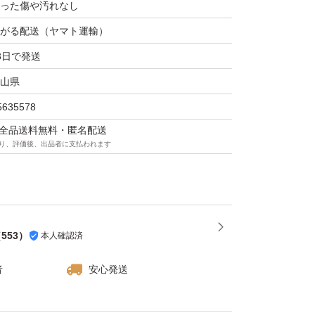
った傷や汚れなし
がる配送（ヤマト運輸）
3日で発送
山県
5635578
マは全品送料無料・匿名配送
り、評価後、出品者に支払われます
（
553
）
本人確認済
者
安心発送