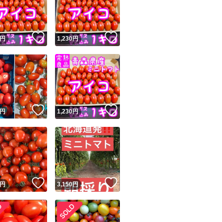
！
いいね！
いいね！
円
1,230
円
ユーザーの実績について
！
いいね！
いいね！
円
1,230
円
o!フリマが定めた一定の基準を満たしたユーザーにバッジを付与しています
出品者
この商品の情報をコピーします
取引出品者
Yahoo!フリマの基準をクリアした安心・安全なユーザーです
！
いいね！
いいね！
商品画像の
無断転載は禁止
されています
円
3,150
円
コピーされた情報は
必ずご自身の商品に合わせて編集
してください
コピーは
1商品につき1回
です
実績◯+
このユーザーはYahoo!フリマの取引を完了させた実績があり