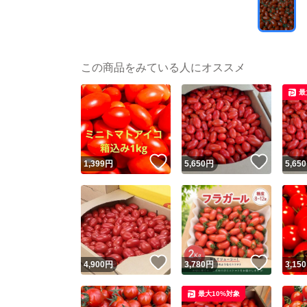
この商品をみている人にオススメ
最
いいね！
いいね
1,399
円
5,650
円
5,650
いいね！
いいね
4,900
円
3,780
円
3,150
最大10%対象