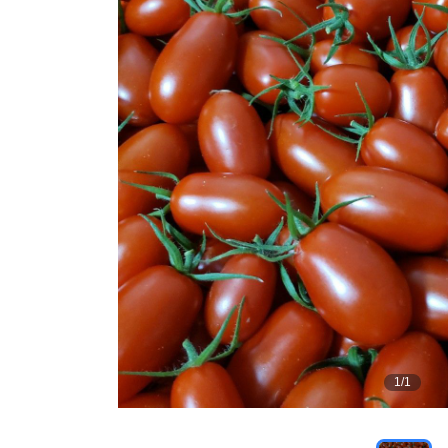
1
/
1