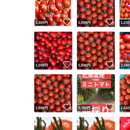
いいね！
いいね
1,300
円
1,598
円
1,230
いいね！
いいね
1,598
円
1,598
円
3,580
Yaho
安心取引
安心
いいね！
いいね
1,598
円
5,700
円
2,642
取引実績
取引