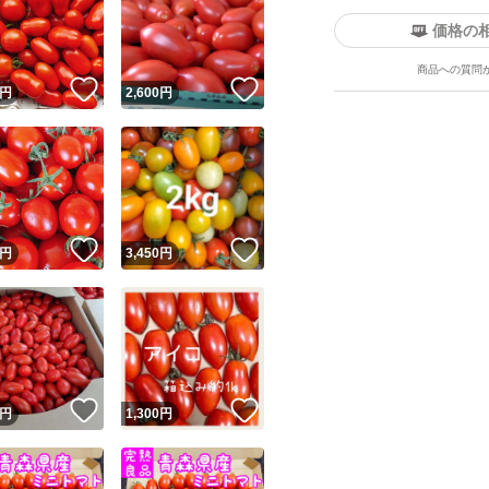
価格の
商品への質問
！
いいね！
いいね！
円
2,600
円
！
いいね！
いいね！
円
3,450
円
！
いいね！
いいね！
円
1,300
円