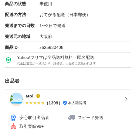
商品の状態
未使用
★布製品への使用
配送の方法
おてがる配送（日本郵便）
・対象物から20〜30cm離してスプレーする。
発送までの日数
1〜2日で発送
・使い始めやつめかえ後は、スプレーを最後まで数回引
発送元の地域
大阪府
く。
商品ID
z625630408
・使用後は立てて保管する。スプレー後はよく乾かす。
Yahoo!フリマは全品送料無料・匿名配送
代金は運営が一旦預かり、評価後、出品者に支払われます
★使う前に
・ストッパーをはずす。下にずらす。
出品者
atoll
【成分】
（
1399
）
本人確認済
おひさまの香り:消臭成分、除菌成分、香料
安心取引出品者
スピード発送
取引実績99+
・【原産国】