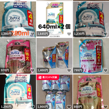
いいね！
いいね！
1,380
円
1,645
円
1,230
円
いいね！
いいね！
970
円
1,400
円
799
円
最大10%対象
いいね！
いいね！
1,290
円
1,900
円
850
円