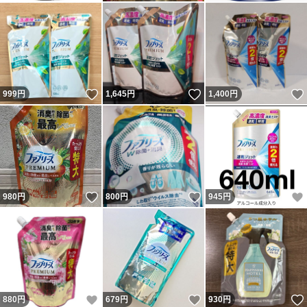
いいね！
いいね！
999
円
1,645
円
1,400
円
いいね！
いいね！
980
円
800
円
945
円
いいね！
いいね！
880
円
679
円
930
円