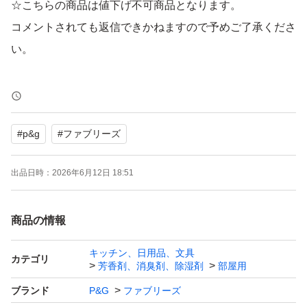
☆こちらの商品は値下げ不可商品となります。
コメントされても返信できかねますので予めご了承くださ
い。
●すばやく広がる消臭・除菌*1ミスト！
●高濃度消臭ミストで消臭+速乾*2！しかも除菌*1！
#
p&g
#
ファブリーズ
●肌に触れる衣類やお子さまのいる家庭での使用もOK！
*1 特定の菌・条件下で試験。全ての菌を除菌できるわけ
出品日時：
2026年6月12日 18:51
ではありません。
*2 ラクかるスプレーW除菌+消臭シリーズに比べて。
商品の情報
【使用方法】
キッチン、日用品、文具
カテゴリ
芳香剤、消臭剤、除湿剤
部屋用
・しっかり除菌するためには、20cm四方当り1回スプレー
を目安に表面が全体に湿る程度にスプレーする。
ブランド
P&G
ファブリーズ