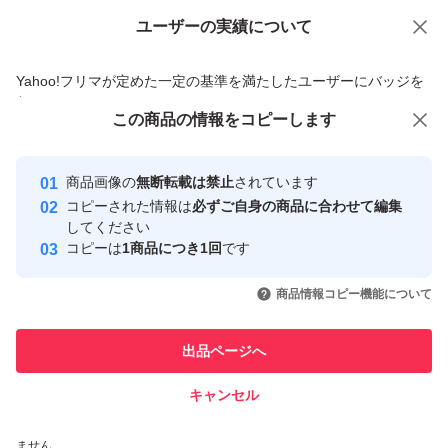
日本、ベトナム
ユーザーの実績について
価格の相談
商品への質問
商品への質問からの値下げ交渉、不適切なカテゴリ変更依頼は禁止です
【ブランド】
Yahoo!フリマが定めた一定の基準を満たしたユーザーにバッジを
付与しています
ファブリーズ(febreze)
この商品をみている人にオススメ
この商品の情報をコピーします
安心取引出品者
最大10%対象
【発売元、製造元、輸入元又は販売元】
Yahoo!フリマの基準をクリアした安
安心取引出品者
商品画像の
無断転載は禁止
されています
心・安全なユーザーです
P＆G(プロクター＆ギャンブル)
コピーされた情報は
必ずご自身の商品に合わせて編集
取引実績
してください
コピーは
1商品につき1回
です
☆メーカーのパッケージ変更より商品説明画像とは外観が
このユーザーはYahoo!フリマの取
取引実績◯+
いいね！
いいね！
995
円
945
円
995
円
引を完了させた実績があります
異なる場合がございます。注文時にはこのことをご了承下
商品情報コピー機能について
さい。
このユーザーは他フリマサービス
他フリマ実績◯+
出品ページへ
での取引実績があります
☆配送は簡易包装にて、ポスト投函にて発送致します。
キャンセル
スピード&安心発送
配送中の破損、液体漏れには責任を持てませんので予めご
いいね！
いいね！
995
※このバッジは実績に基づく表示であり、発送を保証しているものではあり
円
995
円
995
円
ません