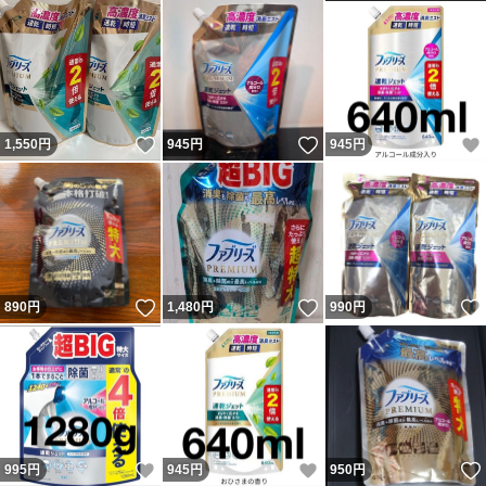
いいね！
いいね！
1,550
円
945
円
945
円
いいね！
いいね！
890
円
1,480
円
990
円
いいね！
いいね！
995
円
945
円
950
円