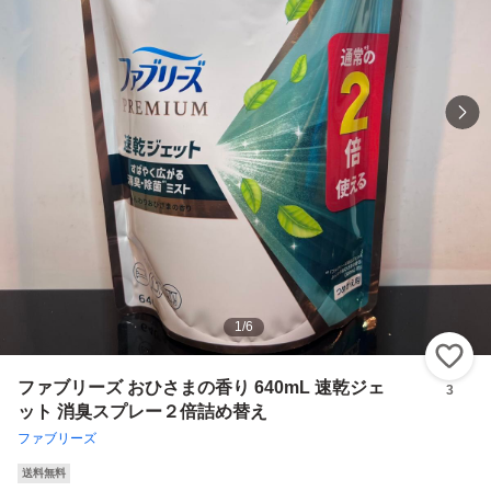
1
/
6
い
ファブリーズ おひさまの香り 640mL 速乾ジェ
3
ット 消臭スプレー２倍詰め替え
ファブリーズ
送料無料