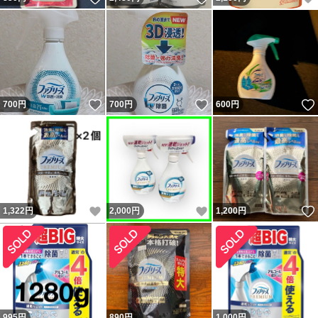
いいね！
いいね！
700
円
700
円
600
円
いいね！
いいね！
1,322
円
2,000
円
1,200
円
995
円
890
円
1,000
円