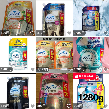
いいね！
いいね！
890
円
870
円
1,000
円
いいね！
いいね！
1,484
円
1,499
円
1,280
円
最大10%対象
いいね！
いいね！
870
円
890
円
995
円