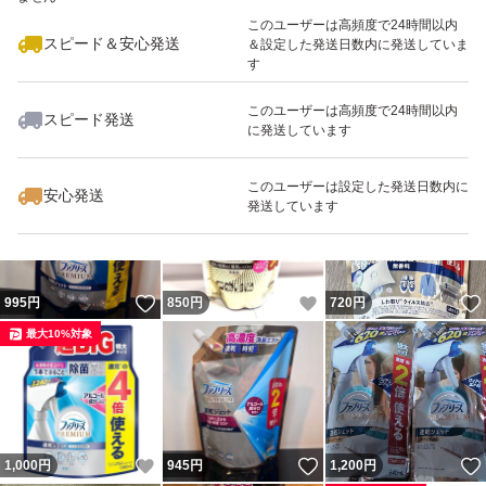
了承ください。
このユーザーは高頻度で24時間以内
スピード＆安心発送
＆設定した発送日数内に発送していま
す
ご覧いただきありがとうございます。
このユーザーは高頻度で24時間以内
スピード発送
に発送しています
いいね！
いいね！
1,645
円
1,645
円
1,580
円
このユーザーは設定した発送日数内に
安心発送
発送しています
いいね！
いいね！
995
円
850
円
720
円
最大10%対象
いいね！
いいね！
1,000
円
945
円
1,200
円