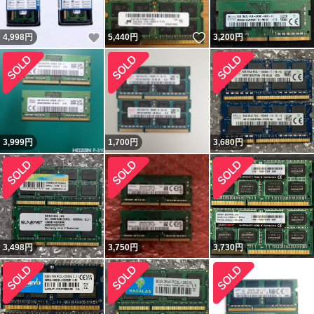
いいね！
いいね！
4,998
円
5,440
円
3,200
円
3,999
円
1,700
円
3,680
円
3,498
円
3,750
円
3,730
円