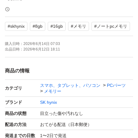
【商品の状態】目立った傷や汚れなし
#
skhynix
#
8gb
#
16gb
#
メモリ
#
ノートpcメモリ
◆商品の状態◆
商品については画像でご確認下さい。
購入日時：
2026年6月14日 07:03
動作確認済みの中古品です。
出品日時：
2026年6月12日 18:11
CPU-Zにて内部情報も確認しております。
長時間メモリテストを実施し、当方環境では
商品の情報
問題なくエラーなしで動作しておりました。
スマホ、タブレット、パソコン
PCパーツ
目立った傷や汚れはありません。
カテゴリ
メモリー
詳細は画像にてご確認ください。
ブランド
SK hynix
商品の状態
目立った傷や汚れなし
◆注意事項◆
配送の方法
おてがる配送（日本郵便）
・中古品のため、神経質な方はご遠慮ください。
発送までの日数
1〜2日で発送
・相性保証はいたしかねます。