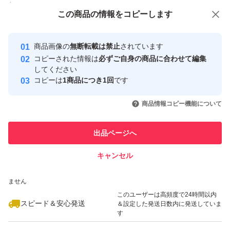
付与しています
この商品をみている人にオススメ
この商品の情報をコピーします
安心取引出品者
最大10%対象
最大10%対象
Yahoo!フリマの基準をクリアした安
安心取引出品者
商品画像の
無断転載は禁止
されています
心・安全なユーザーです
コピーされた情報は
必ずご自身の商品に合わせて編集
取引実績
してください
コピーは
1商品につき1回
です
このユーザーはYahoo!フリマの取
取引実績◯+
いいね！
いいね！
3,750
円
3,850
円
3,750
円
引を完了させた実績があります
商品情報コピー機能について
このユーザーは他フリマサービス
他フリマ実績◯+
出品ページへ
での取引実績があります
キャンセル
スピード&安心発送
いいね！
いいね！
3,590
※このバッジは実績に基づく表示であり、発送を保証しているものではあり
円
3,690
円
3,730
円
ません
このユーザーは高頻度で24時間以内
スピード＆安心発送
＆設定した発送日数内に発送していま
す