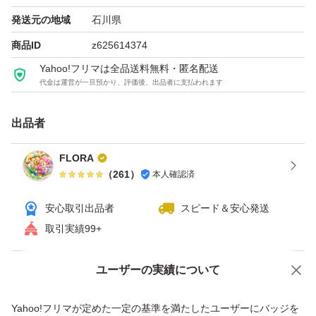
・すり替え防止のため、返品はお受けできません。
発送元の地域
石川県
・価格はその時の相場をもとに設定しております
商品ID
z625614374
Yahoo!フリマは全品送料無料・匿名配送
代金は運営が一旦預かり、評価後、出品者に支払われます
出品者
FLORA
（
261
）
本人確認済
安心取引出品者
スピード＆安心発送
取引実績99+
ユーザーの実績について
価格の相談
商品への質問
商品への質問からの値下げ交渉、不適切なカテゴリ変更依頼は禁止です
Yahoo!フリマが定めた一定の基準を満たしたユーザーにバッジを