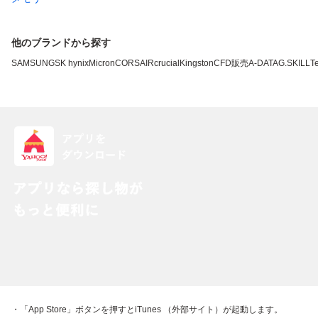
他のブランドから探す
SAMSUNG
SK hynix
Micron
CORSAIR
crucial
Kingston
CFD販売
A-DATA
G.SKILL
T
・「App Store」ボタンを押すとiTunes （外部サイト）が起動します。