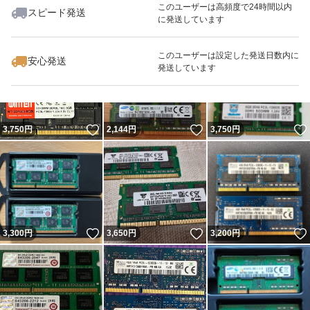
このユーザーは高頻度で24時間以内
スピード発送
に発送しています
いいね！
いいね！
3,750
円
3,690
円
3,600
円
このユーザーは設定した発送日数内に
安心発送
発送しています
いいね！
いいね！
3,750
円
2,144
円
3,750
円
いいね！
いいね！
3,300
円
3,650
円
3,200
円