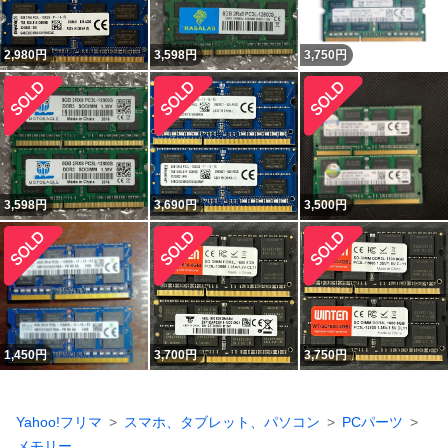
2,980
円
3,598
円
3,750
円
3,598
円
3,690
円
3,500
円
1,450
円
3,700
円
3,750
円
Yahoo!フリマ
スマホ、タブレット、パソコン
PCパーツ
メモリー