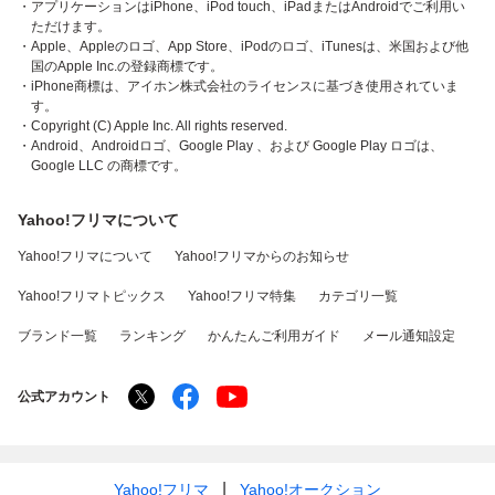
・アプリケーションはiPhone、iPod touch、iPadまたはAndroidでご利用い
ただけます。
・Apple、Appleのロゴ、App Store、iPodのロゴ、iTunesは、米国および他
国のApple Inc.の登録商標です。
・iPhone商標は、アイホン株式会社のライセンスに基づき使用されていま
す。
・Copyright (C) Apple Inc. All rights reserved.
・Android、Androidロゴ、Google Play 、および Google Play ロゴは、
Google LLC の商標です。
Yahoo!フリマについて
Yahoo!フリマについて
Yahoo!フリマからのお知らせ
Yahoo!フリマトピックス
Yahoo!フリマ特集
カテゴリ一覧
ブランド一覧
ランキング
かんたんご利用ガイド
メール通知設定
公式アカウント
Yahoo!フリマ
Yahoo!オークション