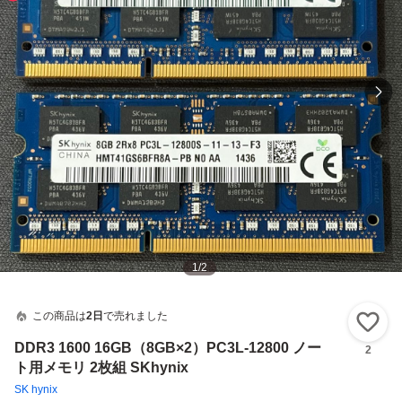
1
/
2
この商品は
2日
で売れました
い
DDR3 1600 16GB（8GB×2）PC3L-12800 ノー
2
ト用メモリ 2枚組 SKhynix
SK hynix