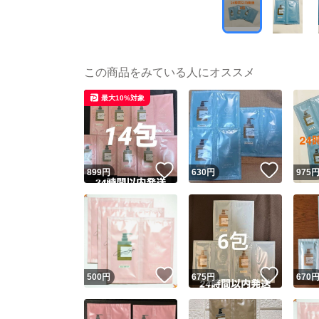
この商品をみている人にオススメ
最大10%対象
いいね！
いいね
899
円
630
円
975
いいね！
いいね
500
円
675
円
670