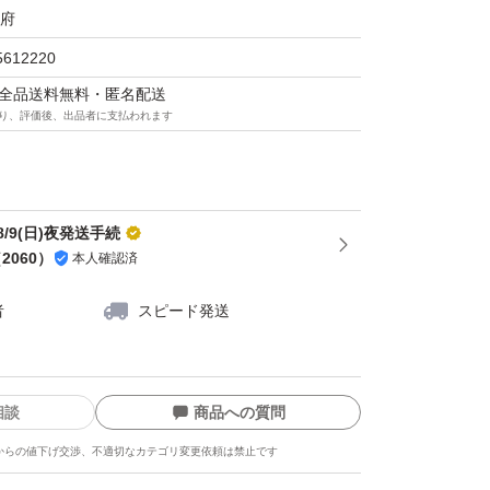
む「ピートクレイ」、「コラーゲン」×「ナ
府
を配合し、紫外線や熱ダメージ・蓄積ダメージ
5612220
。
マは全品送料無料・匿名配送
り、評価後、出品者に支払われます
焼け止め」ともいわれるタマヌオイルを含めた
配合。
は1包、ミディアム・ロングヘアの方は2包が
/9(日)夜発送手続
（
2060
）
本人確認済
。
者
スピード発送
みプラス
相談
商品への質問
ー
からの値下げ交渉、不適切なカテゴリ変更依頼は禁止です