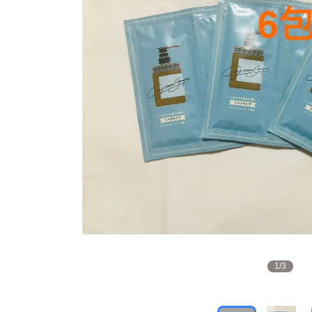
1
/
3