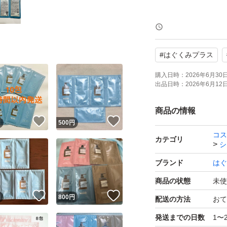
※発送はゆうパケッ
時間以内に発送手
#
はぐくみプラス
※新品未開封です
購入日時：
2026年6月30日 
出品日時：
2026年6月12日 
ざいます。神経質
商品の情報
！
いいね！
いいね！
※お値下げの交渉
円
500
円
コス
カテゴリ
シ
泡立たないクリー
ブランド
はぐ
トリートメントメ
商品の状態
未使
！
いいね！
いいね！
円
800
円
配送の方法
おて
◎1本8役。髪ダメ
発送までの日数
1〜
潤いを与えるダメ