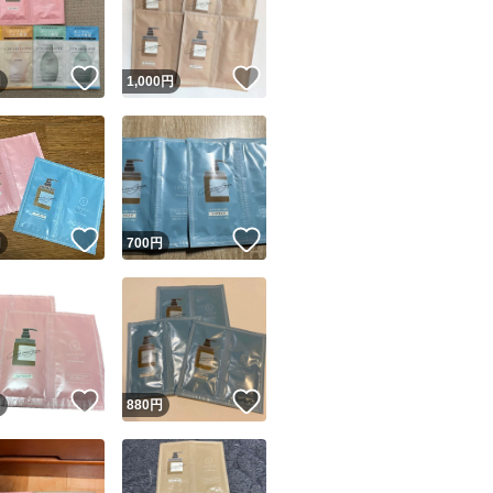
商品情報コピー機
リマ実績◯+
このユーザーは他フリマサービスでの取引実績があります
！
いいね！
いいね！
円
1,000
円
出品ページへ
&安心発送
キャンセル
ジは実績に基づく表示であり、発送を保証しているものではありません
このユーザーは高頻度で24時間以内＆設定した発送日数内に
ード＆安心発送
ます
！
いいね！
いいね！
円
700
円
ード発送
このユーザーは高頻度で24時間以内に発送しています
発送
このユーザーは設定した発送日数内に発送しています
！
いいね！
いいね！
円
880
円