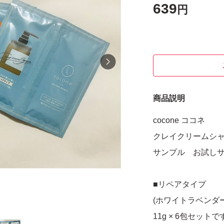
639
円
商品説明
cocone ココネ
クレイクリームシ
サンプル お試し
■リペアタイプ
(ホワイトラベンダ
11g × 6包セットで