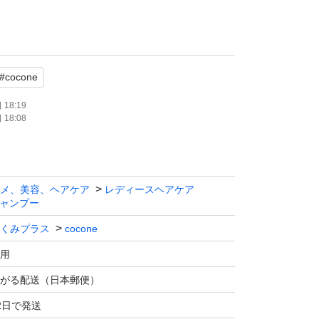
トポストminiで予定しております。購入後24
続きいたします。
#
cocone
が、パッケージに細かな傷などがある場合がご
18:19
18:08
な方などご遠慮くださいませ。
には対応しておりません。
メ、美容、ヘアケア
レディースヘアケア
ャンプー
ムタイプのシャンプーです。
くみプラス
cocone
ント不要。
用
がる配送（日本郵便）
ージに深く悩んでいる方に向けて、より芯から
2日で発送
ージ補修に特化したクリームシャンプー。