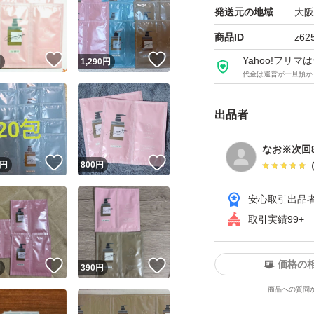
◎ミネラルを多く含
発送元の地域
大阪
イアシンアミド」
商品ID
z62
から髪を守ります
！
いいね！
いいね！
Yahoo!フリ
円
1,290
円
代金は運営が一旦預か
◎また「天然の日
8種の植物オイルを
出品者
＊ショートヘアの方
なお※次回8
！
いいね！
いいね！
円
800
円
使用量の目安です
安心取引出品
ブランド：はぐく
取引実績99+
シャンプー
価格の
！
いいね！
いいね！
円
390
円
クリームシャンプ
商品への質問
お試し