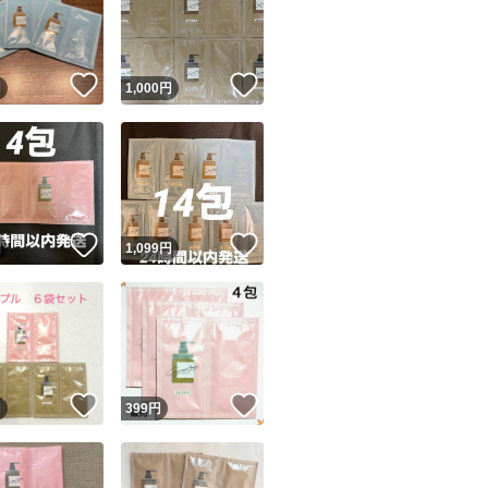
サンプル
トラベル用
！
いいね！
いいね！
旅行用
円
1,000
円
ホワイトラベンダ
リペア
リペアタイプ
ユーザーの実績について
クレイクリームシ
！
いいね！
いいね！
円
1,099
円
o!フリマが定めた一定の基準を満たしたユーザーにバッジを付与しています
出品者
この商品の情報をコピーします
取引出品者
Yahoo!フリマの基準をクリアした安心・安全なユーザーです
！
いいね！
いいね！
商品画像の
無断転載は禁止
されています
円
399
円
コピーされた情報は
必ずご自身の商品に合わせて編集
してください
コピーは
1商品につき1回
です
実績◯+
このユーザーはYahoo!フリマの取引を完了させた実績があり