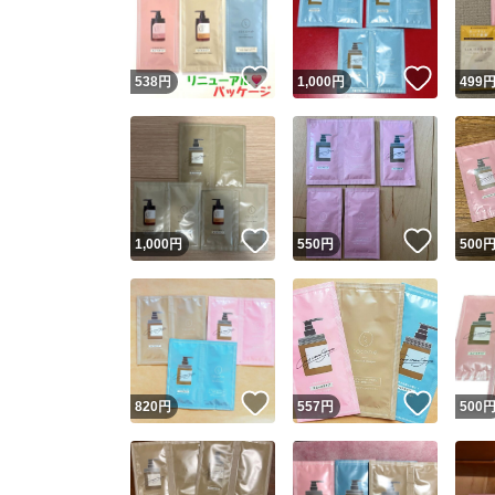
他フ
いいね！
いいね
538
円
1,000
円
499
スピード
※このバッ
スピ
いいね！
いいね
1,000
円
550
円
500
スピ
安心
いいね！
いいね
820
円
557
円
500