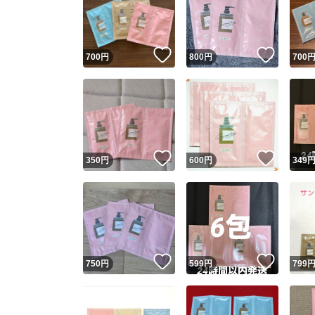
いいね！
いいね
700
円
800
円
700
いいね！
いいね
350
円
600
円
349
Yaho
安心取引
安心
いいね！
いいね
750
円
599
円
799
取引実績
取引