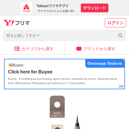
ログイン
カテゴリから探す
ブランドから探す
Overseas Visitors
Click here for Buyee
Buyee - A multilingual purchasing agent service operated by tenso, featuring items
from JDirectItems Fleamarket (provided by LY Corporation)