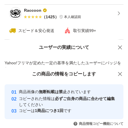
Raccoon
（
1425
）
本人確認前
スピード＆安心発送
取引実績99+
ユーザーの実績について
価格の相談
商品への質問
商品への質問からの値下げ交渉、不適切なカテゴリ変更依頼は禁止です
Yahoo!フリマが定めた一定の基準を満たしたユーザーにバッジを
付与しています
この商品をみている人にオススメ
この商品の情報をコピーします
安心取引出品者
最大10%対象
最大10%対象
Yahoo!フリマの基準をクリアした安
安心取引出品者
商品画像の
無断転載は禁止
されています
心・安全なユーザーです
コピーされた情報は
必ずご自身の商品に合わせて編集
取引実績
してください
コピーは
1商品につき1回
です
このユーザーはYahoo!フリマの取
取引実績◯+
いいね！
いいね！
1,290
円
1,290
円
1,290
円
引を完了させた実績があります
商品情報コピー機能について
最大10%対象
最大10%対象