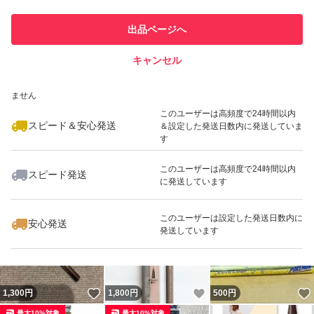
このユーザーは他フリマサービス
他フリマ実績◯+
出品ページへ
での取引実績があります
キャンセル
スピード&安心発送
いいね！
いいね！
1,200
※このバッジは実績に基づく表示であり、発送を保証しているものではあり
円
1,250
円
1,290
円
ません
このユーザーは高頻度で24時間以内
スピード＆安心発送
＆設定した発送日数内に発送していま
す
このユーザーは高頻度で24時間以内
スピード発送
に発送しています
いいね！
いいね！
1,290
円
1,300
円
1,290
円
このユーザーは設定した発送日数内に
安心発送
発送しています
いいね！
いいね！
1,300
円
1,800
円
500
円
最大10%対象
最大10%対象