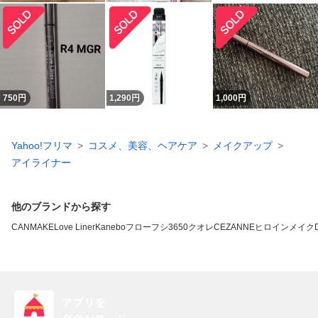
750
円
1,290
円
1,000
円
Yahoo!フリマ
コスメ、美容、ヘアケア
メイクアップ
アイライナー
他のブランドから探す
CANMAKE
Love Liner
Kanebo
フローフシ
3650
クオレ
CEZANNE
ヒロインメイク