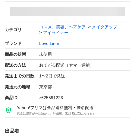
形状：リキッドタイプ
色：グレー系 ベージュ系
アイライナー特徴：ウォータープルーフ スマッジプルー
コスメ、美容、ヘアケア
メイクアップ
カテゴリ
フ お湯で落ちる
アイライナー
セット数：1.0 セット
ブランド
Love Liner
商品の状態
未使用
配送の方法
おてがる配送（ヤマト運輸）
発送までの日数
1〜2日で発送
発送元の地域
東京都
商品ID
z625591226
Yahoo!フリマは全品送料無料・匿名配送
代金は運営が一旦預かり、評価後、出品者に支払われます
出品者