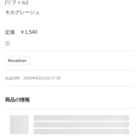
(リフィル)
モカグレージュ
定価 ￥1,540
新品未使用
#
loveliner
未開封品です
出品日時：
2026年6月12日 17:19
どうぞよろしく
お願いいたします
商品の情報
ラブ・ライナー リキッドアイライナーR4 リフィル（モカ
グレージュ）
ブランド：Love Liner