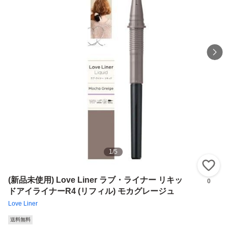
1
/
5
い
(新品未使用) Love Liner ラブ・ライナー リキッ
0
ドアイライナーR4 (リフィル) モカグレージュ
Love Liner
送料無料