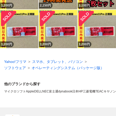
1,200
円
2,150
円
2,100
円
1,200
円
1,200
円
1,200
円
Yahoo!フリマ
スマホ、タブレット、パソコン
ソフトウェア
オペレーティングシステム（パッケージ版）
他のブランドから探す
マイクロソフト
Apple
DELL
NEC
富士通
dynabook
日本HP
三菱電機
TEAC
キヤノン