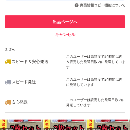
いいね！
いいね！
1,200
円
1,200
円
1,200
円
引を完了させた実績があります
商品情報コピー機能について
このユーザーは他フリマサービス
他フリマ実績◯+
出品ページへ
での取引実績があります
キャンセル
スピード&安心発送
いいね！
いいね！
1,200
※このバッジは実績に基づく表示であり、発送を保証しているものではあり
円
2,150
円
1,200
円
ません
このユーザーは高頻度で24時間以内
スピード＆安心発送
＆設定した発送日数内に発送していま
す
このユーザーは高頻度で24時間以内
スピード発送
に発送しています
いいね！
いいね！
1,230
円
1,200
円
1,200
円
このユーザーは設定した発送日数内に
安心発送
発送しています