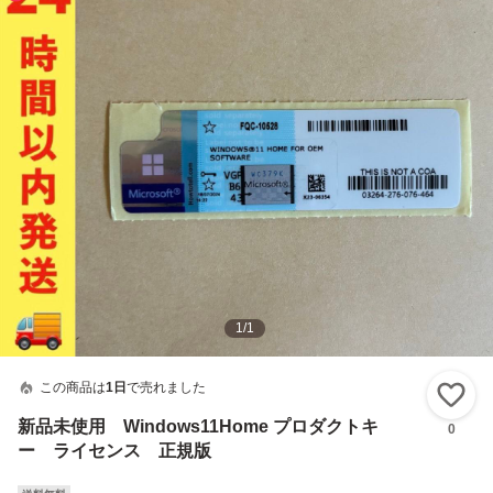
1
/
1
この商品は
1日
で売れました
い
新品未使用 Windows11Home プロダクトキ
0
ー ライセンス 正規版