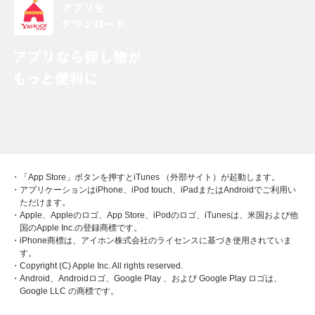
・「App Store」ボタンを押すとiTunes （外部サイト）が起動します。
・アプリケーションはiPhone、iPod touch、iPadまたはAndroidでご利用い
ただけます。
・Apple、Appleのロゴ、App Store、iPodのロゴ、iTunesは、米国および他
国のApple Inc.の登録商標です。
・iPhone商標は、アイホン株式会社のライセンスに基づき使用されていま
す。
・Copyright (C) Apple Inc. All rights reserved.
・Android、Androidロゴ、Google Play 、および Google Play ロゴは、
Google LLC の商標です。