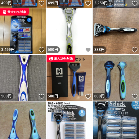
いいね！
いいね！
499
円
499
円
3,250
円
最大10%対象
いいね！
いいね！
3,499
円
500
円
888
円
最大10%対象
いいね！
いいね！
500
円
500
円
600
円