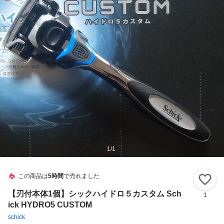
1
/
1
この商品は
5時間
で売れました
い
【刃付本体1個】シックハイドロ５カスタム Sch
1
ick HYDRO5 CUSTOM
schick