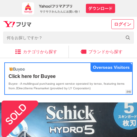
ログイン
カテゴリから探す
ブランドから探す
Overseas Visitors
Click here for Buyee
Buyee - A multilingual purchasing agent service operated by tenso, featuring items
from JDirectItems Fleamarket (provided by LY Corporation)