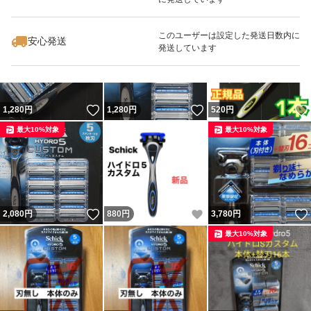
いいね！
いいね！
1,380
円
1,050
円
1,050
円
最大10%対象
最大10%対象
このユーザーは設定した発送日数内に
安心発送
発送しています
いいね！
いいね！
1,280
円
1,280
円
520
円
最大10%対象
最大10%対象
いいね！
いいね！
2,080
円
880
円
3,780
円
最大10%対象