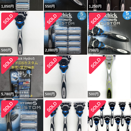
1,050
円
550
円
1,250
円
500
円
2,080
円
798
円
5,780
円
500
円
500
円