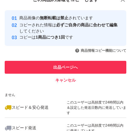
安心取引出品者
最大10%対象
最大10%対象
Yahoo!フリマの基準をクリアした安
安心取引出品者
商品画像の
無断転載は禁止
されています
心・安全なユーザーです
コピーされた情報は
必ずご自身の商品に合わせて編集
取引実績
してください
コピーは
1商品につき1回
です
このユーザーはYahoo!フリマの取
取引実績◯+
いいね！
いいね！
550
円
880
円
498
円
引を完了させた実績があります
商品情報コピー機能について
最大10%対象
最大10%対象
このユーザーは他フリマサービス
他フリマ実績◯+
出品ページへ
での取引実績があります
キャンセル
スピード&安心発送
いいね！
いいね！
1,250
※このバッジは実績に基づく表示であり、発送を保証しているものではあり
円
1,380
円
798
円
ません
最大10%対象
最大10%対象
最大10%対象
このユーザーは高頻度で24時間以内
スピード＆安心発送
＆設定した発送日数内に発送していま
す
このユーザーは高頻度で24時間以内
スピード発送
に発送しています