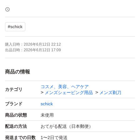
肌への刺激を軽減 ココナッツオイル配合 ヒアルロン酸も
配合
#
schick
●あなたの肌と剃り方にカスタマイズされた剃り味
購入日時：
2026年6月12日 22:12
●肌の質と剃り方は、ひとりひとり違う。
出品日時：
2026年6月12日 17:09
●剃り方にあわせて肌にかかる力を自動調整する衝撃吸収
テクノロジー。
商品の情報
力をかけすぎたときには力を逃がし、足りないときには圧
コスメ、美容、ヘアケア
力を加えてくれる独自機能。肌に密着しながら適度な刃圧
カテゴリ
メンズシェービング用品
メンズ剃刀
を維持し剃り心地の快さを最大化。密着剃りで、よりよい
ブランド
schick
剃り味を実現。
商品の状態
未使用
配送の方法
おてがる配送（日本郵便）
簡易包装の上発送いたします。
発送までの日数
1〜2日で発送
画像の台紙は商品に含みません。