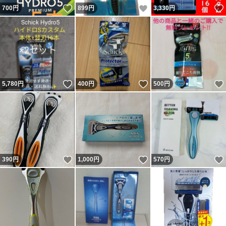
いいね！
いいね！
700
円
899
円
3,330
円
いいね！
いいね！
5,780
円
400
円
500
円
いいね！
いいね！
390
円
1,000
円
570
円