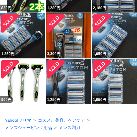
830
円
1,280
円
2,180
円
1,250
円
3,300
円
1,050
円
990
円
1,250
円
1,050
円
Yahoo!フリマ
コスメ、美容、ヘアケア
メンズシェービング用品
メンズ剃刀