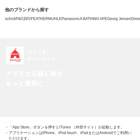
他のブランドから探す
schick
P&G
貝印
FEATHER
MUHLE
Panasonic
A BATHING APE
Georg Jensen
Disn
・「App Store」ボタンを押すとiTunes （外部サイト）が起動します。
・アプリケーションはiPhone、iPod touch、iPadまたはAndroidでご利用い
ただけます。