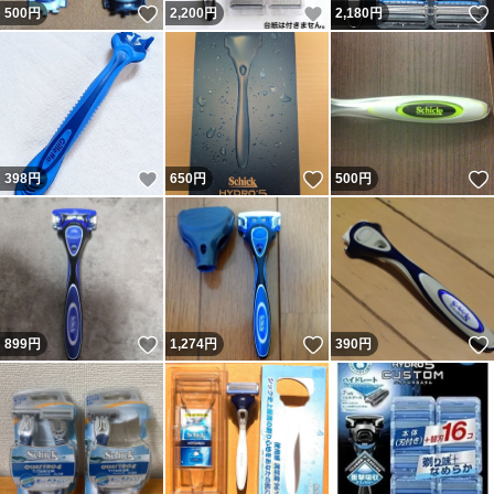
いいね！
いいね！
500
円
2,200
円
2,180
円
いいね！
いいね！
398
円
650
円
500
円
いいね！
いいね！
899
円
1,274
円
390
円