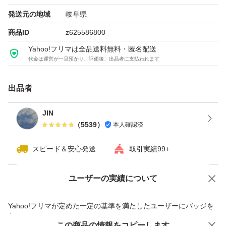
ホルダーは別売りです。
発送元の地域
岐阜県
ご理解ご了承の上ご購入お願いいたします。
商品ID
z625586800
Yahoo!フリマは全品送料無料・匿名配送
代金は運営が一旦預かり、評価後、出品者に支払われます
〈原産国〉替刃： アメリカ製
ホルダー ：中国製
出品者
シェービング剤：中国製
JIN
（
5539
）
本人確認済
#シックハイドロ
#替刃
スピード＆安心発送
取引実績99+
#Schick HYDRO5
#髭剃り
ユーザーの実績について
価格の相談
商品への質問
#カミソリ
商品への質問からの値下げ交渉、不適切なカテゴリ変更依頼は禁止です
Yahoo!フリマが定めた一定の基準を満たしたユーザーにバッジを
付与しています
この商品をみている人にオススメ
この商品の情報をコピーします