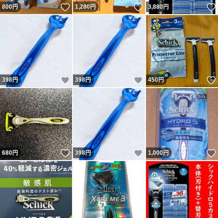
いいね！
いいね！
800
円
1,280
円
3,880
円
いいね！
いいね！
398
円
398
円
450
円
いいね！
いいね！
680
円
398
円
1,000
円