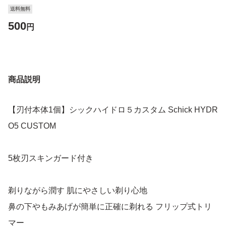
送料無料
500
円
商品説明
【刃付本体1個】シックハイドロ５カスタム Schick HYDR
O5 CUSTOM
5枚刃スキンガード付き
剃りながら潤す 肌にやさしい剃り心地
鼻の下やもみあげが簡単に正確に剃れる フリップ式トリ
マー