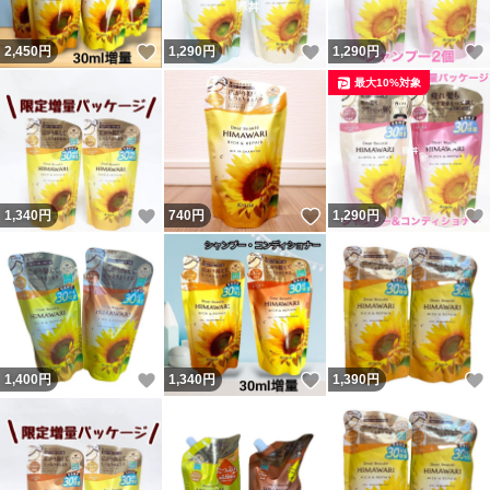
いいね！
いいね！
2,450
円
1,290
円
1,290
円
最大10%対象
いいね！
いいね！
1,340
円
740
円
1,290
円
いいね！
いいね！
1,400
円
1,340
円
1,390
円