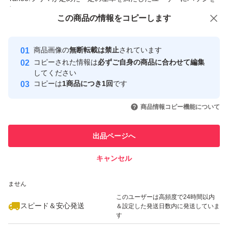
付与しています
この商品をみている人にオススメ
この商品の情報をコピーします
安心取引出品者
最大10%対象
最大10%対象
最大10%対象
Yahoo!フリマの基準をクリアした安
安心取引出品者
商品画像の
無断転載は禁止
されています
心・安全なユーザーです
コピーされた情報は
必ずご自身の商品に合わせて編集
取引実績
してください
コピーは
1商品につき1回
です
このユーザーはYahoo!フリマの取
取引実績◯+
いいね！
いいね！
2,080
円
2,000
円
1,340
円
引を完了させた実績があります
商品情報コピー機能について
最大10%対象
最大10%対象
最大10%対象
このユーザーは他フリマサービス
他フリマ実績◯+
出品ページへ
での取引実績があります
キャンセル
スピード&安心発送
いいね！
いいね！
1,290
※このバッジは実績に基づく表示であり、発送を保証しているものではあり
円
1,340
円
2,080
円
ません
最大10%対象
最大10%対象
このユーザーは高頻度で24時間以内
スピード＆安心発送
＆設定した発送日数内に発送していま
す