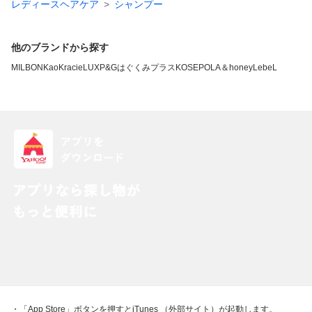
レディースヘアケア
シャンプー
他のブランドから探す
MILBON
Kao
Kracie
LUX
P&G
はぐくみプラス
KOSE
POLA
＆honey
LebeL
・「App Store」ボタンを押すとiTunes （外部サイト）が起動します。