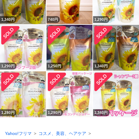
1,340
円
740
円
1,290
円
1,290
円
1,250
円
1,340
円
1,280
円
1,290
円
1,340
円
Yahoo!フリマ
コスメ、美容、ヘアケア