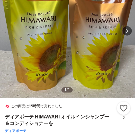
1
/
2
この商品は
15時間
で売れました
い
ディアボーテ HIMAWARI オイルインシャンプー
0
＆コンディショナーを
ディアボーテ