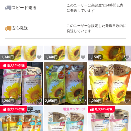
このユーザーは高頻度で24時間以内
スピード発送
に発送しています
いいね！
いいね！
1,340
円
1,340
円
1,340
円
最大10%対象
このユーザーは設定した発送日数内に
安心発送
発送しています
いいね！
いいね！
1,340
円
1,340
円
1,150
円
最大10%対象
いいね！
いいね！
1,290
円
2,050
円
1,290
円
最大10%対象
最大10%対象