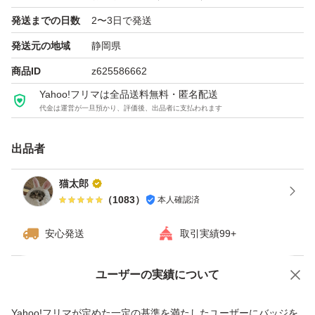
＊簡易包装で発送
発送までの日数
2〜3日で発送
液漏れ防止の為、開封口にテープ貼って、OPP袋に入
発送元の地域
静岡県
れて発送します。
商品ID
z625586662
上記ご了承いただける方のみ
Yahoo!フリマは全品送料無料・匿名配送
よろしくお願いします。
代金は運営が一旦預かり、評価後、出品者に支払われます
出品者
猫太郎
（
1083
）
本人確認済
安心発送
取引実績99+
ユーザーの実績について
価格の相談
商品への質問
商品への質問からの値下げ交渉、不適切なカテゴリ変更依頼は禁止です
Yahoo!フリマが定めた一定の基準を満たしたユーザーにバッジを