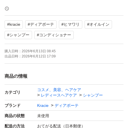
【ブランド】Dear Beaute HIMAWARI (Kracie)
【商品名】
#
kracie
#
ディアボーテ
#
ヒマワリ
#
オイルイン
オイルインシャンプー リッチ＆リペア 詰替
オイルインコンディショナー リッチ＆リペア 詰替
#
シャンプー
#
コンディショナー
購入日時：
2026年6月13日 08:45
☆再出品可☆日中は対応出来ない場合があります。
出品日時：
2026年6月12日 17:09
店頭購入、自宅保管の為、パッケージに細かいキズ、擦れ
があります。
商品の情報
-----
＊ペット(猫)がいます。
コスメ、美容、ヘアケア
カテゴリ
レディースヘアケア
シャンプー
確認してから梱包いたしますが、毛の混入が気になる方や
ブランド
Kracie
ディアボーテ
アレルギーのある方はご遠慮下さい。
商品の状態
未使用
＊値下げ不可
＊カテ変不可
配送の方法
おてがる配送（日本郵便）