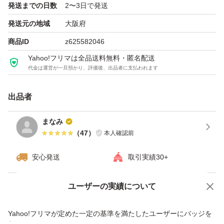
発送までの日数
2〜3日で発送
発送元の地域
大阪府
商品ID
z625582046
Yahoo!フリマは全品送料無料・匿名配送
代金は運営が一旦預かり、評価後、出品者に支払われます
出品者
まなみ
（
47
）
本人確認前
安心発送
取引実績30+
ユーザーの実績について
価格の相談
商品への質問
商品への質問からの値下げ交渉、不適切なカテゴリ変更依頼は禁止です
Yahoo!フリマが定めた一定の基準を満たしたユーザーにバッジを