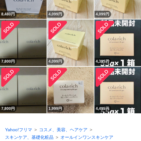
8,480
円
4,099
円
4,099
円
7,800
円
4,099
円
4,395
円
7,800
円
1,999
円
4,495
円
Yahoo!フリマ
コスメ、美容、ヘアケア
スキンケア、基礎化粧品
オールインワンスキンケア