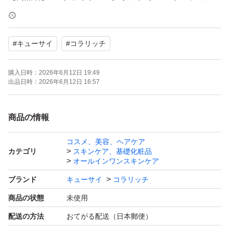
ル
【容量】120g
#
キューサイ
#
コラリッチ
【商品の状態】未使用
【カラー】ホワイト系
購入日時：
2026年6月12日 19:49
出品日時：
2026年6月12日 16:57
★ゆうパケットにてopp袋に入れて発送いたします。サイ
ズの関係で緩衝材なしとなります。
商品の情報
★ご了承いただける方のみご購入お願い致します。
コスメ、美容、ヘアケア
カテゴリ
スキンケア、基礎化粧品
よろしくお願いいたします。
オールインワンスキンケア
ブランド
キューサイ
コラリッチ
商品の状態
未使用
配送の方法
おてがる配送（日本郵便）