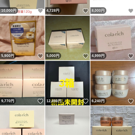
いいね！
いいね！
10,000
円
4,728
円
8,000
円
いいね！
いいね！
5,900
円
5,000
円
4,999
円
いいね！
いいね！
9,770
円
12,498
円
6,240
円