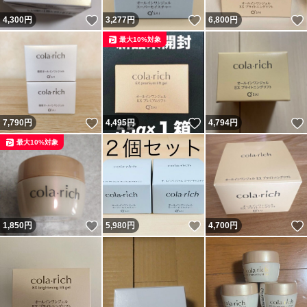
いいね！
いいね！
4,300
円
3,277
円
6,800
円
最大10%対象
いいね！
いいね！
7,790
円
4,495
円
4,794
円
最大10%対象
いいね！
いいね！
1,850
円
5,980
円
4,700
円