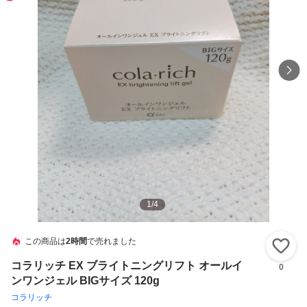
1
/
4
この商品は
2時間
で売れました
い
コラリッチ EX ブライトニングリフト オールイ
0
ンワンジェル BIGサイズ 120g
コラリッチ