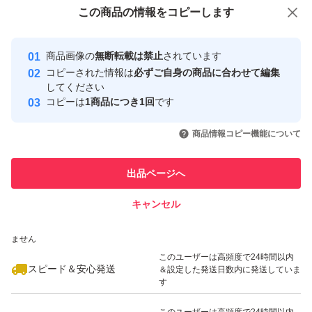
付与しています
この商品をみている人にオススメ
この商品の情報をコピーします
安心取引出品者
最大10%対象
最大10%対象
最大10%対象
Yahoo!フリマの基準をクリアした安
安心取引出品者
商品画像の
無断転載は禁止
されています
心・安全なユーザーです
コピーされた情報は
必ずご自身の商品に合わせて編集
取引実績
してください
コピーは
1商品につき1回
です
このユーザーはYahoo!フリマの取
取引実績◯+
いいね！
いいね！
4,099
円
4,399
円
4,350
円
引を完了させた実績があります
商品情報コピー機能について
最大10%対象
最大10%対象
このユーザーは他フリマサービス
他フリマ実績◯+
出品ページへ
での取引実績があります
キャンセル
スピード&安心発送
いいね！
いいね！
4,450
※このバッジは実績に基づく表示であり、発送を保証しているものではあり
円
8,480
円
4,348
円
ません
最大10%対象
最大10%対象
このユーザーは高頻度で24時間以内
スピード＆安心発送
＆設定した発送日数内に発送していま
す
このユーザーは高頻度で24時間以内