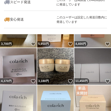
スピード発送
に発送しています
いいね！
いいね！
4,340
円
4,449
円
4,500
円
最大10%対象
このユーザーは設定した発送日数内に
安心発送
発送しています
いいね！
いいね！
3,700
円
5,950
円
4,400
円
いいね！
いいね！
4,370
円
3,180
円
11,450
円