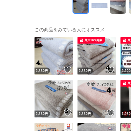
この商品をみている人にオススメ
最大10%対象
最
いいね！
いいね
2,880
円
2,880
円
2,200
最
いいね！
いいね
2,380
円
2,880
円
1,980