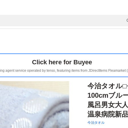
Click here for Buyee
ing agent service operated by tenso, featuring items from JDirectItems Fleamarket 
今治タオル□
100cmブ
風呂男女大
温泉病院新
今治タオル