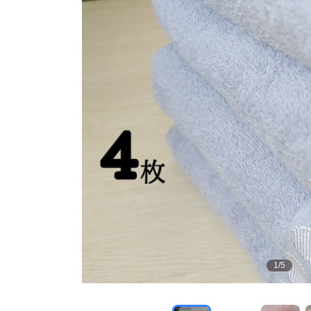
1
/
5