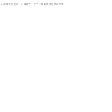
ク（個人の感想）
からの値下げ交渉、不適切なカテゴリ変更依頼は禁止です
い Cやや厚い D普通 Eやや薄い Ｆ薄
厚みは、Ｅになります。
ます