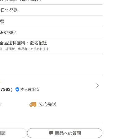
、腰に巻くのも便利な長さ！
3日で発送
にはドット柄！でお洒落。
県
満足いく長さ！温泉、ランニング、スポーツ、
5567662
す。
マは全品送料無料・匿名配送
り、評価後、出品者に支払われます
タオルより少し長いと色んな汎用性が生まれる
の代用にも。
（
7963
）
本人確認済
者
安心発送
相談
商品への質問