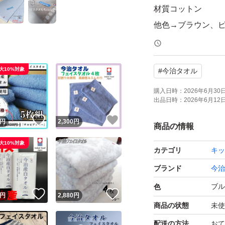
材質コットン
他色→ブラウン、
色変更可能
同今治バスタオル
大10%対象
#
今治タオル
3枚2380円
購入日時：
2026年6月30日 
出品日時：
2026年6月12日 
4枚2880円
！
いいね！
いいね！
5枚3600円
円
2,300
円
商品の情報
6枚4280円
大10%対象
カテゴリ
キッ
7枚以上は、1枚増す
ブランド
今治
#ちんたん今治タオ
ブル
色
！
いいね！
いいね！
円
2,880
円
普通のタオルより2
商品の状態
未使
利！
配送の方法
おて