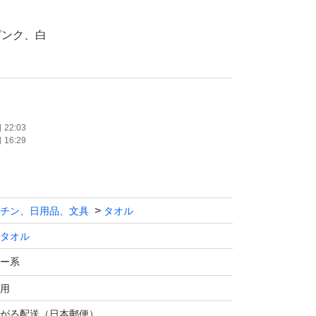
ピンク、白
もございます
22:03
16:29
チン、日用品、文具
タオル
ごとに+710
タオル
ル一覧
ー系
0センチ長いので、頭に巻く帽子がわりにも便
用
がる配送（日本郵便）