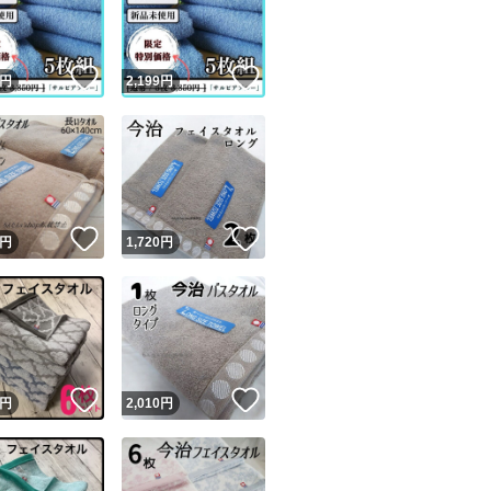
商品情報コピー機
リマ実績◯+
このユーザーは他フリマサービスでの取引実績があります
！
いいね！
いいね！
円
2,199
円
出品ページへ
&安心発送
キャンセル
ジは実績に基づく表示であり、発送を保証しているものではありません
このユーザーは高頻度で24時間以内＆設定した発送日数内に
ード＆安心発送
ます
！
いいね！
いいね！
円
1,720
円
ード発送
このユーザーは高頻度で24時間以内に発送しています
発送
このユーザーは設定した発送日数内に発送しています
！
いいね！
いいね！
円
2,010
円