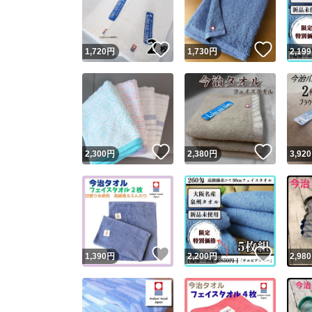
他フ
いいね！
いいね
1,720
円
1,730
円
2,199
スピード
※このバッ
スピ
いいね！
いいね
2,300
円
2,380
円
3,920
スピ
安心
いいね！
いいね
1,390
円
2,200
円
2,980