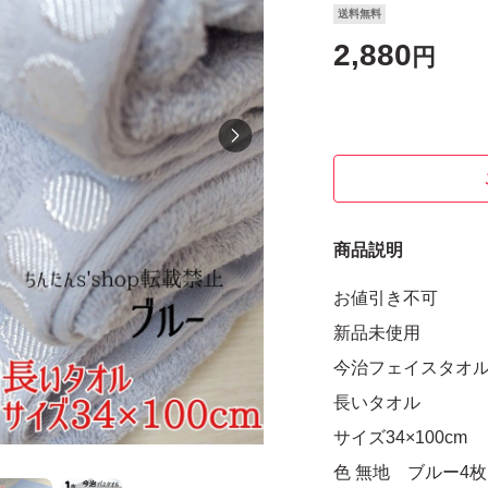
送料無料
2,880
円
商品説明
お値引き不可
新品未使用
今治フェイスタオ
長いタオル
サイズ34×100cm
色 無地 ブルー4