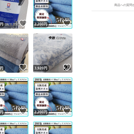
■タオルの厚みラン
商品への質問
Ａかなり厚い B厚
！
いいね！
いいね！
い Gかなり薄い
円
2,200
円
こちらのタオルの
ユーザーの実績について
！
いいね！
いいね！
円
3,920
円
o!フリマが定めた一定の基準を満たしたユーザーにバッジを付与しています
出品者
この商品の情報をコピーします
取引出品者
Yahoo!フリマの基準をクリアした安心・安全なユーザーです
！
いいね！
いいね！
商品画像の
無断転載は禁止
されています
円
2,200
円
コピーされた情報は
必ずご自身の商品に合わせて編集
してください
コピーは
1商品につき1回
です
実績◯+
このユーザーはYahoo!フリマの取引を完了させた実績があり