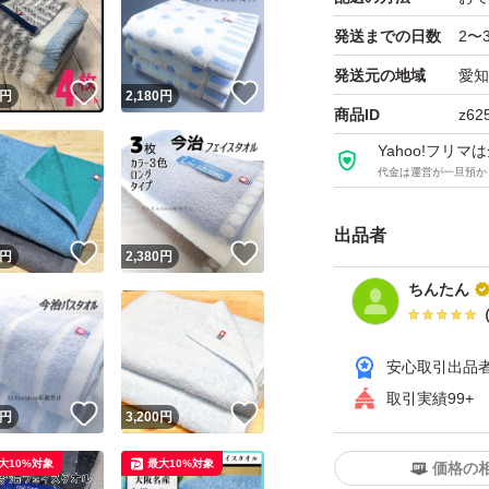
●お風呂や温泉では
発送までの日数
2〜
●シンプル、端っこ
発送元の地域
愛知
●肩からかけても
！
いいね！
いいね！
円
2,180
円
商品ID
z62
旅行にも重宝しま
Yahoo!フリ
代金は運営が一旦預か
普段使うフェイス
最大はバスタオル
出品者
！
いいね！
いいね！
円
2,380
円
ちんたん
大人風柄
男
安心取引出品
女
取引実績99+
ウォッシュタオル
！
いいね！
いいね！
円
3,200
円
ハンドタオル
大10%対象
最大10%対象
価格の
プレゼント