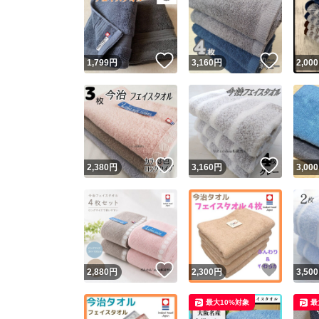
いいね！
いいね
1,799
円
3,160
円
2,000
いいね！
いいね
2,380
円
3,160
円
3,000
いいね！
いいね
2,880
円
2,300
円
3,500
最大10%対象
最