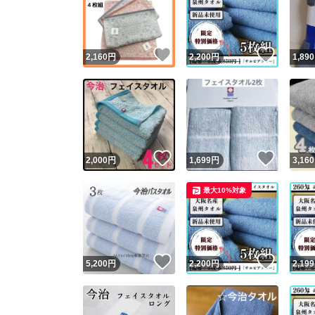
いいね！
いいね
2,160
円
2,200
円
1,890
いいね！
いいね
2,000
円
1,699
円
3,160
Yaho
最大10%対象
安心取引
安心
いいね！
いいね
5,200
円
2,200
円
2,199
取引実績
取引