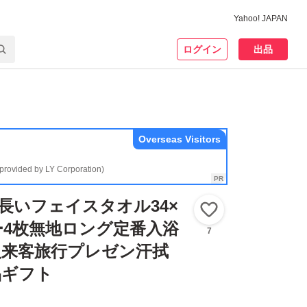
Yahoo! JAPAN
ログイン
出品
Overseas Visitors
(provided by LY Corporation)
長いフェイスタオル34×
いいね！
ルー4枚無地ロング定番入浴
7
人来客旅行プレゼン汗拭
品ギフト