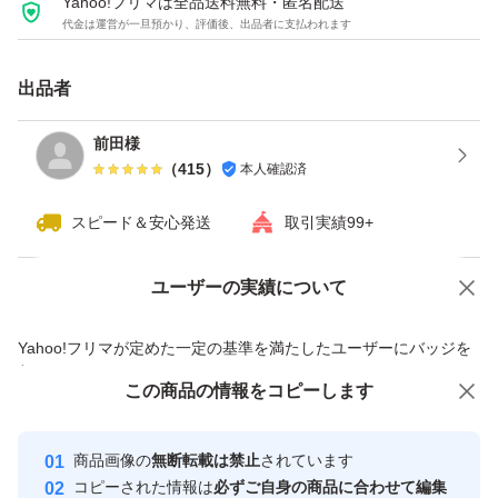
Yahoo!フリマは全品送料無料・匿名配送
即購入OKです。よろしくお願いいたします。
代金は運営が一旦預かり、評価後、出品者に支払われます
#MicrosoftOffice
#Office2024
出品者
#OfficeHomeBusiness2024
前田様
#POSAカード
（
415
）
本人確認済
#正規品
スピード＆安心発送
取引実績99+
#永続ライセンス
#買い切り
ユーザーの実績について
価格の相談
商品への質問
#カード版
#未使用未開封
商品への質問からの値下げ交渉、不適切なカテゴリ変更依頼は禁止です
Yahoo!フリマが定めた一定の基準を満たしたユーザーにバッジを
#プロダクトキー
付与しています
この商品をみている人にオススメ
この商品の情報をコピーします
安心取引出品者
#Windows
最大10%対象
最大10%対象
#Mac
Yahoo!フリマの基準をクリアした安
安心取引出品者
商品画像の
無断転載は禁止
されています
心・安全なユーザーです
#日本語版
コピーされた情報は
必ずご自身の商品に合わせて編集