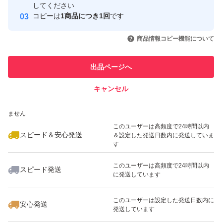
#Word
取引実績
してください
コピーは
1商品につき1回
です
#Excel
このユーザーはYahoo!フリマの取
取引実績◯+
いいね！
いいね！
5,480
円
8,800
円
8,800
円
引を完了させた実績があります
#Outlook
商品情報コピー機能について
最大10%対象
最大10%対象
#PowerPoint
このユーザーは他フリマサービス
他フリマ実績◯+
出品ページへ
での取引実績があります
キャンセル
スピード&安心発送
いいね！
いいね！
8,900
※このバッジは実績に基づく表示であり、発送を保証しているものではあり
円
2,800
円
5,480
円
ません
最大10%対象
最大10%対象
このユーザーは高頻度で24時間以内
スピード＆安心発送
＆設定した発送日数内に発送していま
す
このユーザーは高頻度で24時間以内
スピード発送
に発送しています
いいね！
いいね！
9,800
円
5,000
円
2,800
円
このユーザーは設定した発送日数内に
安心発送
発送しています