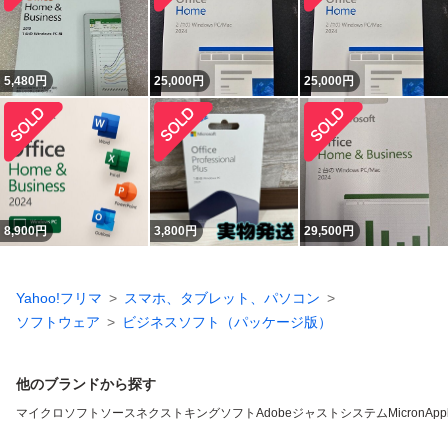
5,480
円
25,000
円
25,000
円
8,900
円
3,800
円
29,500
円
Yahoo!フリマ
スマホ、タブレット、パソコン
ソフトウェア
ビジネスソフト（パッケージ版）
他のブランドから探す
マイクロソフト
ソースネクスト
キングソフト
Adobe
ジャストシステム
Micron
App