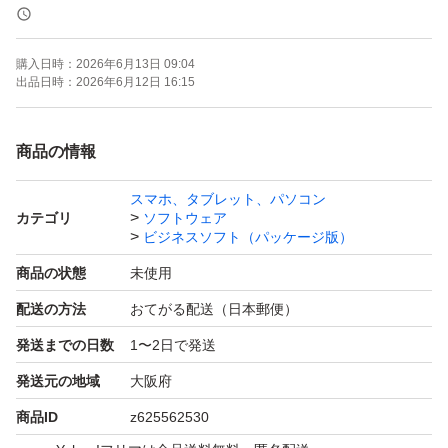
・電話認証のみに対応 ※専用サポートにより、自動認証
システムを利用してスムーズに認証可能（お客様ご自身で
購入日時：
2026年6月13日 09:04
の電話対応は不要です）
出品日時：
2026年6月12日 16:15
・再インストール可能
◆ 内容物
商品の情報
・未使用未開封 POSAカード（写真のカードを発送しま
スマホ、タブレット、パソコン
す）
カテゴリ
ソフトウェア
・初心者向けセットアップ手順書（同梱）
ビジネスソフト（パッケージ版）
◆ 発送・サポート
商品の状態
未使用
お支払い確認後、24時間以内に発送いたします。
配送の方法
おてがる配送（日本郵便）
インストール・認証完了まで丁寧にサポートいたしますの
発送までの日数
1〜2日で発送
で、初めての方もご安心ください。
発送元の地域
大阪府
※すり替え防止のため、購入後の返品・返金はご遠慮くだ
商品ID
z625562530
さい。