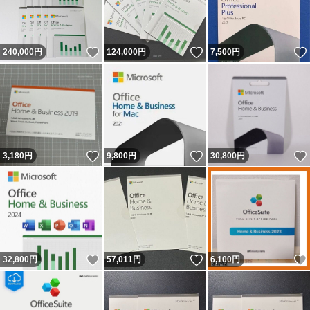
いいね！
いいね！
240,000
円
124,000
円
7,500
円
いいね！
いいね！
3,180
円
9,800
円
30,800
円
いいね！
いいね！
32,800
円
57,011
円
6,100
円