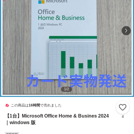
1
/
2
この商品は
16時間
で売れました
い
【1台】Microsoft Office Home & Busines 2024
4
｜windows 版