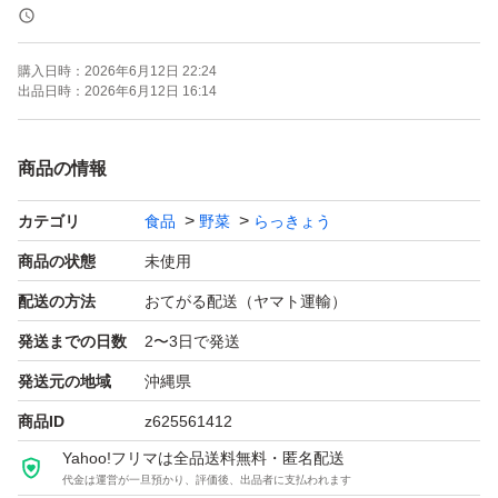
※こちらは細めの島らっきょうです！火が通りやすく炒め
購入日時：
2026年6月12日 22:24
物に最適
出品日時：
2026年6月12日 16:14
伊江島産の島らっきょうは全国にもファンの多いとても人
商品の情報
気の島らっきょうです！
カテゴリ
食品
野菜
らっきょう
本土では甘酢酢けかポピュラーですが、島らっきょうは、
炒め物、天ぷら、チャーハン、浅漬けなどさまざまな料理
商品の状態
未使用
に多用できます
配送の方法
おてがる配送（ヤマト運輸）
発送までの日数
2〜3日で発送
また、お酒のおつまみにももってこいです
発送元の地域
沖縄県
商品ID
z625561412
まずはお試しに500gからいかがですか？
Yahoo!フリマは全品送料無料・匿名配送
代金は運営が一旦預かり、評価後、出品者に支払われます