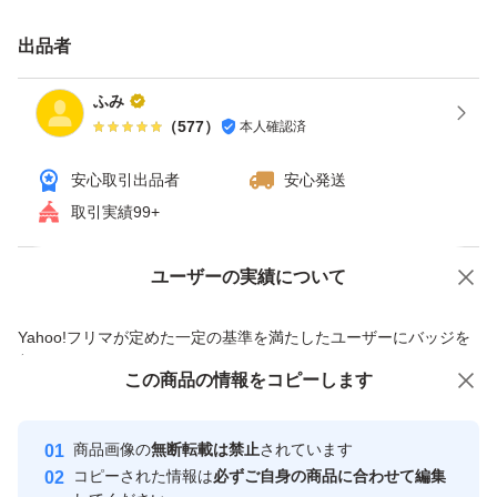
500g〜10キロまで希望サイズで受付可能です
出品者
全国送料無料です！
ふみ
（
577
）
本人確認済
※価格は市場価格によって変動します
安心取引出品者
安心発送
取引実績99+
※鮮度を維持するため洗わず土付きのまま発送いたします
※写真らっきょうは土を取り除いてます
ユーザーの実績について
価格の相談
商品への質問
※土を取り除いての発送も可能です！、希望の方はお申し
商品への質問からの値下げ交渉、不適切なカテゴリ変更依頼は禁止です
付けください
Yahoo!フリマが定めた一定の基準を満たしたユーザーにバッジを
付与しています
この商品をみている人にオススメ
この商品の情報をコピーします
安心取引出品者
沖縄県伊江島産の新鮮な島らっきょうです！
最大10%対象
Yahoo!フリマの基準をクリアした安
安心取引出品者
商品画像の
無断転載は禁止
されています
心・安全なユーザーです
内容量:500グラム
コピーされた情報は
必ずご自身の商品に合わせて編集