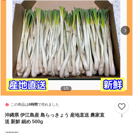
1
/
5
この商品は
6時間
で売れました
い
沖縄県 伊江島産 島らっきょう 産地直送 農家直
1
送 新鮮 細め 500g