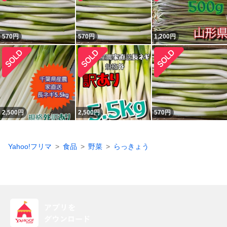
570
円
570
円
1,200
円
2,500
円
2,500
円
570
円
Yahoo!フリマ
食品
野菜
らっきょう