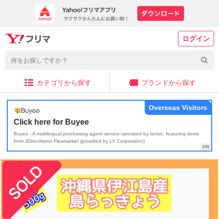
ログイン
カテゴリから探す
ブランドから探す
Overseas Visitors
Click here for Buyee
Buyee - A multilingual purchasing agent service operated by tenso, featuring items
from JDirectItems Fleamarket (provided by LY Corporation)