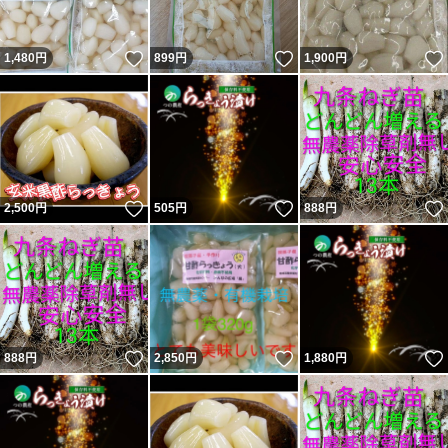
いいね！
いいね！
1,480
円
899
円
1,900
円
いいね！
いいね！
2,500
円
505
円
888
円
いいね！
いいね！
888
円
2,850
円
1,880
円