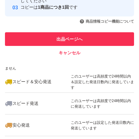
取引実績
してください
コピーは
1商品につき1回
です
ご購入後に収穫し新鮮な状態で発送します
このユーザーはYahoo!フリマの取
取引実績◯+
いいね！
いいね！
2,144
円
1,533
円
1,299
円
引を完了させた実績があります
商品情報コピー機能について
最大10%対象
伊江島産の島らっきょうは全国にもファンの多いとても人
このユーザーは他フリマサービス
他フリマ実績◯+
出品ページへ
での取引実績があります
気の島らっきょうです！
本土では甘酢酢けかポピュラーですが、島らっきょうは、
キャンセル
スピード&安心発送
炒め物、天ぷら、チャーハン、浅漬けなどさまざまな料理
いいね！
いいね！
1,768
※このバッジは実績に基づく表示であり、発送を保証しているものではあり
円
1,299
円
1,299
円
ません
に多用できます
このユーザーは高頻度で24時間以内
スピード＆安心発送
＆設定した発送日数内に発送していま
す
また、お酒のおつまみにももってこいです
このユーザーは高頻度で24時間以内
スピード発送
に発送しています
いいね！
いいね！
1,280
円
3,600
円
3,600
円
500g〜10キロまで希望サイズで受付可能です
このユーザーは設定した発送日数内に
安心発送
発送しています
全国送料無料です！