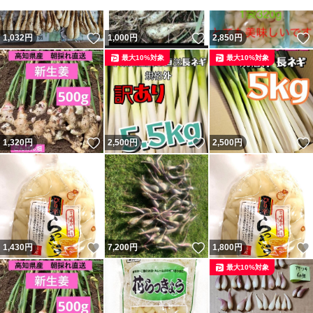
※価格は市場価格によって変動します
いいね！
いいね！
1,032
円
1,000
円
2,850
円
最大10%対象
最大10%対象
※鮮度を維持するため洗わず土付きのまま発送いたします
※写真らっきょうは土を取り除いてます
※土を取り除いての発送も可能です！、希望の方はお申し
付けください
いいね！
いいね！
1,320
円
2,500
円
2,500
円
離島からの発送なので、悪天候で船が出ない場合、到着が
遅れる可能性がありますがその点はご了承ください♂
いいね！
いいね！
1,430
円
7,200
円
1,800
円
※通常は発送後2、3日で到着いたします
最大10%対象
#島らっきょう