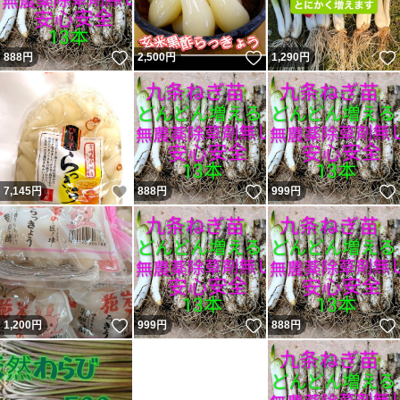
いいね！
いいね！
888
円
2,500
円
1,290
円
いいね！
いいね！
7,145
円
888
円
999
円
いいね！
いいね！
1,200
円
999
円
888
円