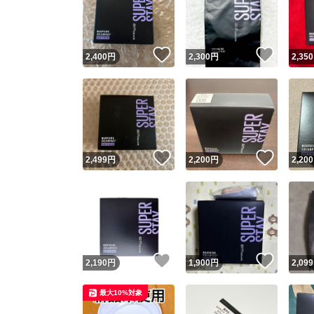
いいね！
いいね
2,400
円
2,300
円
2,350
いいね！
いいね
2,499
円
2,200
円
2,200
Yaho
安心取引
安心
いいね！
いいね
2,190
円
1,900
円
2,099
取引実績
最大10%対象
取引