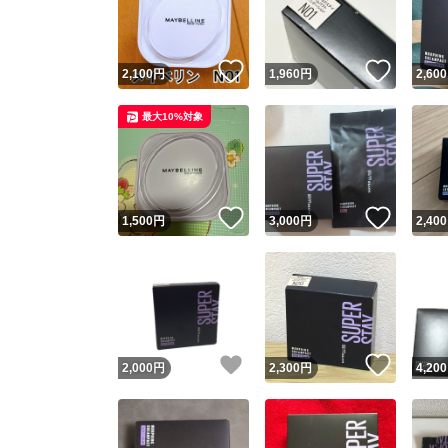
他フ
いいね！
いいね
2,100
円
1,960
円
2,600
スピード
最大10%対象
※このバッ
スピ
いいね！
いいね
1,500
円
3,000
円
2,400
スピ
安心
いいね！
いいね
2,000
円
2,300
円
4,200