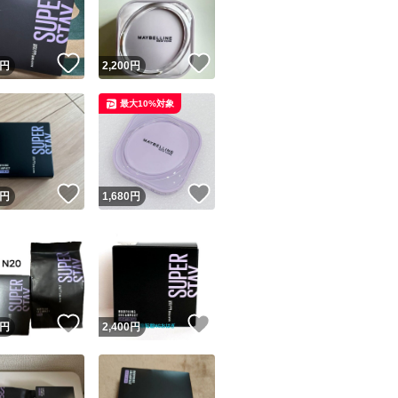
商品情報コピー機
リマ実績◯+
このユーザーは他フリマサービスでの取引実績があります
！
いいね！
いいね！
円
2,200
円
出品ページへ
&安心発送
最大10%対象
キャンセル
ジは実績に基づく表示であり、発送を保証しているものではありません
このユーザーは高頻度で24時間以内＆設定した発送日数内に
ード＆安心発送
ます
！
いいね！
いいね！
円
1,680
円
ード発送
このユーザーは高頻度で24時間以内に発送しています
発送
このユーザーは設定した発送日数内に発送しています
！
いいね！
いいね！
円
2,400
円