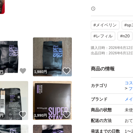
#
メイベリン
#
s
#
レフィル
#
n20
購入日時：
2026年6月12日 
出品日時：
2026年6月12日 
商品の情報
！
いいね！
いいね！
円
1,980
円
コス
カテゴリ
フ
ブランド
メイ
商品の状態
未使
！
いいね！
いいね！
円
1,990
円
配送の方法
おて
発送までの日数
1〜