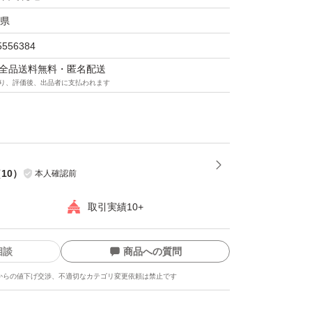
県
5556384
マは全品送料無料・匿名配送
り、評価後、出品者に支払われます
（
10
）
本人確認前
取引実績10+
相談
商品への質問
からの値下げ交渉、不適切なカテゴリ変更依頼は禁止です