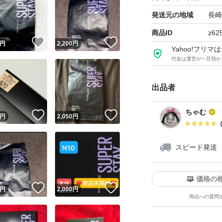
発送元の地域
長崎
商品ID
z62
！
いいね！
いいね！
円
2,200
円
Yahoo!フリ
代金は運営が一旦預か
出品者
ちゃむ
！
いいね！
いいね！
円
2,050
円
スピード発送
価格の
！
いいね！
いいね！
円
2,000
円
商品への質問