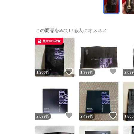
この商品をみている人にオススメ
最大10%対象
いいね！
いいね
1,900
円
1,999
円
2,099
いいね！
いいね
2,099
円
2,499
円
1,800