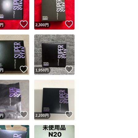
！
いいね！
いいね！
円
2,300
円
ユーザーの実績について
！
いいね！
いいね！
円
1,950
円
o!フリマが定めた一定の基準を満たしたユーザーにバッジを付与しています
出品者
この商品の情報をコピーします
取引出品者
Yahoo!フリマの基準をクリアした安心・安全なユーザーです
！
いいね！
いいね！
商品画像の
無断転載は禁止
されています
円
2,200
円
コピーされた情報は
必ずご自身の商品に合わせて編集
してください
コピーは
1商品につき1回
です
実績◯+
このユーザーはYahoo!フリマの取引を完了させた実績があり