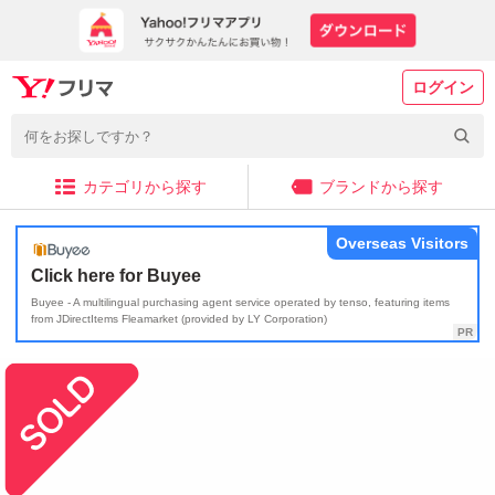
ログイン
カテゴリから探す
ブランドから探す
Overseas Visitors
Click here for Buyee
Buyee - A multilingual purchasing agent service operated by tenso, featuring items
from JDirectItems Fleamarket (provided by LY Corporation)