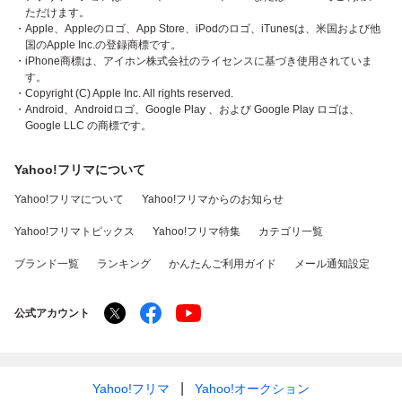
ただけます。
・Apple、Appleのロゴ、App Store、iPodのロゴ、iTunesは、米国および他
国のApple Inc.の登録商標です。
・iPhone商標は、アイホン株式会社のライセンスに基づき使用されていま
す。
・Copyright (C) Apple Inc. All rights reserved.
・Android、Androidロゴ、Google Play 、および Google Play ロゴは、
Google LLC の商標です。
Yahoo!フリマについて
Yahoo!フリマについて
Yahoo!フリマからのお知らせ
Yahoo!フリマトピックス
Yahoo!フリマ特集
カテゴリ一覧
ブランド一覧
ランキング
かんたんご利用ガイド
メール通知設定
公式アカウント
Yahoo!フリマ
Yahoo!オークション