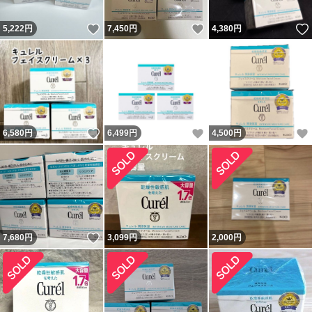
いいね！
いいね！
5,222
円
7,450
円
4,380
円
いいね！
いいね！
6,580
円
6,499
円
4,500
円
いいね！
7,680
円
3,099
円
2,000
円