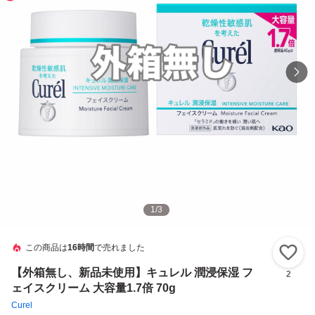
1
/
3
この商品は
16時間
で売れました
い
【外箱無し、新品未使用】キュレル 潤浸保湿 フ
2
ェイスクリーム 大容量1.7倍 70g
Curel