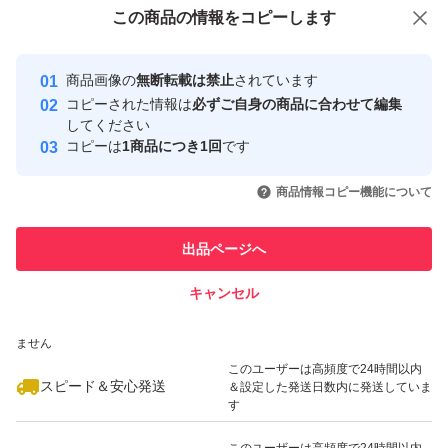
付与しています
この商品をみている人にオススメ
この商品の情報をコピーします
安心取引出品者
最大10%対象
最大10%対象
最大10%対象
Yahoo!フリマの基準をクリアした安
安心取引出品者
商品画像の
無断転載は禁止
されています
心・安全なユーザーです
コピーされた情報は
必ずご自身の商品に合わせて編集
取引実績
してください
コピーは
1商品につき1回
です
このユーザーはYahoo!フリマの取
取引実績◯+
いいね！
いいね！
2,990
円
3,200
円
2,180
円
引を完了させた実績があります
商品情報コピー機能について
最大10%対象
最大10%対象
最大10%対象
このユーザーは他フリマサービス
他フリマ実績◯+
出品ページへ
での取引実績があります
キャンセル
スピード&安心発送
いいね！
いいね！
3,248
※このバッジは実績に基づく表示であり、発送を保証しているものではあり
円
3,780
円
3,850
円
ません
最大10%対象
最大10%対象
このユーザーは高頻度で24時間以内
スピード＆安心発送
＆設定した発送日数内に発送していま
す
このユーザーは高頻度で24時間以内