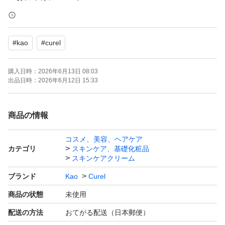
申し訳ございませんが、ご対応出来かねます。
#
kao
#
curel
・発送について
お支払いが完了された時点から2日以内に発送いたしま
購入日時：
2026年6月13日 08:03
す。
出品日時：
2026年6月12日 15:33
急ぎ、発送の催促はご遠慮ください。
商品の情報
・梱包について
コスメ、美容、ヘアケア
OPP袋のみで梱包し、発送いたします。
カテゴリ
スキンケア、基礎化粧品
紙製の外袋（ゆうパケットポストmini封筒等）を使用する
スキンケアクリーム
場合がございます。
ブランド
Kao
Curel
商品の状態
未使用
・商品の状態について
配送の方法
おてがる配送（日本郵便）
外箱無しの商品です（梱包時に外箱はこちらで破棄いたし