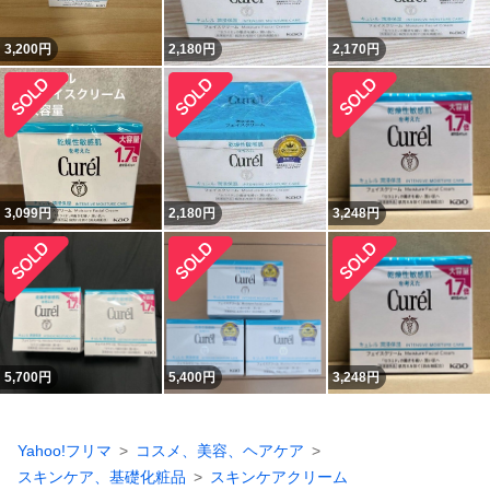
3,200
円
2,180
円
2,170
円
3,099
円
2,180
円
3,248
円
5,700
円
5,400
円
3,248
円
Yahoo!フリマ
コスメ、美容、ヘアケア
スキンケア、基礎化粧品
スキンケアクリーム