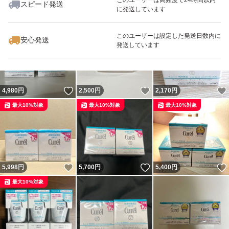
スピード発送
に発送しています
いいね！
いいね！
2,160
円
2,380
円
2,180
円
このユーザーは設定した発送日数内に
安心発送
発送しています
いいね！
いいね！
4,980
円
2,500
円
2,170
円
最大10%対象
最大10%対象
最大10%対象
いいね！
いいね！
5,998
円
5,700
円
5,400
円
最大10%対象