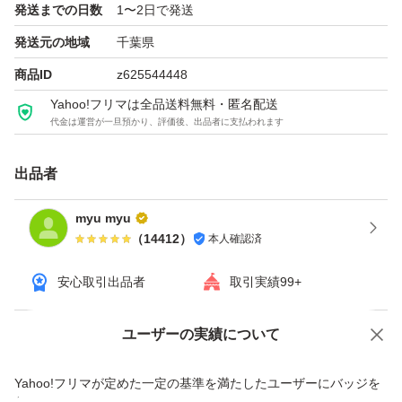
発送までの日数
1〜2日で発送
ます）。
発送元の地域
千葉県
新品未使用ですが、自宅保管のため完璧を求める方はご購
商品ID
z625544448
入をお控えください（商品に擦れや汚れ等がある場合がご
Yahoo!フリマは全品送料無料・匿名配送
ざいます）。
代金は運営が一旦預かり、評価後、出品者に支払われます
・正規品に関する質問について
出品者
出品商品は全て正規品になります。少しでも気にされる方
myu myu
はご購入をお控えください。
（
14412
）
本人確認済
以上、よろしくお願い申し上げます。
安心取引出品者
取引実績99+
ユーザーの実績について
価格の相談
商品への質問
商品への質問からの値下げ交渉、不適切なカテゴリ変更依頼は禁止です
Yahoo!フリマが定めた一定の基準を満たしたユーザーにバッジを