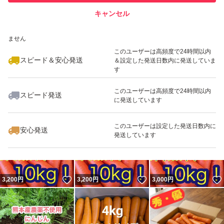
キャンセル
スピード&安心発送
いいね！
いいね！
2,500
※このバッジは実績に基づく表示であり、発送を保証しているものではあり
円
2,500
円
1,680
円
ません
このユーザーは高頻度で24時間以内
スピード＆安心発送
＆設定した発送日数内に発送していま
す
このユーザーは高頻度で24時間以内
スピード発送
に発送しています
いいね！
いいね！
1,852
円
3,580
円
3,000
円
このユーザーは設定した発送日数内に
安心発送
発送しています
いいね！
いいね！
3,200
円
3,200
円
3,000
円