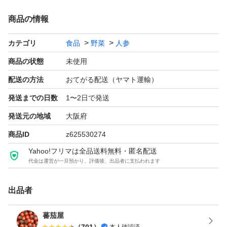
商品の情報
カテゴリ
食品
野菜
人参
商品の状態
未使用
配送の方法
おてがる配送（ヤマト運輸）
発送までの日数
1〜2日で発送
発送元の地域
大阪府
商品ID
z625530274
Yahoo!フリマは全品送料無料・匿名配送
代金は運営が一旦預かり、評価後、出品者に支払われます
出品者
蕃茄屋
（
701
）
本人確認済