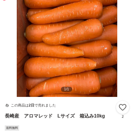
1
/
1
この商品は
2日
で売れました
い
長崎産 アロマレッド Lサイズ 箱込み10kg
2
送料無料