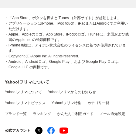
・「App Store」ボタンを押すとiTunes （外部サイト）が起動します。
・アプリケーションはiPhone、iPod touch、iPadまたはAndroidでご利用い
ただけます。
・Apple、Appleのロゴ、App Store、iPodのロゴ、iTunesは、米国および他
国のApple Inc.の登録商標です。
・iPhone商標は、アイホン株式会社のライセンスに基づき使用されていま
す。
・Copyright (C) Apple Inc. All rights reserved.
・Android、Androidロゴ、Google Play 、および Google Play ロゴは、
Google LLC の商標です。
Yahoo!フリマについて
Yahoo!フリマについて
Yahoo!フリマからのお知らせ
Yahoo!フリマトピックス
Yahoo!フリマ特集
カテゴリ一覧
ブランド一覧
ランキング
かんたんご利用ガイド
メール通知設定
公式アカウント