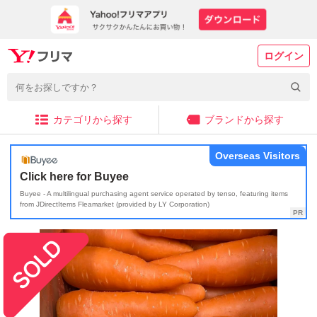
ログイン
カテゴリから探す
ブランドから探す
Overseas Visitors
Click here for Buyee
Buyee - A multilingual purchasing agent service operated by tenso, featuring items
from JDirectItems Fleamarket (provided by LY Corporation)