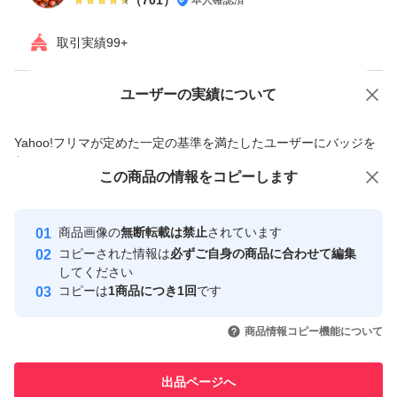
取引実績99+
ユーザーの実績について
価格の相談
商品への質問
商品への質問からの値下げ交渉、不適切なカテゴリ変更依頼は禁止です
Yahoo!フリマが定めた一定の基準を満たしたユーザーにバッジを
付与しています
この商品をみている人にオススメ
この商品の情報をコピーします
安心取引出品者
最大10%対象
Yahoo!フリマの基準をクリアした安
安心取引出品者
商品画像の
無断転載は禁止
されています
心・安全なユーザーです
コピーされた情報は
必ずご自身の商品に合わせて編集
取引実績
してください
コピーは
1商品につき1回
です
このユーザーはYahoo!フリマの取
取引実績◯+
いいね！
いいね！
1,425
円
3,580
円
3,200
円
引を完了させた実績があります
商品情報コピー機能について
最大10%対象
このユーザーは他フリマサービス
他フリマ実績◯+
出品ページへ
での取引実績があります