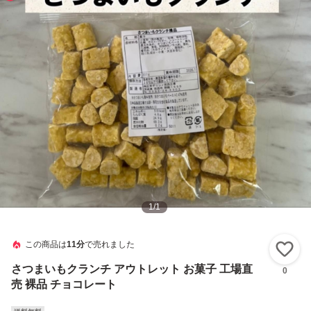
1
/
1
この商品は
11分
で売れました
い
さつまいもクランチ アウトレット お菓子 工場直
0
売 裸品 チョコレート