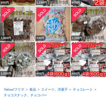
650
円
1,199
円
600
円
1,000
円
530
円
1,199
円
1,000
円
999
円
999
円
Yahoo!フリマ
食品
スイーツ、洋菓子
チョコレート
チョコスナック、チョコバー