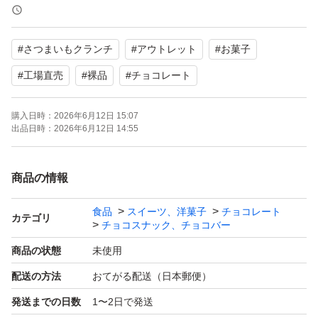
解の上お願いします。
厚みがギリギリのため緩衝材なしで専用封筒に入れる梱包
#
さつまいもクランチ
#
アウトレット
#
お菓子
になります。
アウトレット品ですが輸送中にも割れ等が発生することが
#
工場直売
#
裸品
#
チョコレート
あります。
購入日時：
2026年6月12日 15:07
在庫状況や賞味期限等により値段が変動しますがご了承く
出品日時：
2026年6月12日 14:55
ださい。
理解のあるかたのみご購入をお願い致します。
商品の情報
出品者都合で削除、再出品する事があります。
食品
スイーツ、洋菓子
チョコレート
カテゴリ
チョコスナック、チョコバー
商品の状態
未使用
出品中以外の物は基本的には在庫ありません。
配送の方法
おてがる配送（日本郵便）
soldout品の在庫の問い合わせ、値下げ交渉、受け取り通
知できない方、ブロックします。
発送までの日数
1〜2日で発送