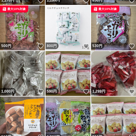
いいね！
いいね！
1,170
円
1,199
円
850
円
最大10%対象
最大10%対象
いいね！
いいね！
500
円
800
円
530
円
いいね！
いいね！
1,000
円
590
円
1,299
円