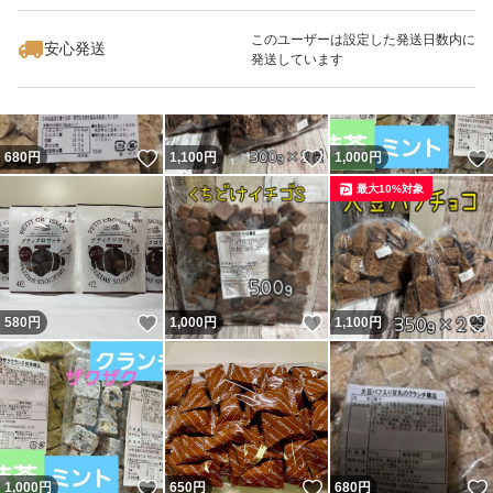
最大10%対象
このユーザーは設定した発送日数内に
安心発送
発送しています
いいね！
いいね！
680
円
1,100
円
1,000
円
最大10%対象
いいね！
いいね！
580
円
1,000
円
1,100
円
いいね！
いいね！
1,000
円
650
円
680
円