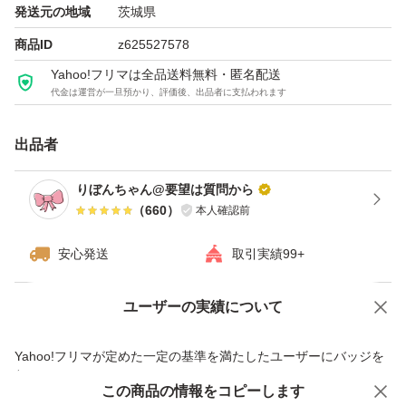
発送元の地域
茨城県
商品ID
z625527578
Yahoo!フリマは全品送料無料・匿名配送
代金は運営が一旦預かり、評価後、出品者に支払われます
出品者
りぼんちゃん@要望は質問から
（
660
）
本人確認前
安心発送
取引実績99+
ユーザーの実績について
価格の相談
商品への質問
商品への質問からの値下げ交渉、不適切なカテゴリ変更依頼は禁止です
Yahoo!フリマが定めた一定の基準を満たしたユーザーにバッジを
付与しています
この商品をみている人にオススメ
この商品の情報をコピーします
安心取引出品者