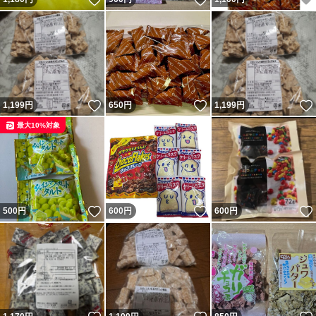
いいね！
いいね！
1,199
円
650
円
1,199
円
最大10%対象
いいね！
いいね！
500
円
600
円
600
円