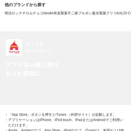
他のブランドから探す
明治
ロッテ
チロルチョコ
Nestle
有楽製菓
不二家
ブルボン
森永製菓
グリコ
KALDI 
・「App Store」ボタンを押すとiTunes （外部サイト）が起動します。
・アプリケーションはiPhone、iPod touch、iPadまたはAndroidでご利用い
ただけます。
・Apple、Appleのロゴ、App Store、iPodのロゴ、iTunesは、米国および他