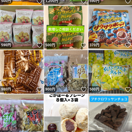
いいね！
いいね！
500
円
1,200
円
590
円
いいね！
いいね！
590
円
500
円
370
円
いいね！
いいね！
980
円
900
円
500
円