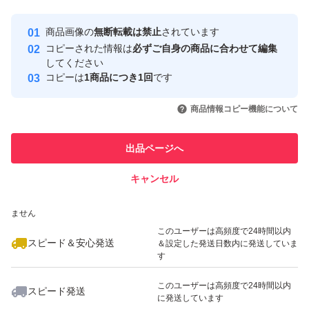
最大10%対象
最大10%対象
Yahoo!フリマの基準をクリアした安
安心取引出品者
商品画像の
無断転載は禁止
されています
心・安全なユーザーです
コピーされた情報は
必ずご自身の商品に合わせて編集
取引実績
してください
コピーは
1商品につき1回
です
このユーザーはYahoo!フリマの取
取引実績◯+
いいね！
いいね！
1,100
円
1,100
円
1,100
円
引を完了させた実績があります
商品情報コピー機能について
最大10%対象
最大10%対象
最大10%対象
このユーザーは他フリマサービス
他フリマ実績◯+
出品ページへ
での取引実績があります
キャンセル
スピード&安心発送
いいね！
いいね！
600
※このバッジは実績に基づく表示であり、発送を保証しているものではあり
円
699
円
1,000
円
ません
最大10%対象
最大10%対象
このユーザーは高頻度で24時間以内
スピード＆安心発送
＆設定した発送日数内に発送していま
す
このユーザーは高頻度で24時間以内
スピード発送
に発送しています
いいね！
いいね！
1,199
円
1,100
円
1,040
円