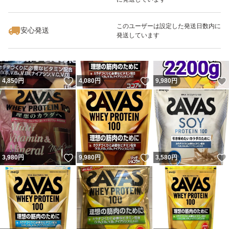
いいね！
いいね！
7,699
円
9,450
円
4,780
円
最大10%対象
このユーザーは設定した発送日数内に
安心発送
発送しています
いいね！
いいね！
4,850
円
4,080
円
9,980
円
いいね！
いいね！
3,980
円
9,980
円
3,580
円