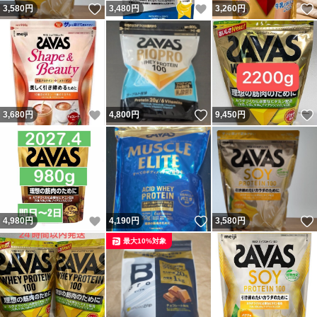
いいね！
いいね！
3,580
円
3,480
円
3,260
円
いいね！
いいね！
3,680
円
4,800
円
9,450
円
いいね！
いいね！
4,980
円
4,190
円
3,580
円
最大10%対象