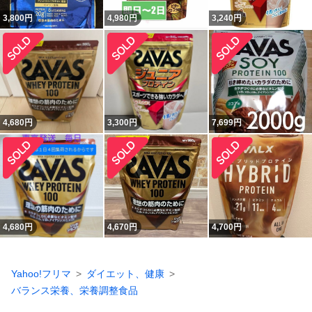
3,800
円
4,980
円
3,240
円
4,680
円
3,300
円
7,699
円
4,680
円
4,670
円
4,700
円
Yahoo!フリマ
ダイエット、健康
バランス栄養、栄養調整食品