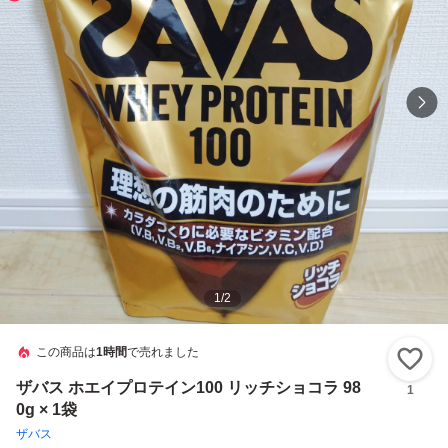
1
/
2
この商品は
1時間
で売れました
い
ザバス ホエイプロテイン100 リッチショコラ 98
1
0g × 1袋
ザバス