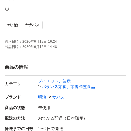
賞味期限2028.4
#
明治
#
ザバス
使用期限は最新です。
お値下げの依頼をいただきますが、お受けできません。ベ
購入日時：
2026年6月12日 16:24
ストプライスで提供しております。
出品日時：
2026年6月12日 14:48
商品の情報
ダイエット、健康
カテゴリ
バランス栄養、栄養調整食品
ブランド
明治
ザバス
商品の状態
未使用
配送の方法
おてがる配送（日本郵便）
発送までの日数
1〜2日で発送