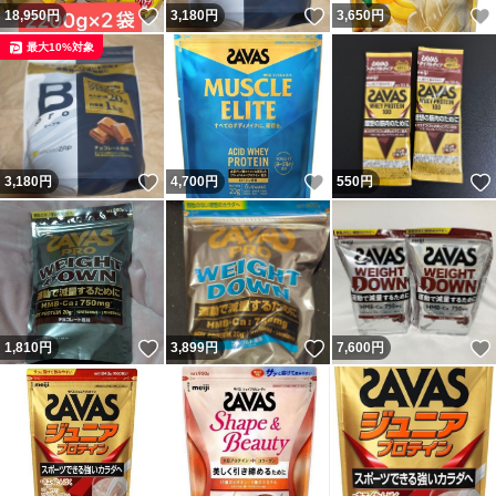
いいね！
いいね！
18,950
円
3,180
円
3,650
円
最大10%対象
いいね！
いいね！
3,180
円
4,700
円
550
円
いいね！
いいね！
1,810
円
3,899
円
7,600
円