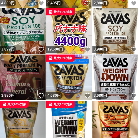
いいね！
いいね！
4,800
円
9,495
円
2,880
円
最大10%対象
いいね！
いいね！
3,899
円
19,600
円
3,980
円
最大10%対象
いいね！
いいね！
3,980
円
4,680
円
3,680
円
最大10%対象
最大10%対象