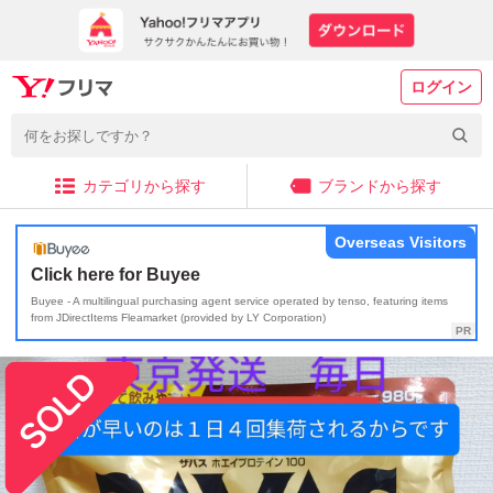
ログイン
カテゴリから探す
ブランドから探す
Overseas Visitors
Click here for Buyee
Buyee - A multilingual purchasing agent service operated by tenso, featuring items
from JDirectItems Fleamarket (provided by LY Corporation)