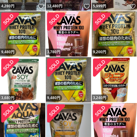
いいね！
いいね！
4,280
円
12,480
円
5,999
円
9,480
円
3,780
円
9,200
円
3,680
円
9,480
円
3,240
円