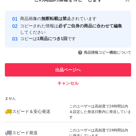
安心取引出品者
最大10%対象
最大10%対象
Yahoo!フリマの基準をクリアした安
安心取引出品者
商品画像の
無断転載は禁止
されています
心・安全なユーザーです
コピーされた情報は
必ずご自身の商品に合わせて編集
取引実績
してください
コピーは
1商品につき1回
です
このユーザーはYahoo!フリマの取
取引実績◯+
いいね！
いいね！
3,780
円
4,300
円
4,600
円
引を完了させた実績があります
商品情報コピー機能について
最大10%対象
最大10%対象
このユーザーは他フリマサービス
他フリマ実績◯+
出品ページへ
での取引実績があります
キャンセル
スピード&安心発送
いいね！
いいね！
4,749
※このバッジは実績に基づく表示であり、発送を保証しているものではあり
円
4,800
円
9,200
円
ません
最大10%対象
このユーザーは高頻度で24時間以内
スピード＆安心発送
＆設定した発送日数内に発送していま
す
このユーザーは高頻度で24時間以内
スピード発送
に発送しています