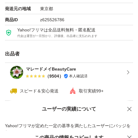
発送元の地域
東京都
商品ID
z625526786
Yahoo!フリマは全品送料無料・匿名配送
代金は運営が一旦預かり、評価後、出品者に支払われます
出品者
マレードメイBeautyCare
（
9504
）
本人確認済
スピード＆安心発送
取引実績99+
ユーザーの実績について
価格の相談
商品への質問
商品への質問からの値下げ交渉、不適切なカテゴリ変更依頼は禁止です
Yahoo!フリマが定めた一定の基準を満たしたユーザーにバッジを
付与しています
この商品をみている人にオススメ
この商品の情報をコピーします