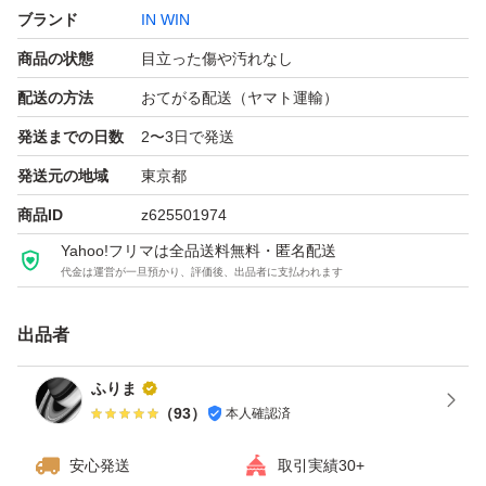
ブランド
IN WIN
・SATA x2
商品の状態
目立った傷や汚れなし
・4pin peripheral&floppy x1
配送の方法
おてがる配送（ヤマト運輸）
●他にも自作PC関連の商品を出品しています。他商品と
発送までの日数
2〜3日で発送
のまとめ売りをご希望の方はコメント欄にご記入くださ
発送元の地域
東京都
い。
商品ID
z625501974
Yahoo!フリマは全品送料無料・匿名配送
●購入前のコメントは不要です。
代金は運営が一旦預かり、評価後、出品者に支払われます
出品者
ふりま
（
93
）
本人確認済
安心発送
取引実績30+