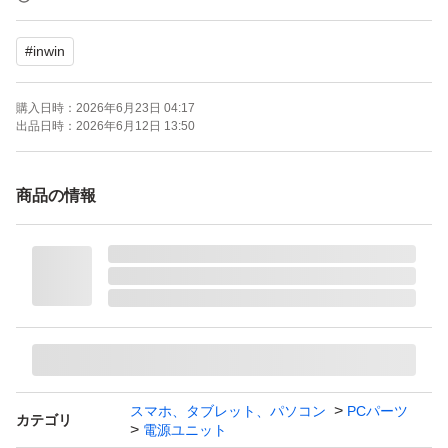
#
inwin
・ATX12V V3.0に準拠、12VHPWRコネクタ搭載
※12VHPWRの最大電力供給は450W
購入日時：
2026年6月23日 04:17
・80PLUS GOLD認証を取得
出品日時：
2026年6月12日 13:50
・120mmスリーブベアリングファン
・安定した電圧を供給するDC-DCコンバーター
商品の情報
・OCP、OVP、UVP、SCP、OPP、OTP保護回路搭載
・直付け式・フラットケーブル仕様
【付属ケーブル】
・24pin motherboard x1
・8pin CPU x1
・8pin PCI-E x2
スマホ、タブレット、パソコン
PCパーツ
カテゴリ
電源ユニット
・PCI-E 5.0 12VHPWR x1