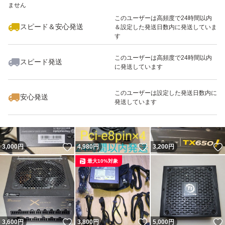
ません
最大10%対象
このユーザーは高頻度で24時間以内
スピード＆安心発送
＆設定した発送日数内に発送していま
す
このユーザーは高頻度で24時間以内
スピード発送
に発送しています
いいね！
いいね！
5,800
円
6,000
円
2,780
円
最大10%対象
このユーザーは設定した発送日数内に
安心発送
発送しています
いいね！
いいね！
3,000
円
4,980
円
3,200
円
最大10%対象
いいね！
いいね！
3,600
円
3,800
円
5,000
円