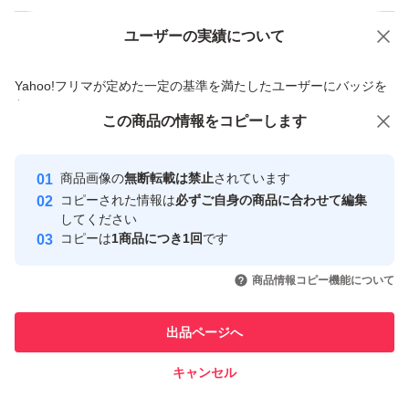
ユーザーの実績について
価格の相談
商品への質問
商品への質問からの値下げ交渉、不適切なカテゴリ変更依頼は禁止です
Yahoo!フリマが定めた一定の基準を満たしたユーザーにバッジを
付与しています
この商品をみている人にオススメ
この商品の情報をコピーします
安心取引出品者
最大10%対象
最大10%対象
Yahoo!フリマの基準をクリアした安
安心取引出品者
商品画像の
無断転載は禁止
されています
心・安全なユーザーです
コピーされた情報は
必ずご自身の商品に合わせて編集
取引実績
してください
コピーは
1商品につき1回
です
このユーザーはYahoo!フリマの取
取引実績◯+
いいね！
いいね！
4,000
円
4,444
円
3,500
円
引を完了させた実績があります
商品情報コピー機能について
このユーザーは他フリマサービス
他フリマ実績◯+
出品ページへ
での取引実績があります
キャンセル
スピード&安心発送
いいね！
いいね！
3,430
※このバッジは実績に基づく表示であり、発送を保証しているものではあり
円
2,000
円
5,500
円