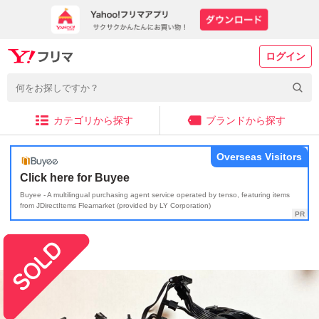
ログイン
カテゴリから探す
ブランドから探す
Overseas Visitors
Click here for Buyee
Buyee - A multilingual purchasing agent service operated by tenso, featuring items
from JDirectItems Fleamarket (provided by LY Corporation)