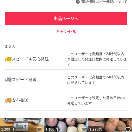
商品情報コピー機能について
このユーザーは他フリマサービス
他フリマ実績◯+
出品ページへ
での取引実績があります
キャンセル
スピード&安心発送
いいね！
いいね！
1,180
※このバッジは実績に基づく表示であり、発送を保証しているものではあり
円
1,150
円
1,290
円
ません
最大10%対象
このユーザーは高頻度で24時間以内
スピード＆安心発送
＆設定した発送日数内に発送していま
す
このユーザーは高頻度で24時間以内
スピード発送
に発送しています
いいね！
いいね！
1,100
円
1,000
円
1,200
円
このユーザーは設定した発送日数内に
安心発送
発送しています
いいね！
いいね！
1,200
円
1,100
円
1,290
円