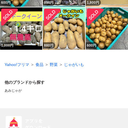
600
円
898
円
1,800
円
1,000
円
880
円
600
円
Yahoo!フリマ
食品
野菜
じゃがいも
他のブランドから探す
あみじゃが