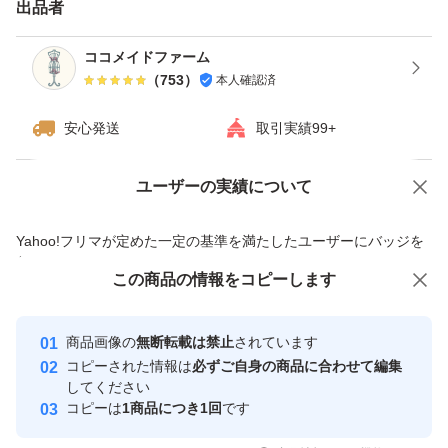
出品者
ココメイドファーム
（
753
）
本人確認済
安心発送
取引実績99+
ユーザーの実績について
価格の相談
商品への質問
商品への質問からの値下げ交渉、不適切なカテゴリ変更依頼は禁止です
Yahoo!フリマが定めた一定の基準を満たしたユーザーにバッジを
付与しています
この商品をみている人にオススメ
この商品の情報をコピーします
安心取引出品者
最大10%対象
最大10%対象
Yahoo!フリマの基準をクリアした安
安心取引出品者
商品画像の
無断転載は禁止
されています
心・安全なユーザーです
コピーされた情報は
必ずご自身の商品に合わせて編集
取引実績
してください
コピーは
1商品につき1回
です
このユーザーはYahoo!フリマの取
取引実績◯+
いいね！
いいね！
1,200
円
850
円
1,100
円
引を完了させた実績があります