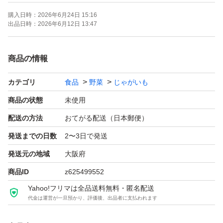
レッドムーンは皮が赤く、中はさつまいものような黄色を
購入日時：
2026年6月24日 15:16
しているじゃがいもです。ねっとりとした食感と甘みが特
出品日時：
2026年6月12日 13:47
徴です。
商品の情報
型くずれしにくいじゃがいもなので、《肉じゃが》《カレ
カテゴリ
食品
野菜
じゃがいも
ー》に向いてます、
商品の状態
未使用
痛むのが早くなる為、洗っていませんので
配送の方法
おてがる配送（日本郵便）
ご理解のある方、宜しくお願い致します。
発送までの日数
2〜3日で発送
発送元の地域
大阪府
種類じゃがいも
商品ID
z625499552
特徴栽培期間中農薬不使用
Yahoo!フリマは全品送料無料・匿名配送
量1kg
代金は運営が一旦預かり、評価後、出品者に支払われます