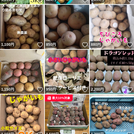
いいね！
いいね！
1,100
円
850
円
880
円
いいね！
いいね！
1,150
円
950
円
2,200
円
最大10%対象