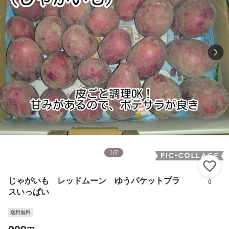
1
/
2
い
じゃがいも レッドムーン ゆうパケットプラ
0
スいっぱい
送料無料