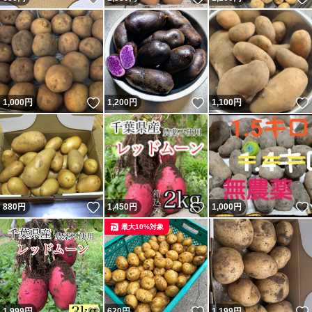
いいね！
いいね！
1,000
円
1,200
円
1,100
円
いいね！
いいね！
880
円
1,450
円
1,000
円
最大10%対象
いいね！
いいね！
1,999
円
620
円
1,199
円