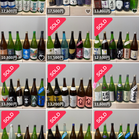
いいね！
いいね！
12,600
円
17,500
円
13,800
円
いいね！
10,800
円
11,500
円
12,600
円
13,000
円
13,200
円
11,600
円