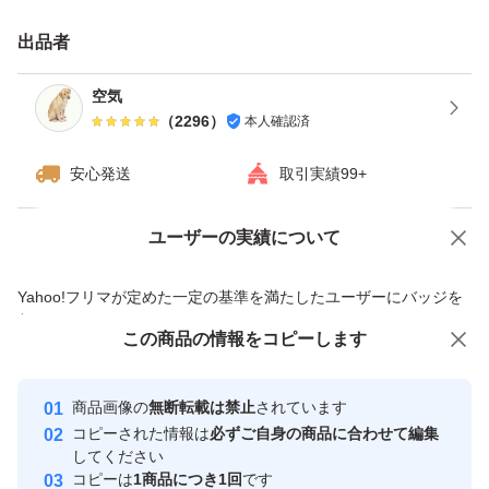
・日曜日、月曜日は発送をお休みさせて頂く場合がござい
出品者
ますが、ご了承下さい。
・ダンボールは破損しやすい為プラスチック箱を推奨しま
空気
（
2296
）
本人確認済
す。※四合瓶はサイズの都合上ダンボールでの発送がメイ
ンとなります。
安心発送
取引実績99+
------------検索用------------
ユーザーの実績について
価格の相談
商品への質問
獺祭、十四代、黒龍、而今、鍋島、勝駒、花邑、花陽浴、
商品への質問からの値下げ交渉、不適切なカテゴリ変更依頼は禁止です
Yahoo!フリマが定めた一定の基準を満たしたユーザーにバッジを
新政、飛露喜、田酒、東洋美人、写楽、No6、鳳凰美田、
付与しています
久保田、作、澤屋まつもと、大吟醸、純米大吟醸、日本
この商品をみている人にオススメ
この商品の情報をコピーします
安心取引出品者
酒、亜麻猫、陽乃鳥、天蛙、プレミア酒、日本酒、山本、
最大10%対象
最大10%対象
最大10%対象
Yahoo!フリマの基準をクリアした安
安心取引出品者
冩楽、飛露喜、十四代、磯自慢
商品画像の
無断転載は禁止
されています
心・安全なユーザーです
コピーされた情報は
必ずご自身の商品に合わせて編集
くどき上手、澤屋まつもと、花陽浴、勝駒、九平次、久保
取引実績
してください
田、山田錦、白鶴錦、居酒屋
コピーは
1商品につき1回
です