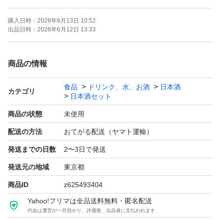
購入日時：
2026年6月13日 10:52
よろしくお願いします！！
出品日時：
2026年6月12日 13:33
【お願い】
商品の情報
・Yahoo!フリマの仕様につきクール便での発送は行なっ
食品
ドリンク、水、お酒
日本酒
ておりません。ご了承ください。
カテゴリ
日本酒セット
・購入意思のない価格相談はお辞めください。
商品の状態
未使用
・20歳未満の方には販売しません。
配送の方法
おてがる配送（ヤマト運輸）
・段ボールでの発送中に割れてしまう事があったため、お
発送までの日数
2〜3日で発送
酒用のP箱で発送しております！
・段ボールご希望の際は購入後にメッセージでご連絡くだ
発送元の地域
東京都
さい。
商品ID
z625493404
・配達日時のご希望がある方も購入後のメッセージでご連
Yahoo!フリマは全品送料無料・匿名配送
代金は運営が一旦預かり、評価後、出品者に支払われます
絡ください。