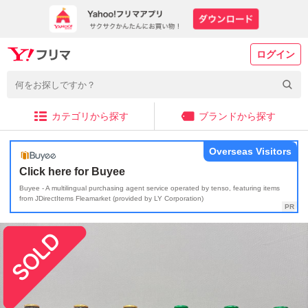
ログイン
カテゴリから探す
ブランドから探す
Overseas Visitors
Click here for Buyee
Buyee - A multilingual purchasing agent service operated by tenso, featuring items
from JDirectItems Fleamarket (provided by LY Corporation)