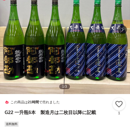
1
/
3
この商品は
21時間
で売れました
い
G22 一升瓶6本 製造月は二枚目以降に記載
1
送料無料