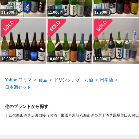
11,900
円
11,000
円
12,900
円
10,000
円
10,000
円
12,900
円
Yahoo!フリマ
食品
ドリンク、水、お酒
日本酒
日本酒セット
他のブランドから探す
十四代
西田酒造店
磯自慢（お酒）
飛露喜
黒龍
八海山
獺祭
冨士酒造
鳳凰美田
久保田