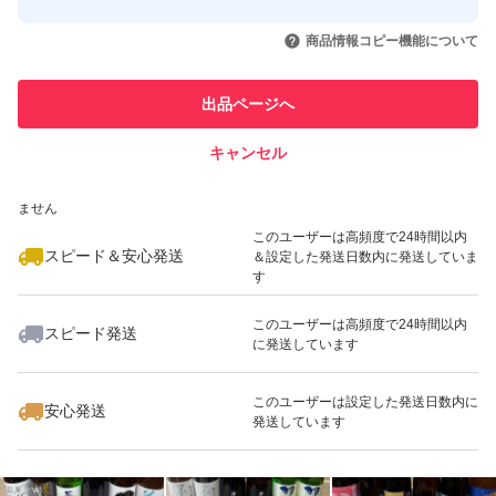
このユーザーはYahoo!フリマの取
取引実績◯+
いいね！
いいね！
11,500
円
13,500
円
13,000
円
引を完了させた実績があります
商品情報コピー機能について
最大10%対象
最大10%対象
このユーザーは他フリマサービス
他フリマ実績◯+
出品ページへ
での取引実績があります
キャンセル
スピード&安心発送
いいね！
いいね！
13,000
※このバッジは実績に基づく表示であり、発送を保証しているものではあり
円
15,500
円
13,800
円
ません
最大10%対象
最大10%対象
このユーザーは高頻度で24時間以内
スピード＆安心発送
＆設定した発送日数内に発送していま
す
このユーザーは高頻度で24時間以内
スピード発送
に発送しています
いいね！
いいね！
14,600
円
13,000
円
15,500
円
最大10%対象
最大10%対象
最大10%対象
このユーザーは設定した発送日数内に
安心発送
発送しています