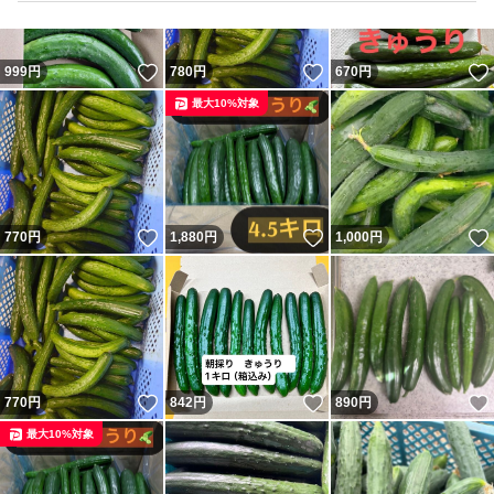
いいね！
いいね！
999
円
780
円
670
円
最大10%対象
いいね！
いいね！
770
円
1,880
円
1,000
円
いいね！
いいね！
770
円
842
円
890
円
最大10%対象