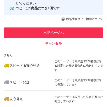
取引実績
してください
コピーは
1商品につき1回
です
このユーザーはYahoo!フリマの取
取引実績◯+
いいね！
いいね！
1,200
円
1,000
円
1,000
円
引を完了させた実績があります
商品情報コピー機能について
最大10%対象
最大10%対象
このユーザーは他フリマサービス
他フリマ実績◯+
出品ページへ
での取引実績があります
キャンセル
スピード&安心発送
いいね！
いいね！
1,200
※このバッジは実績に基づく表示であり、発送を保証しているものではあり
円
700
円
1,000
円
ません
最大10%対象
最大10%対象
このユーザーは高頻度で24時間以内
スピード＆安心発送
＆設定した発送日数内に発送していま
す
このユーザーは高頻度で24時間以内
スピード発送
に発送しています
いいね！
いいね！
780
円
780
円
1,000
円
最大10%対象
最大10%対象
このユーザーは設定した発送日数内に
安心発送
発送しています