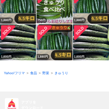
1,880
円
750
円
1,880
円
1,600
円
1,880
円
1,600
円
Yahoo!フリマ
食品
野菜
きゅうり