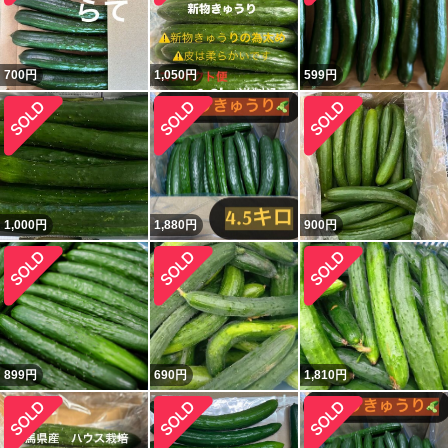
700
円
1,050
円
599
円
1,000
円
1,880
円
900
円
899
円
690
円
1,810
円