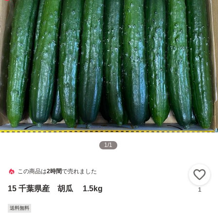
1
/
1
この商品は
2時間
で売れました
い
15 千葉県産 胡瓜 1.5kg
1
送料無料