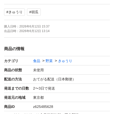
#
きゅうり
#
胡瓜
配送時のトラブルに関してのクレーム、悪評価は受け付け
ておりません。返品やキャンセルはできませんので、ご理
購入日時：
2026年6月12日 15:37
解頂ける方ご購入お願いします
出品日時：
2026年6月12日 13:14
商品の情報
カテゴリ
食品
野菜
きゅうり
商品の状態
未使用
配送の方法
おてがる配送（日本郵便）
発送までの日数
2〜3日で発送
発送元の地域
東京都
商品ID
z625485628