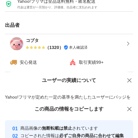
Yahoo!フリマは全品送料無料・匿名配送
代金は運営が一旦預かり、評価後、出品者に支払われます
出品者
コブタ
（
1320
）
本人確認済
安心発送
取引実績99+
ユーザーの実績について
価格の相談
商品への質問
商品への質問からの値下げ交渉、不適切なカテゴリ変更依頼は禁止です
Yahoo!フリマが定めた一定の基準を満たしたユーザーにバッジを
付与しています
この商品をみている人にオススメ
この商品の情報をコピーします
安心取引出品者
最大10%対象
最大10%対象
最大10%対象
Yahoo!フリマの基準をクリアした安
安心取引出品者
商品画像の
無断転載は禁止
されています
心・安全なユーザーです
コピーされた情報は
必ずご自身の商品に合わせて編集