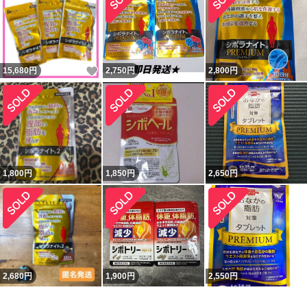
いいね！
15,680
円
2,750
円
2,800
円
1,800
円
1,850
円
2,650
円
2,680
円
1,900
円
2,550
円