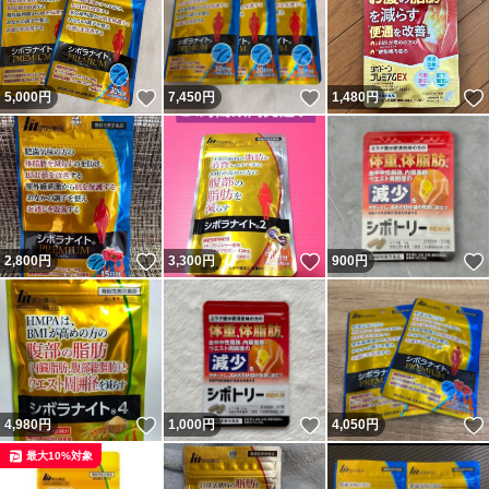
いいね！
いいね！
5,000
円
7,450
円
1,480
円
いいね！
いいね！
2,800
円
3,300
円
900
円
いいね！
いいね！
4,980
円
1,000
円
4,050
円
最大10%対象