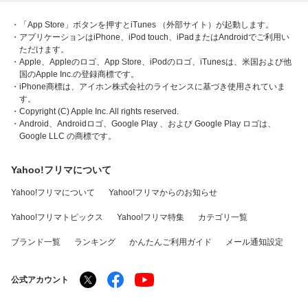
・「App Store」ボタンを押すとiTunes （外部サイト）が起動します。
・アプリケーションはiPhone、iPod touch、iPadまたはAndroidでご利用い
ただけます。
・Apple、Appleのロゴ、App Store、iPodのロゴ、iTunesは、米国および他
国のApple Inc.の登録商標です。
・iPhone商標は、アイホン株式会社のライセンスに基づき使用されていま
す。
・Copyright (C) Apple Inc. All rights reserved.
・Android、Androidロゴ、Google Play 、および Google Play ロゴは、
Google LLC の商標です。
Yahoo!フリマについて
Yahoo!フリマについて
Yahoo!フリマからのお知らせ
Yahoo!フリマトピックス
Yahoo!フリマ特集
カテゴリ一覧
ブランド一覧
ランキング
かんたんご利用ガイド
メール通知設定
公式アカウント