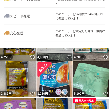
す
このユーザーは高頻度で24時間以内
スピード発送
に発送しています
いいね！
いいね！
1,380
円
2,200
円
2,200
円
このユーザーは設定した発送日数内に
安心発送
発送しています
いいね！
いいね！
4,750
円
4,680
円
4,200
円
いいね！
2,389
円
1,280
円
5,100
円
最大10%対象