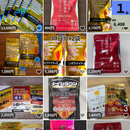
いいね！
いいね！
13,500
円
990
円
3,700
円
いいね！
いいね！
7,598
円
5,180
円
1,190
円
いいね！
いいね！
2,450
円
1,600
円
3,469
円