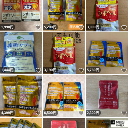
いいね！
いいね！
1,998
円
5,200
円
3,000
円
いいね！
いいね！
1,444
円
3,190
円
5,780
円
いいね！
いいね！
4,399
円
6,500
円
2,300
円