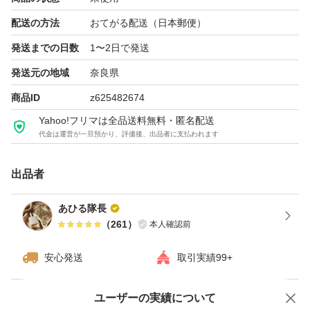
配送の方法
おてがる配送（日本郵便）
発送までの日数
1〜2日で発送
発送元の地域
奈良県
商品ID
z625482674
Yahoo!フリマは全品送料無料・匿名配送
代金は運営が一旦預かり、評価後、出品者に支払われます
出品者
あひる隊長
（
261
）
本人確認前
安心発送
取引実績99+
ユーザーの実績について
価格の相談
商品への質問