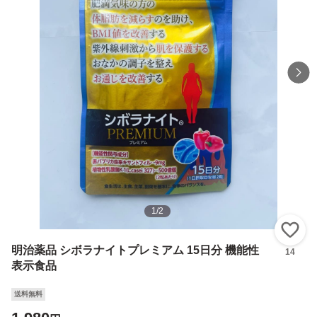
1
/
2
い
明治薬品 シボラナイトプレミアム 15日分 機能性
14
表示食品
送料無料