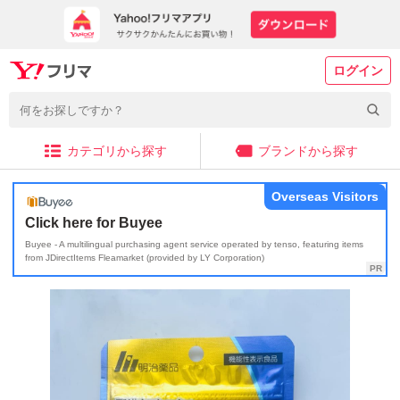
ログイン
カテゴリから探す
ブランドから探す
Overseas Visitors
Click here for Buyee
Buyee - A multilingual purchasing agent service operated by tenso, featuring items
from JDirectItems Fleamarket (provided by LY Corporation)