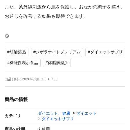
また、紫外線刺激から肌を保護し、おなかの調子を整え、
お通じを改善する効果も期待できます。
【ブランド】明治薬品
【カテゴリ】ダイエットサプリ
#
明治薬品
#
シボラナイトプレミアム
#
ダイエットサプリ
【商品の状態】未使用
【カラー】マルチカラー
#
機能性表示食品
#
体脂肪減少
【内容量】15日分（1日摂取目安量2粒）
出品日時：
2026年6月12日 13:08
【機能性関与成分】赤パプリカ由来キサントフィル9mg、
植物性乳酸菌K-1(L.casei 327)500億個
商品の情報
よろしくお願いいたします。
ダイエット、健康
ダイエット
カテゴリ
ダイエットサプリ
商品の状態
未使用