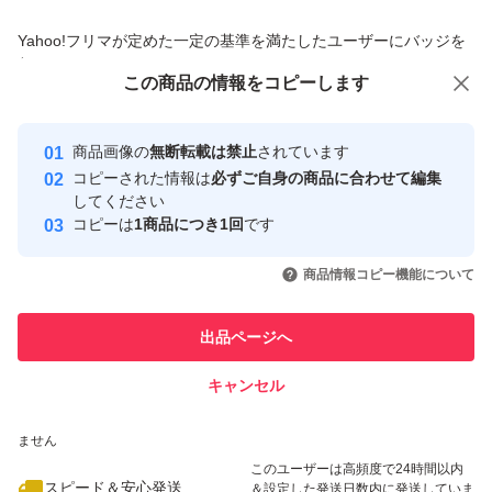
商品への質問からの値下げ交渉、不適切なカテゴリ変更依頼は禁止です
Yahoo!フリマが定めた一定の基準を満たしたユーザーにバッジを
付与しています
この商品をみている人にオススメ
この商品の情報をコピーします
安心取引出品者
最大10%対象
最大10%対象
Yahoo!フリマの基準をクリアした安
安心取引出品者
商品画像の
無断転載は禁止
されています
心・安全なユーザーです
コピーされた情報は
必ずご自身の商品に合わせて編集
取引実績
してください
コピーは
1商品につき1回
です
このユーザーはYahoo!フリマの取
取引実績◯+
いいね！
いいね！
2,800
円
2,650
円
1,780
円
引を完了させた実績があります
商品情報コピー機能について
最大10%対象
最大10%対象
このユーザーは他フリマサービス
他フリマ実績◯+
出品ページへ
での取引実績があります
キャンセル
スピード&安心発送
いいね！
いいね！
2,500
※このバッジは実績に基づく表示であり、発送を保証しているものではあり
円
1,499
円
2,650
円
ません
このユーザーは高頻度で24時間以内
スピード＆安心発送
＆設定した発送日数内に発送していま