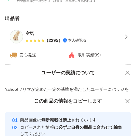
代金は運営が一旦預かり、評価後、出品者に支払われます
・配達日時のご希望がある方も購入後のメッセージでご連
絡ください。
出品者
・日曜日、月曜日は発送をお休みさせて頂く場合がござい
ますが、ご了承下さい。
空気
（
2295
）
本人確認済
・ダンボールは破損しやすい為プラスチック箱を推奨しま
す。※四合瓶はサイズの都合上ダンボールでの発送がメイ
安心発送
取引実績99+
ンとなります。
ユーザーの実績について
価格の相談
商品への質問
------------検索用------------
商品への質問からの値下げ交渉、不適切なカテゴリ変更依頼は禁止です
Yahoo!フリマが定めた一定の基準を満たしたユーザーにバッジを
獺祭、十四代、黒龍、而今、鍋島、勝駒、花邑、花陽浴、
付与しています
新政、飛露喜、田酒、東洋美人、写楽、No6、鳳凰美田、
この商品をみている人にオススメ
この商品の情報をコピーします
安心取引出品者
久保田、作、澤屋まつもと、大吟醸、純米大吟醸、日本
最大10%対象
Yahoo!フリマの基準をクリアした安
安心取引出品者
酒、亜麻猫、陽乃鳥、天蛙、プレミア酒、日本酒、山本、
商品画像の
無断転載は禁止
されています
心・安全なユーザーです
コピーされた情報は
必ずご自身の商品に合わせて編集
冩楽、飛露喜、十四代、磯自慢
取引実績
してください