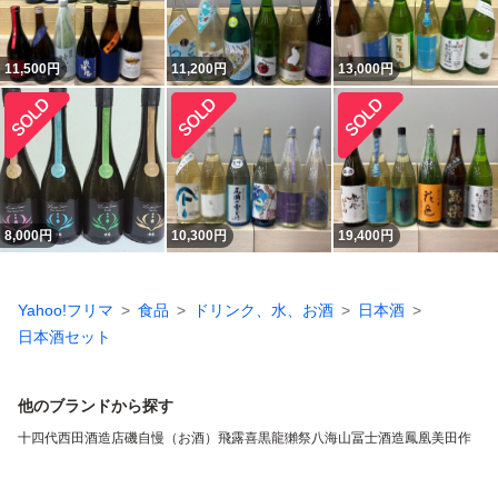
11,500
円
11,200
円
13,000
円
8,000
円
10,300
円
19,400
円
Yahoo!フリマ
食品
ドリンク、水、お酒
日本酒
日本酒セット
他のブランドから探す
十四代
西田酒造店
磯自慢（お酒）
飛露喜
黒龍
獺祭
八海山
冨士酒造
鳳凰美田
作