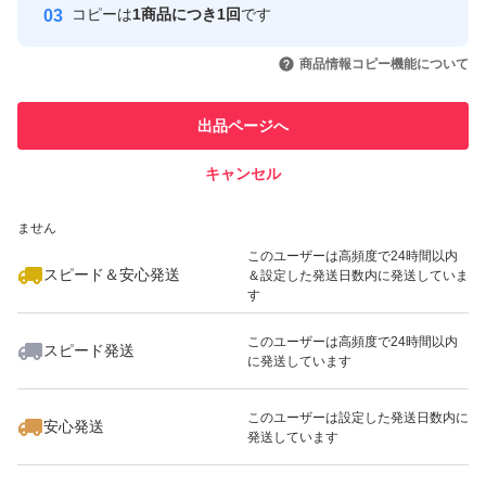
くどき上手、澤屋まつもと、花陽浴、勝駒、九平次、久保
コピーは
1商品につき1回
です
このユーザーはYahoo!フリマの取
取引実績◯+
田、山田錦、白鶴錦、居酒屋
いいね！
いいね！
16,000
円
13,000
円
20,000
円
引を完了させた実績があります
商品情報コピー機能について
最大10%対象
このユーザーは他フリマサービス
他フリマ実績◯+
出品ページへ
での取引実績があります
キャンセル
スピード&安心発送
いいね！
いいね！
15,500
※このバッジは実績に基づく表示であり、発送を保証しているものではあり
円
13,500
円
14,000
円
ません
最大10%対象
このユーザーは高頻度で24時間以内
スピード＆安心発送
＆設定した発送日数内に発送していま
す
このユーザーは高頻度で24時間以内
スピード発送
に発送しています
いいね！
いいね！
17,000
円
14,000
円
20,200
円
このユーザーは設定した発送日数内に
安心発送
発送しています