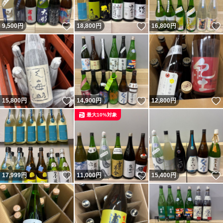
いいね！
いいね！
9,500
円
18,800
円
16,800
円
いいね！
いいね！
15,800
円
14,900
円
12,800
円
最大10%対象
いいね！
いいね！
17,999
円
11,000
円
15,400
円