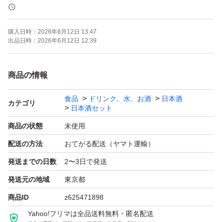
トラブル防止の為、返品、返金はお断りします。
購入日時：
2026年6月12日 13:47
よろしくお願いします！！
出品日時：
2026年6月12日 12:39
【お願い】
商品の情報
食品
ドリンク、水、お酒
日本酒
・Yahoo!フリマの仕様につきクール便での発送は行なっ
カテゴリ
日本酒セット
ておりません。ご了承ください。
商品の状態
未使用
・購入意思のない価格相談はお辞めください。
配送の方法
おてがる配送（ヤマト運輸）
・20歳未満の方には販売しません。
発送までの日数
2〜3日で発送
・段ボールでの発送中に割れてしまう事があったため、お
酒用のP箱で発送しております！
発送元の地域
東京都
・段ボールご希望の際は購入後にメッセージでご連絡くだ
商品ID
z625471898
さい。
Yahoo!フリマは全品送料無料・匿名配送