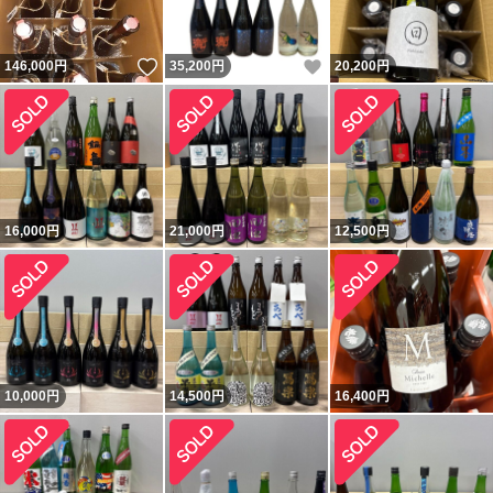
いいね！
いいね！
146,000
円
35,200
円
20,200
円
16,000
円
21,000
円
12,500
円
10,000
円
14,500
円
16,400
円