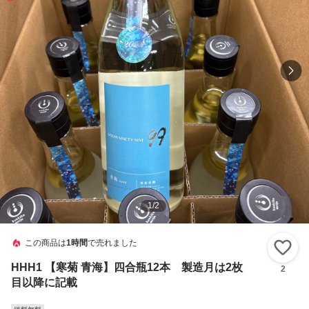
1
/
2
この商品は
1時間
で売れました
い
HHH1 【寒菊 青海】四合瓶12本 製造月は2枚
2
目以降に記載