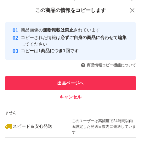
付与しています
この商品をみている人にオススメ
この商品の情報をコピーします
安心取引出品者
最大10%対象
最大10%対象
Yahoo!フリマの基準をクリアした安
安心取引出品者
商品画像の
無断転載は禁止
されています
心・安全なユーザーです
コピーされた情報は
必ずご自身の商品に合わせて編集
取引実績
してください
コピーは
1商品につき1回
です
このユーザーはYahoo!フリマの取
取引実績◯+
いいね！
いいね！
3,800
円
3,800
円
3,750
円
引を完了させた実績があります
商品情報コピー機能について
このユーザーは他フリマサービス
他フリマ実績◯+
出品ページへ
での取引実績があります
キャンセル
スピード&安心発送
いいね！
いいね！
3,750
※このバッジは実績に基づく表示であり、発送を保証しているものではあり
円
4,200
円
3,750
円
ません
このユーザーは高頻度で24時間以内
スピード＆安心発送
＆設定した発送日数内に発送していま
す