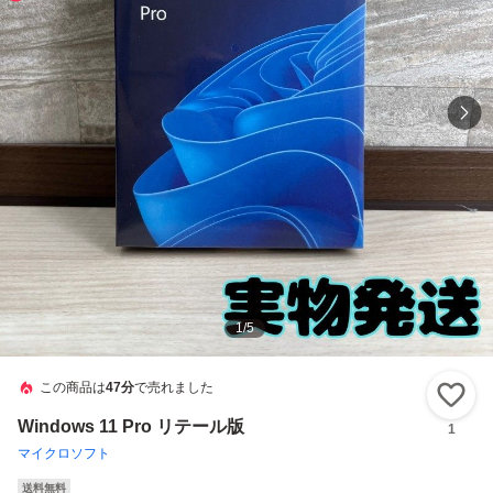
1
/
5
この商品は
47分
で売れました
い
Windows 11 Pro リテール版
1
マイクロソフト
送料無料