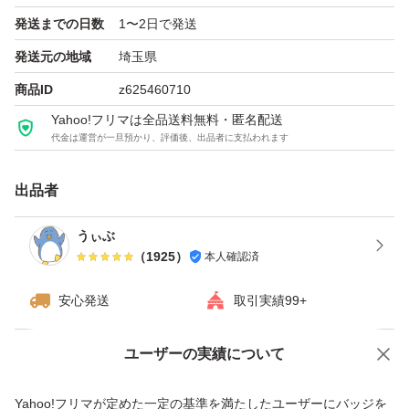
発送までの日数
1〜2日で発送
発送元の地域
埼玉県
商品ID
z625460710
Yahoo!フリマは全品送料無料・匿名配送
代金は運営が一旦預かり、評価後、出品者に支払われます
出品者
うぃぶ
（
1925
）
本人確認済
安心発送
取引実績99+
ユーザーの実績について
価格の相談
商品への質問
商品への質問からの値下げ交渉、不適切なカテゴリ変更依頼は禁止です
Yahoo!フリマが定めた一定の基準を満たしたユーザーにバッジを