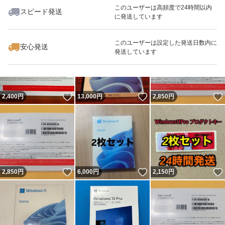
このユーザーは高頻度で24時間以内
スピード発送
に発送しています
いいね！
いいね！
5,000
円
4,200
円
2,950
円
最大10%対象
このユーザーは設定した発送日数内に
安心発送
発送しています
いいね！
いいね！
2,400
円
13,000
円
2,850
円
いいね！
いいね！
2,850
円
6,000
円
2,150
円