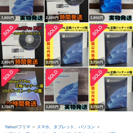
3,800
円
2,400
円
3,900
円
2,400
円
3,700
円
3,750
円
3,700
円
3,800
円
3,750
円
Yahoo!フリマ
スマホ、タブレット、パソコン