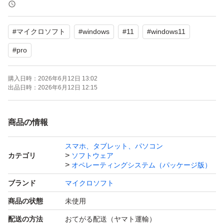
買い切り版なので、追加料金は一切かかりません。
再インストールに対応していますので、機種変更時も安心
#
マイクロソフト
#
windows
#
11
#
windows11
です。
#
pro
インストールから認証完了まで、サポートいたします。
購入日時：
2026年6月12日 13:02
出品日時：
2026年6月12日 12:15
まとめ買いにも対応可能ですので、複数枚お求めの場合は
コメントいただければ幸いです。
商品の情報
スマホ、タブレット、パソコン
カテゴリ
ソフトウェア
オペレーティングシステム（パッケージ版）
ブランド
マイクロソフト
商品の状態
未使用
配送の方法
おてがる配送（ヤマト運輸）