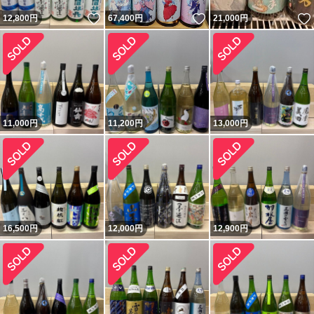
いいね！
いいね！
12,800
円
67,400
円
21,000
円
11,000
円
11,200
円
13,000
円
16,500
円
12,000
円
12,900
円