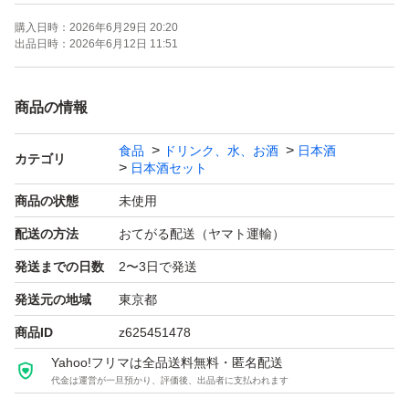
購入日時：
2026年6月29日 20:20
よろしくお願いします！！
出品日時：
2026年6月12日 11:51
【お願い】
商品の情報
・Yahoo!フリマの仕様につきクール便での発送は行なっ
食品
ドリンク、水、お酒
日本酒
ておりません。ご了承ください。
カテゴリ
日本酒セット
・購入意思のない価格相談はお辞めください。
商品の状態
未使用
・20歳未満の方には販売しません。
配送の方法
おてがる配送（ヤマト運輸）
・段ボールでの発送中に割れてしまう事があったため、お
発送までの日数
2〜3日で発送
酒用のP箱で発送しております！
・段ボールご希望の際は購入後にメッセージでご連絡くだ
発送元の地域
東京都
さい。
商品ID
z625451478
・配達日時のご希望がある方も購入後のメッセージでご連
Yahoo!フリマは全品送料無料・匿名配送
代金は運営が一旦預かり、評価後、出品者に支払われます
絡ください。