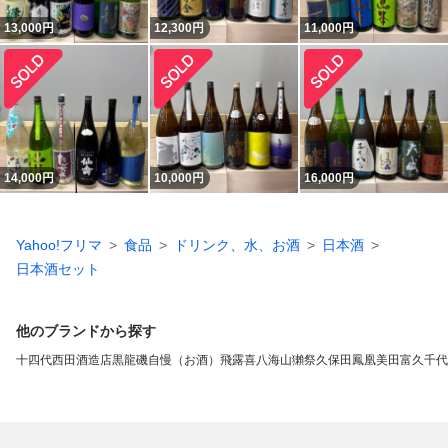
13,000
円
12,300
円
11,000
円
14,000
円
10,000
円
16,000
円
Yahoo!フリマ
食品
ドリンク、水、お酒
日本酒
日本酒セット
他のブランドから探す
十四代
西田酒造店
黒龍
磯自慢（お酒）
飛露喜
八海山
獺祭
久保田
鳳凰美田
富久千代