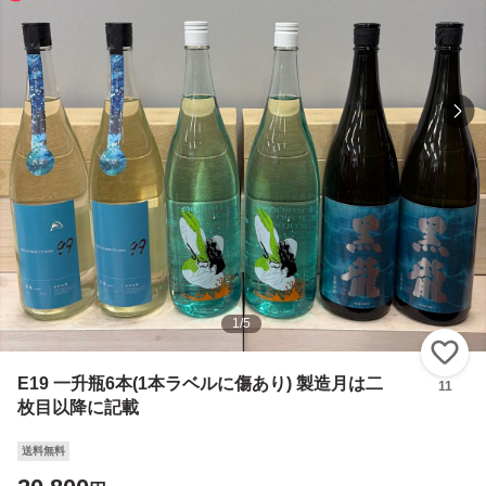
1
/
5
い
E19 一升瓶6本(1本ラベルに傷あり) 製造月は二
11
枚目以降に記載
送料無料