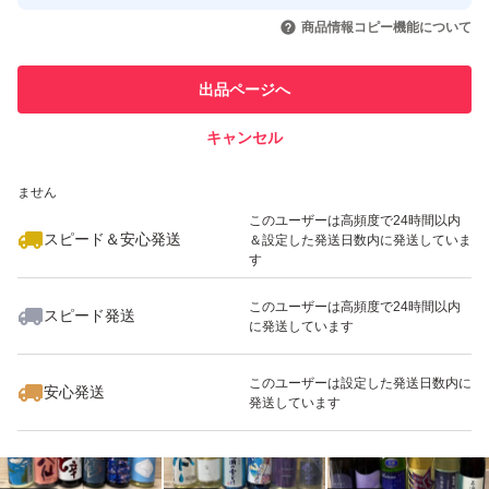
取引実績◯+
いいね！
いいね！
14,500
円
19,600
円
19,800
円
引を完了させた実績があります
商品情報コピー機能について
最大10%対象
最大10%対象
このユーザーは他フリマサービス
他フリマ実績◯+
出品ページへ
での取引実績があります
キャンセル
スピード&安心発送
いいね！
いいね！
15,000
※このバッジは実績に基づく表示であり、発送を保証しているものではあり
円
16,000
円
13,000
円
ません
最大10%対象
このユーザーは高頻度で24時間以内
スピード＆安心発送
＆設定した発送日数内に発送していま
す
このユーザーは高頻度で24時間以内
スピード発送
に発送しています
いいね！
いいね！
13,500
円
19,000
円
15,400
円
このユーザーは設定した発送日数内に
安心発送
発送しています