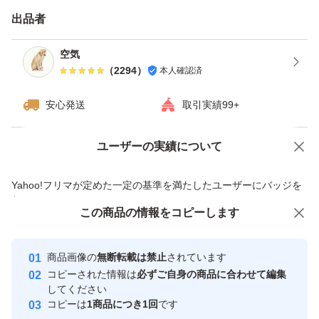
・日曜日、月曜日は発送をお休みさせて頂く場合がござい
出品者
ますが、ご了承下さい。
・ダンボールは破損しやすい為プラスチック箱を推奨しま
空気
（
2294
）
本人確認済
す。※四合瓶はサイズの都合上ダンボールでの発送がメイ
ンとなります。
安心発送
取引実績99+
------------検索用------------
ユーザーの実績について
価格の相談
商品への質問
獺祭、十四代、黒龍、而今、鍋島、勝駒、花邑、花陽浴、
商品への質問からの値下げ交渉、不適切なカテゴリ変更依頼は禁止です
Yahoo!フリマが定めた一定の基準を満たしたユーザーにバッジを
新政、飛露喜、田酒、東洋美人、写楽、No6、鳳凰美田、
付与しています
久保田、作、澤屋まつもと、大吟醸、純米大吟醸、日本
この商品をみている人にオススメ
この商品の情報をコピーします
安心取引出品者
酒、亜麻猫、陽乃鳥、天蛙、プレミア酒、日本酒、山本、
最大10%対象
Yahoo!フリマの基準をクリアした安
安心取引出品者
冩楽、飛露喜、十四代、磯自慢
商品画像の
無断転載は禁止
されています
心・安全なユーザーです
コピーされた情報は
必ずご自身の商品に合わせて編集
くどき上手、澤屋まつもと、花陽浴、勝駒、九平次、久保
取引実績
してください
田、山田錦、白鶴錦、居酒屋
コピーは
1商品につき1回
です
このユーザーはYahoo!フリマの取