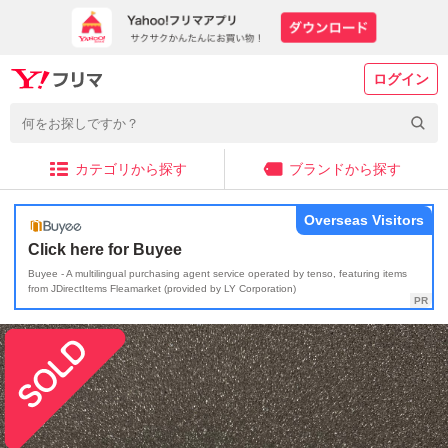
ログイン
カテゴリから探す
ブランドから探す
Overseas Visitors
Click here for Buyee
Buyee - A multilingual purchasing agent service operated by tenso, featuring items
from JDirectItems Fleamarket (provided by LY Corporation)