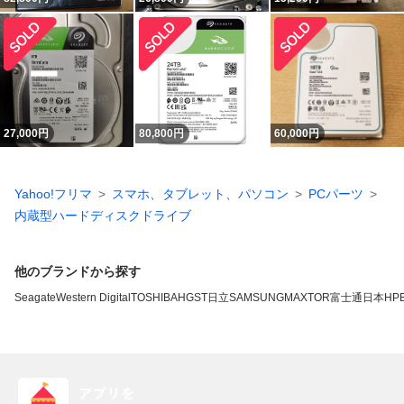
27,000
円
80,800
円
60,000
円
Yahoo!フリマ
スマホ、タブレット、パソコン
PCパーツ
内蔵型ハードディスクドライブ
他のブランドから探す
Seagate
Western Digital
TOSHIBA
HGST
日立
SAMSUNG
MAXTOR
富士通
日本HP