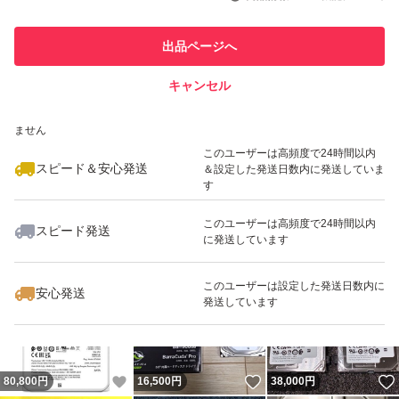
このユーザーは他フリマサービス
他フリマ実績◯+
出品ページへ
での取引実績があります
キャンセル
スピード&安心発送
いいね！
いいね！
69,500
※このバッジは実績に基づく表示であり、発送を保証しているものではあり
円
71,980
円
32,000
円
ません
このユーザーは高頻度で24時間以内
スピード＆安心発送
＆設定した発送日数内に発送していま
す
このユーザーは高頻度で24時間以内
スピード発送
に発送しています
いいね！
いいね！
57,800
円
84,300
円
22,780
円
最大10%対象
このユーザーは設定した発送日数内に
安心発送
発送しています
いいね！
いいね！
80,800
円
16,500
円
38,000
円