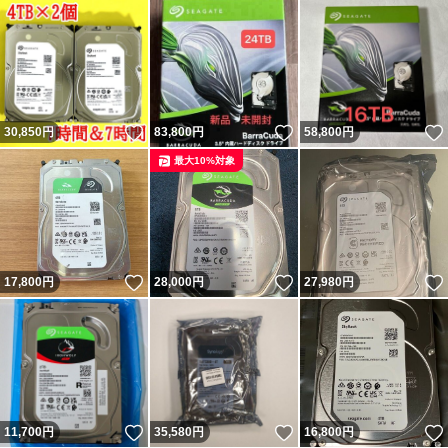
いいね！
いいね！
30,850
円
83,800
円
58,800
円
最大10%対象
いいね！
いいね！
17,800
円
28,000
円
27,980
円
いいね！
いいね！
11,700
円
35,580
円
16,800
円