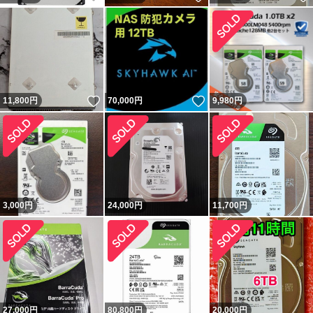
いいね！
いいね！
11,800
円
70,000
円
9,980
円
3,000
円
24,000
円
11,700
円
27,000
円
80,800
円
20,000
円