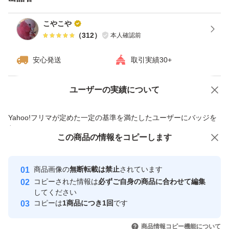
こやこや
（
312
）
本人確認前
安心発送
取引実績30+
ユーザーの実績について
価格の相談
商品への質問
商品への質問からの値下げ交渉、不適切なカテゴリ変更依頼は禁止です
Yahoo!フリマが定めた一定の基準を満たしたユーザーにバッジを
付与しています
この商品をみている人にオススメ
この商品の情報をコピーします
安心取引出品者
Yahoo!フリマの基準をクリアした安
安心取引出品者
商品画像の
無断転載は禁止
されています
心・安全なユーザーです
コピーされた情報は
必ずご自身の商品に合わせて編集
取引実績
してください
コピーは
1商品につき1回
です
このユーザーはYahoo!フリマの取
取引実績◯+
いいね！
いいね！
13,600
円
18,500
円
10,000
円
引を完了させた実績があります
商品情報コピー機能について