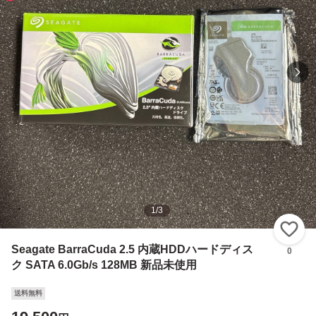
1
/
3
い
Seagate BarraCuda 2.5 内蔵HDDハードディス
0
ク SATA 6.0Gb/s 128MB 新品未使用
送料無料