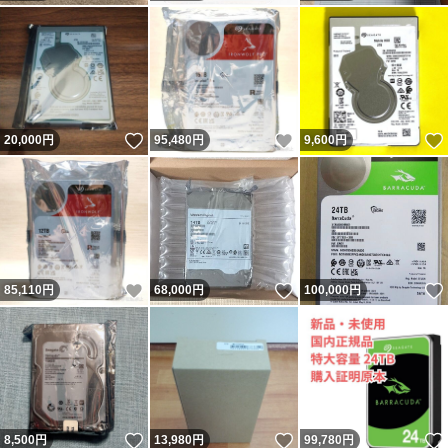
いいね！
いいね！
20,000
円
95,480
円
9,600
円
いいね！
いいね！
85,110
円
68,000
円
100,000
円
いいね！
いいね！
8,500
円
13,980
円
99,780
円