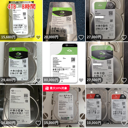
いいね！
いいね！
15,680
円
20,000
円
27,000
円
いいね！
いいね！
29,400
円
80,000
円
27,500
円
最大10%対象
いいね！
いいね！
16,800
円
15,000
円
10,000
円