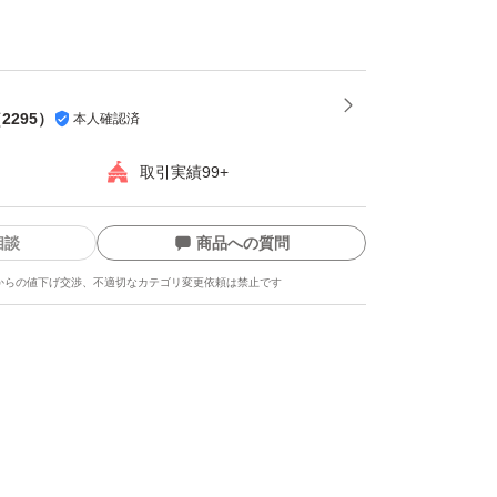
は発送をお休みさせて頂く場合がございます
。
損しやすい為プラスチック箱を推奨します。※
（
2295
）
本人確認済
都合上ダンボールでの発送がメインとなりま
取引実績99+
相談
商品への質問
-----
からの値下げ交渉、不適切なカテゴリ変更依頼は禁止です
龍、而今、鍋島、勝駒、花邑、花陽浴、新政、
美人、写楽、No6、鳳凰美田、久保田、作、
吟醸、純米大吟醸、日本酒、亜麻猫、陽乃鳥、
、日本酒、山本、冩楽、飛露喜、十四代、磯自
まつもと、花陽浴、勝駒、九平次、久保田、山