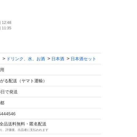
、返品、返金はお断りします。
12:48
11:35
ます！！
ドリンク、水、お酒
日本酒
日本酒セット
マの仕様につきクール便での発送は行なっておりま
さい。
用
価格相談はお辞めください。
がる配送（ヤマト運輸）
は販売しません。
3日で発送
送中に割れてしまう事があったため、お酒用の
都
ます！
5444546
の際は購入後にメッセージでご連絡ください。
マは全品送料無料・匿名配送
望がある方も購入後のメッセージでご連絡くだ
り、評価後、出品者に支払われます