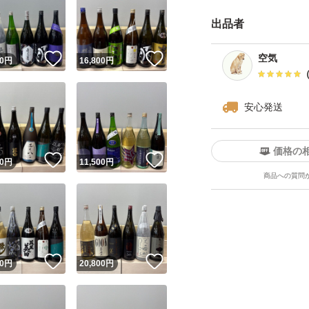
さい。
出品者
・日曜日、月曜日
が、ご了承下さい
！
いいね！
いいね！
空気
0
円
16,800
円
・ダンボールは破
四合瓶はサイズの
安心発送
す。
価格の
------------検索用-------
！
いいね！
いいね！
0
円
11,500
円
商品への質問
獺祭、十四代、黒
飛露喜、田酒、東洋
澤屋まつもと、大
天蛙、プレミア酒
！
いいね！
いいね！
0
円
20,800
円
慢
くどき上手、澤屋