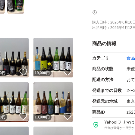
トラブル防止の為
購入日時：
2026年6月16日 
出品日時：
2026年6月12日 
よろしくお願いし
商品の情報
【お願い】
カテゴリ
食品
・Yahoo!フリ
せん。ご了承くだ
商品の状態
未使
！
いいね！
いいね！
0
円
19,000
円
・購入意思のない
配送の方法
おて
・20歳未満の方に
発送までの日数
2〜
・段ボールでの発
発送元の地域
東京
P箱で発送しており
商品ID
z62
！
いいね！
いいね！
・段ボールご希望
0
円
13,800
円
Yahoo!フリ
・配達日時のご希
代金は運営が一旦預か