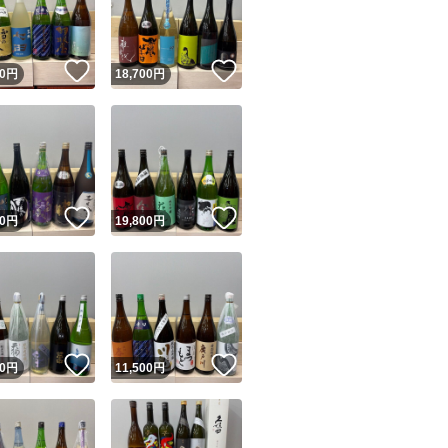
商品情報コピー機
リマ実績◯+
このユーザーは他フリマサービスでの取引実績があります
！
いいね！
いいね！
0
円
18,700
円
出品ページへ
&安心発送
キャンセル
ジは実績に基づく表示であり、発送を保証しているものではありません
このユーザーは高頻度で24時間以内＆設定した発送日数内に
ード＆安心発送
ます
！
いいね！
いいね！
0
円
19,800
円
ード発送
このユーザーは高頻度で24時間以内に発送しています
発送
このユーザーは設定した発送日数内に発送しています
！
いいね！
いいね！
0
円
11,500
円