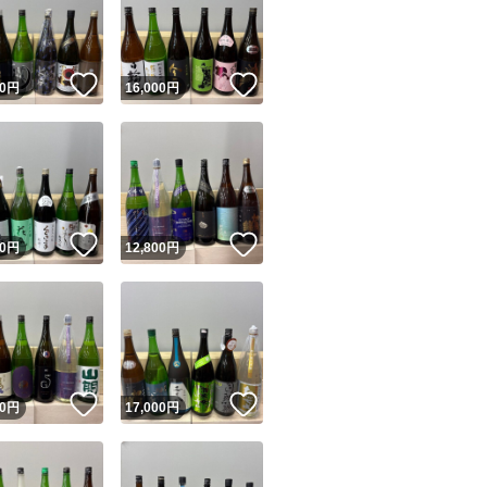
田錦、白鶴錦、居
！
いいね！
いいね！
0
円
16,000
円
ユーザーの実績について
！
いいね！
いいね！
0
円
12,800
円
o!フリマが定めた一定の基準を満たしたユーザーにバッジを付与しています
出品者
この商品の情報をコピーします
取引出品者
Yahoo!フリマの基準をクリアした安心・安全なユーザーです
！
いいね！
いいね！
商品画像の
無断転載は禁止
されています
0
円
17,000
円
コピーされた情報は
必ずご自身の商品に合わせて編集
してください
コピーは
1商品につき1回
です
実績◯+
このユーザーはYahoo!フリマの取引を完了させた実績があり