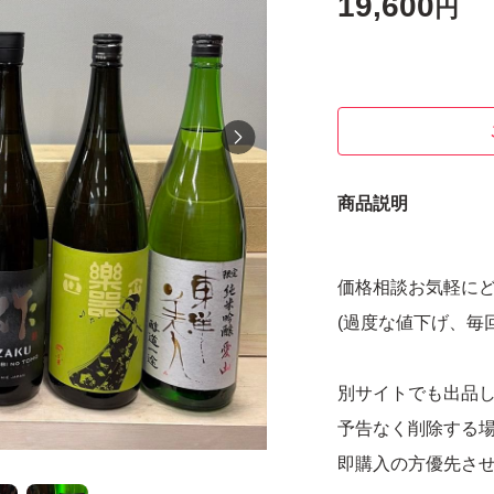
19,600
円
商品説明
価格相談お気軽に
(過度な値下げ、毎
別サイトでも出品
予告なく削除する
即購入の方優先さ