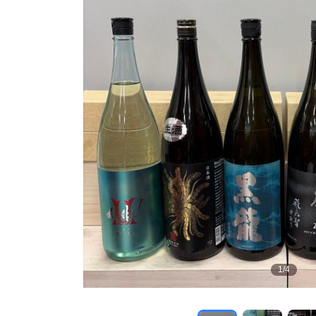
1
/
4