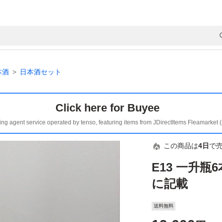
本酒
日本酒セット
Click here for Buyee
ing agent service operated by tenso, featuring items from JDirectItems Fleamarket 
この商品は
4日
で
E13 一升
に記載
送料無料