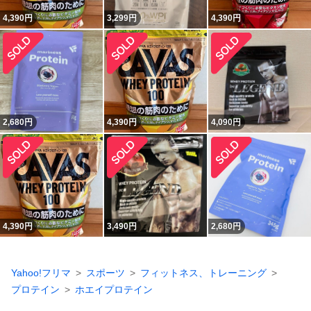
4,390
円
3,299
円
4,390
円
2,680
円
4,390
円
4,090
円
4,390
円
3,490
円
2,680
円
Yahoo!フリマ
スポーツ
フィットネス、トレーニング
プロテイン
ホエイプロテイン