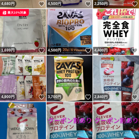
いいね！
いいね！
4,680
円
4,500
円
2,250
円
最大10%対象
いいね！
いいね！
1,699
円
4,500
円
4,400
円
いいね！
いいね！
4,900
円
3,700
円
2,840
円