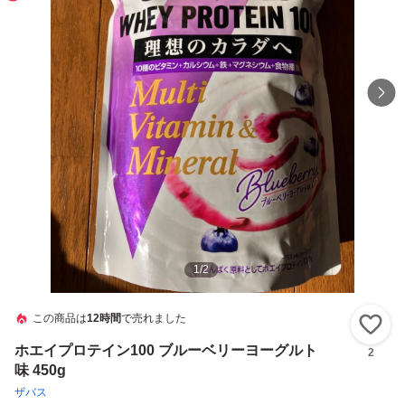
1
/
2
この商品は
12時間
で売れました
い
ホエイプロテイン100 ブルーベリーヨーグルト
2
味 450g
ザバス