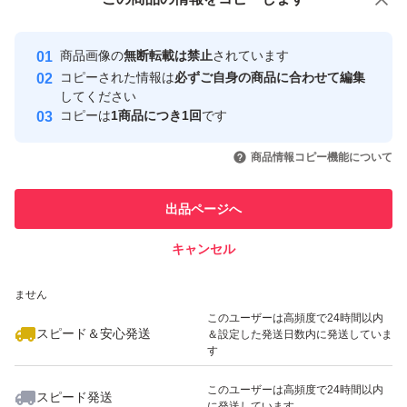
安心取引出品者
最大10%対象
最大10%対象
Yahoo!フリマの基準をクリアした安
安心取引出品者
商品画像の
無断転載は禁止
されています
心・安全なユーザーです
コピーされた情報は
必ずご自身の商品に合わせて編集
取引実績
してください
コピーは
1商品につき1回
です
このユーザーはYahoo!フリマの取
取引実績◯+
いいね！
いいね！
2,750
円
2,490
円
3,680
円
引を完了させた実績があります
商品情報コピー機能について
最大10%対象
このユーザーは他フリマサービス
他フリマ実績◯+
出品ページへ
での取引実績があります
キャンセル
スピード&安心発送
いいね！
いいね！
2,960
※このバッジは実績に基づく表示であり、発送を保証しているものではあり
円
2,780
円
3,600
円
ません
最大10%対象
このユーザーは高頻度で24時間以内
スピード＆安心発送
＆設定した発送日数内に発送していま
す
このユーザーは高頻度で24時間以内
スピード発送
に発送しています