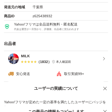
発送元の地域
千葉県
商品ID
z625438932
Yahoo!フリマは全品送料無料・匿名配送
代金は運営が一旦預かり、評価後、出品者に支払われます
出品者
MILK
（
1832
）
本人確認前
安心発送
取引実績99+
ユーザーの実績について
価格の相談
商品への質問
商品への質問からの値下げ交渉、不適切なカテゴリ変更依頼は禁止です
Yahoo!フリマが定めた一定の基準を満たしたユーザーにバッジを
付与しています
この商品をみている人にオススメ
この商品の情報をコピーします