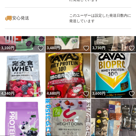
いいね！
いいね！
5,450
円
3,480
円
2,550
円
最大10%対象
このユーザーは設定した発送日数内に
安心発送
発送しています
いいね！
いいね！
3,100
円
3,480
円
3,730
円
いいね！
いいね！
4,340
円
4,680
円
3,600
円