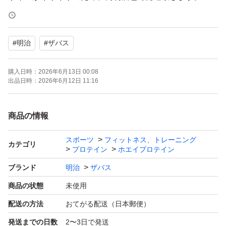
検索用
#
明治
#
ザバス
プロテイン
ザバス
購入日時：
2026年6月13日 00:08
マイプロ
出品日時：
2026年6月12日 11:16
美容
ダイエット
商品の情報
筋トレ
スポーツ
フィットネス、トレーニング
宅トレ
カテゴリ
プロテイン
ホエイプロテイン
筋肉
ブランド
明治
ザバス
商品の状態
未使用
配送の方法
おてがる配送（日本郵便）
発送までの日数
2〜3日で発送