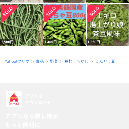
1,580
円
1,400
円
1,250
円
Yahoo!フリマ
食品
野菜
豆類、もやし
えんどう豆