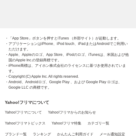
・「App Store」ボタンを押すとiTunes （外部サイト）が起動します。
・アプリケーションはiPhone、iPod touch、iPadまたはAndroidでご利用い
ただけます。
・Apple、Appleのロゴ、App Store、iPodのロゴ、iTunesは、米国および他
国のApple Inc.の登録商標です。
・iPhone商標は、アイホン株式会社のライセンスに基づき使用されていま
す。
・Copyright (C) Apple Inc. All rights reserved.
・Android、Androidロゴ、Google Play 、および Google Play ロゴは、
Google LLC の商標です。
Yahoo!フリマについて
Yahoo!フリマについて
Yahoo!フリマからのお知らせ
Yahoo!フリマトピックス
Yahoo!フリマ特集
カテゴリ一覧
ブランド一覧
ランキング
かんたんご利用ガイド
メール通知設定