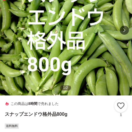
1
/
2
この商品は
8時間
で売れました
い
スナップエンドウ格外品800g
1
送料無料