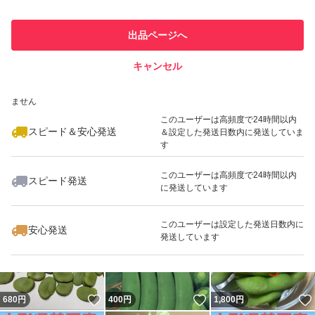
最大10%対象
このユーザーは他フリマサービス
他フリマ実績◯+
出品ページへ
での取引実績があります
キャンセル
スピード&安心発送
いいね！
いいね！
549
※このバッジは実績に基づく表示であり、発送を保証しているものではあり
円
880
円
1,400
円
ません
最大10%対象
このユーザーは高頻度で24時間以内
スピード＆安心発送
＆設定した発送日数内に発送していま
す
このユーザーは高頻度で24時間以内
スピード発送
に発送しています
いいね！
いいね！
820
円
830
円
980
円
最大10%対象
このユーザーは設定した発送日数内に
安心発送
発送しています
いいね！
いいね！
680
円
400
円
1,800
円