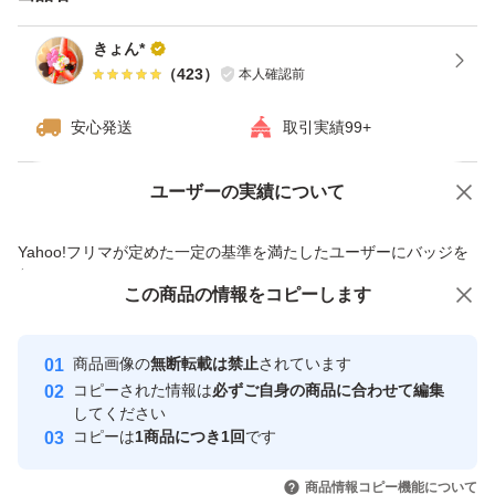
きょん*
（
423
）
本人確認前
安心発送
取引実績99+
ユーザーの実績について
価格の相談
商品への質問
商品への質問からの値下げ交渉、不適切なカテゴリ変更依頼は禁止です
Yahoo!フリマが定めた一定の基準を満たしたユーザーにバッジを
付与しています
この商品をみている人にオススメ
この商品の情報をコピーします
安心取引出品者
最大10%対象
最大10%対象
Yahoo!フリマの基準をクリアした安
安心取引出品者
商品画像の
無断転載は禁止
されています
心・安全なユーザーです
コピーされた情報は
必ずご自身の商品に合わせて編集
取引実績
してください
コピーは
1商品につき1回
です
このユーザーはYahoo!フリマの取
取引実績◯+
いいね！
いいね！
1,400
円
549
円
1,400
円
引を完了させた実績があります
商品情報コピー機能について