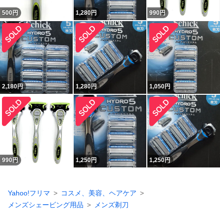
500
円
1,280
円
990
円
2,180
円
1,280
円
1,050
円
990
円
1,250
円
1,250
円
Yahoo!フリマ
コスメ、美容、ヘアケア
メンズシェービング用品
メンズ剃刀