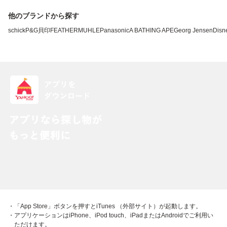
他のブランドから探す
schick
P&G
貝印
FEATHER
MUHLE
Panasonic
A BATHING APE
Georg Jensen
Disn
・「App Store」ボタンを押すとiTunes （外部サイト）が起動します。
・アプリケーションはiPhone、iPod touch、iPadまたはAndroidでご利用い
ただけます。