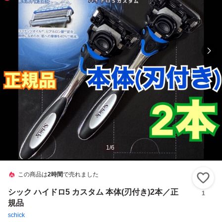
1
/
6
この商品は
2時間
で売れました
い
シック ハイドロ5 カスタム 本体(刃付き)2本／正
1
規品
schick