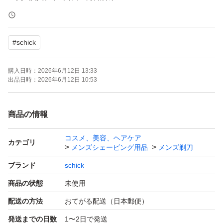
☆刃の総数は『2』です
#
schick
写真5.6枚目、パッケージサンプルです
同品をバラして販売しております
購入日時：
2026年6月12日 13:33
写真4枚目のように、保護キャップ付きです
出品日時：
2026年6月12日 10:53
ハイドロシリーズの、お肌に優しい
商品の情報
ちょっと高級版という感じですかね！
コスメ、美容、ヘアケア
カテゴリ
メンズシェービング用品
メンズ剃刀
洗練されたデザイン性ながらも、
ブランド
schick
シックシリーズは全て互換性がありますので
商品の状態
未使用
他のシックシリーズにも替刃は適用できます。
配送の方法
おてがる配送（日本郵便）
発送までの日数
1〜2日で発送
この本体、デザインもカッコよいですし