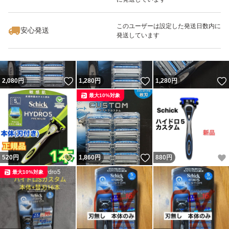
いいね！
いいね！
1,380
円
1,050
円
1,050
円
#カスタム
最大10%対象
最大10%対象
最大10%対象
このユーザーは設定した発送日数内に
#ハイドレート
安心発送
発送しています
#ジェルプール
#衝撃吸収
#カミソリ
いいね！
いいね！
2,080
円
1,280
円
1,280
円
#髭剃り
最大10%対象
#ヒゲ
#ホルダー
#シェービング
いいね！
いいね！
520
円
1,860
円
880
円
#5枚刃
最大10%対象
#キャンプ
#旅行