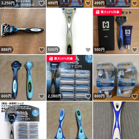
いいね！
いいね！
3,250
円
499
円
499
円
最大10%対象
いいね！
いいね！
888
円
500
円
500
円
最大10%対象
いいね！
いいね！
600
円
2,180
円
800
円