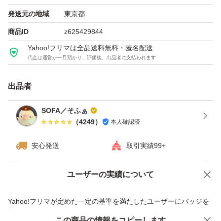
『衝撃吸収機能』も搭載されております。
発送元の地域
東京都
ロックボタンで衝撃吸収機能は解除できますので
商品ID
z625429844
お好きな使い方で！
Yahoo!フリマは全品送料無料・匿名配送
代金は運営が一旦預かり、評価後、出品者に支払われます
ヒアルロン酸やアロエ、ココナッツオイル等配合
出品者
ゾーリゾーリと剃りまくって下さい！
SOFA／そふぁ
（
4249
）
本人確認済
ヾ(⌒(_*・ω・)_ 毛を刈られた羊のように！
安心発送
取引実績99+
■お値下げ致しかねます
ユーザーの実績について
価格の相談
商品への質問
☆梱包、配送に関しまして
商品への質問からの値下げ交渉、不適切なカテゴリ変更依頼は禁止です
Yahoo!フリマが定めた一定の基準を満たしたユーザーにバッジを
売値を抑える為、下記簡易梱包です。
付与しています
刃付き本体2本をまるっと緩衝材で包み
この商品をみている人にオススメ
この商品の情報をコピーします