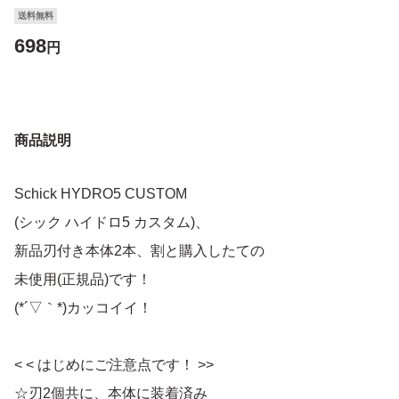
送料無料
698
円
商品説明
Schick HYDRO5 CUSTOM
(シック ハイドロ5 カスタム)、
新品刃付き本体2本、割と購入したての
未使用(正規品)です！
(*´▽｀*)カッコイイ！
< < はじめにご注意点です！ >>
☆刃2個共に、本体に装着済み