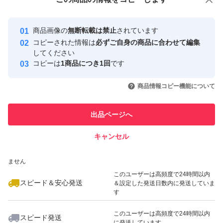
安心取引出品者
→PE袋にて密閉し
最大10%対象
最大10%対象
最大10%対象
Yahoo!フリマの基準をクリアした安
安心取引出品者
→硬めの袋に入れ発送致します
商品画像の
無断転載は禁止
されています
心・安全なユーザーです
コピーされた情報は
必ずご自身の商品に合わせて編集
ご了承の上ご検討下さいませ！
取引実績
してください
コピーは
1商品につき1回
です
このユーザーはYahoo!フリマの取
緩衝材、PE袋、封筒、
取引実績◯+
いいね！
いいね！
880
円
550
円
1,250
円
引を完了させた実績があります
商品情報コピー機能について
こちらも全て未使用の新品でお包みします
最大10%対象
このユーザーは他フリマサービス
他フリマ実績◯+
出品ページへ
での取引実績があります
金土日祝日にご購入された場合、
キャンセル
スピード&安心発送
翌郵便局営業日以降の発送となります
いいね！
いいね！
798
※このバッジは実績に基づく表示であり、発送を保証しているものではあり
円
498
円
1,380
円
ません
最大10%対象
最大10%対象
最大10%対象
#コストコ
このユーザーは高頻度で24時間以内
スピード＆安心発送
＆設定した発送日数内に発送していま
#Costco
す
#シック
このユーザーは高頻度で24時間以内
スピード発送
#ハイドロ
に発送しています