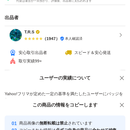
代金は運営が一旦預かり、評価後、出品者に支払われます
どうぞ、宜しくお願い致します
出品者
m(_ _)m
T.R.S
（
1947
）
本人確認済
※ゆうパケットポストで
発送させて下さいませ〜♪
安心取引出品者
スピード＆安心発送
取引実績99+
厚みを整えて、発送致しますね
ユーザーの実績について
価格の相談
商品への質問
厚みがありますので、プチプチ発送が出来ませんでした。
商品への質問からの値下げ交渉、不適切なカテゴリ変更依頼は禁止です
Yahoo!フリマが定めた一定の基準を満たしたユーザーにバッジを
二重包装にしまして、防水袋で発送させて頂きますね。
付与しています
この商品をみている人にオススメ
この商品の情報をコピーします
安心取引出品者
ご理解頂ける方、
最大10%対象
最大10%対象
Yahoo!フリマの基準をクリアした安
安心取引出品者
商品画像の
無断転載は禁止
されています
ご購入宜しくお願い致します！
心・安全なユーザーです