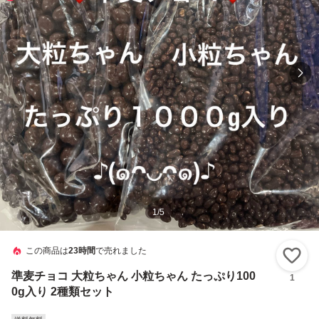
1
/
5
この商品は
23時間
で売れました
い
準麦チョコ 大粒ちゃん 小粒ちゃん たっぷり100
1
0g入り 2種類セット