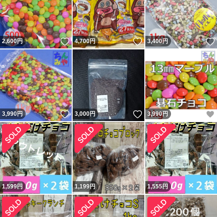
いいね！
いいね！
2,600
円
4,700
円
3,400
円
いいね！
いいね！
3,990
円
3,000
円
3,990
円
1,599
円
1,199
円
1,555
円