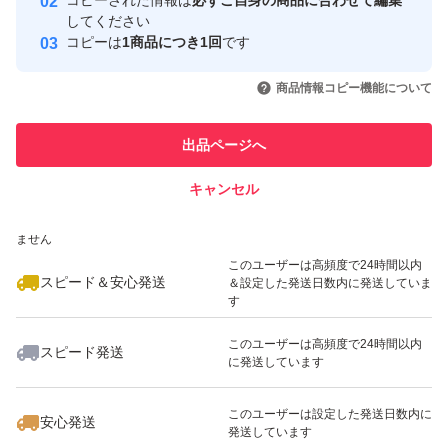
コピーされた情報は
必ずご自身の商品に合わせて編集
取引実績
してください
コピーは
1商品につき1回
です
このユーザーはYahoo!フリマの取
取引実績◯+
いいね！
いいね！
1,699
円
1,699
円
1,599
円
引を完了させた実績があります
商品情報コピー機能について
最大10%対象
最大10%対象
最大10%対象
このユーザーは他フリマサービス
他フリマ実績◯+
出品ページへ
での取引実績があります
キャンセル
スピード&安心発送
いいね！
いいね！
1,599
※このバッジは実績に基づく表示であり、発送を保証しているものではあり
円
1,599
円
1,199
円
ません
最大10%対象
最大10%対象
最大10%対象
このユーザーは高頻度で24時間以内
スピード＆安心発送
＆設定した発送日数内に発送していま
す
このユーザーは高頻度で24時間以内
スピード発送
に発送しています
いいね！
いいね！
1,699
円
1,599
円
1,299
円
最大10%対象
最大10%対象
このユーザーは設定した発送日数内に
安心発送
発送しています