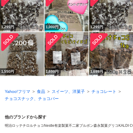
1,299
円
1,000
円
1,299
円
1,550
円
1,699
円
1,699
円
Yahoo!フリマ
食品
スイーツ、洋菓子
チョコレート
チョコスナック、チョコバー
他のブランドから探す
明治
ロッテ
チロルチョコ
Nestle
有楽製菓
不二家
ブルボン
森永製菓
グリコ
KALDI 