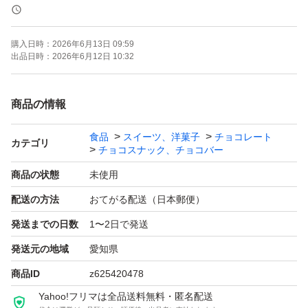
ます〜
♪()♪
購入日時：
2026年6月13日 09:59
出品日時：
2026年6月12日 10:32
あんまり、美味しそうなので、
沢山、買ってしまいました
商品の情報
食品
スイーツ、洋菓子
チョコレート
形が、ふたごちゃん、
カテゴリ
チョコスナック、チョコバー
なんですよぉ〜(o^^o)
商品の状態
未使用
配送の方法
おてがる配送（日本郵便）
食欲ない時も、牛乳かけて食べたら
発送までの日数
1〜2日で発送
とっても美味しいのよぉ〜
発送元の地域
愛知県
宜しかったら、
商品ID
z625420478
ご賞味下さいませ〜
Yahoo!フリマは全品送料無料・匿名配送