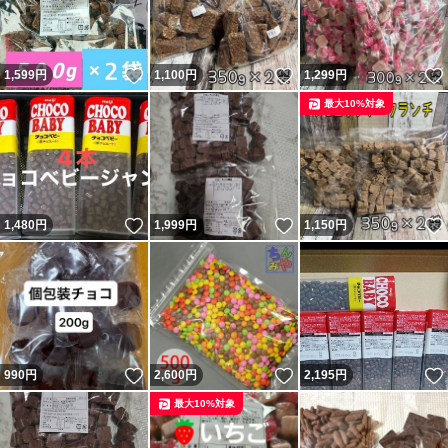
いいね！
いいね！
1,599
円
1,100
円
1,299
円
最大10%対象
いいね！
いいね！
1,480
円
1,999
円
1,150
円
いいね！
いいね！
990
円
2,600
円
2,195
円
最大10%対象