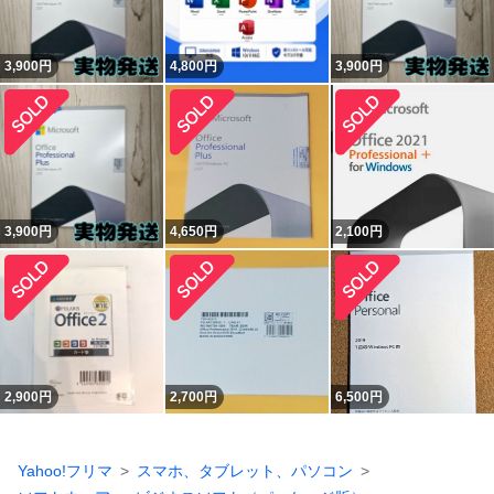
3,900
円
4,800
円
3,900
円
3,900
円
4,650
円
2,100
円
2,900
円
2,700
円
6,500
円
Yahoo!フリマ
スマホ、タブレット、パソコン