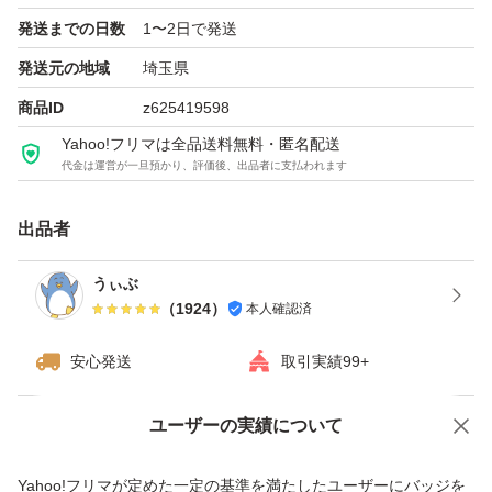
発送までの日数
1〜2日で発送
まとめ買いにも対応可能ですので、複数枚お求めの場合は
発送元の地域
埼玉県
コメントいただければ幸いです。
商品ID
z625419598
Yahoo!フリマは全品送料無料・匿名配送
代金は運営が一旦預かり、評価後、出品者に支払われます
出品者
うぃぶ
（
1924
）
本人確認済
安心発送
取引実績99+
ユーザーの実績について
価格の相談
商品への質問
商品への質問からの値下げ交渉、不適切なカテゴリ変更依頼は禁止です
Yahoo!フリマが定めた一定の基準を満たしたユーザーにバッジを