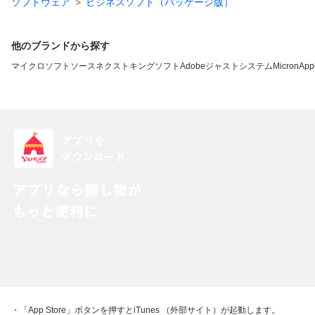
ソフトウェア
ビジネスソフト（パッケージ版）
他のブランドから探す
マイクロソフト
ソースネクスト
キングソフト
Adobe
ジャストシステム
Micron
App
・「App Store」ボタンを押すとiTunes （外部サイト）が起動します。