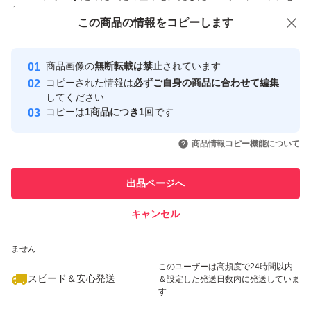
付与しています
この商品をみている人にオススメ
この商品の情報をコピーします
安心取引出品者
最大10%対象
最大10%対象
Yahoo!フリマの基準をクリアした安
安心取引出品者
商品画像の
無断転載は禁止
されています
心・安全なユーザーです
コピーされた情報は
必ずご自身の商品に合わせて編集
取引実績
してください
コピーは
1商品につき1回
です
このユーザーはYahoo!フリマの取
取引実績◯+
いいね！
いいね！
3,800
円
3,900
円
3,800
円
引を完了させた実績があります
商品情報コピー機能について
最大10%対象
このユーザーは他フリマサービス
他フリマ実績◯+
出品ページへ
での取引実績があります
キャンセル
スピード&安心発送
いいね！
いいね！
3,900
※このバッジは実績に基づく表示であり、発送を保証しているものではあり
円
4,800
円
4,200
円
ません
最大10%対象
このユーザーは高頻度で24時間以内
スピード＆安心発送
＆設定した発送日数内に発送していま
す