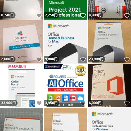
いいね！
いいね！
8,740
円
2,250
円
4,999
円
いいね！
いいね！
2,600
円
9,800
円
23,800
円
いいね！
いいね！
33,900
円
3,950
円
6,000
円