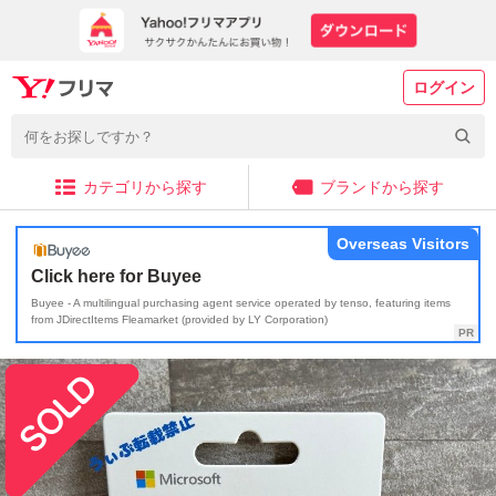
ログイン
カテゴリから探す
ブランドから探す
Overseas Visitors
Click here for Buyee
Buyee - A multilingual purchasing agent service operated by tenso, featuring items
from JDirectItems Fleamarket (provided by LY Corporation)