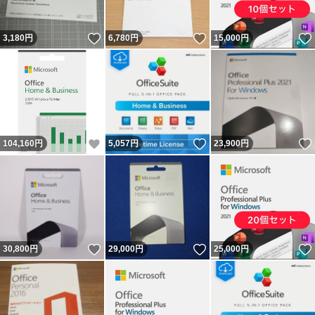
いいね！
いいね！
3,180
円
6,780
円
15,000
円
いいね！
いいね！
104,160
円
5,057
円
23,900
円
いいね！
いいね！
30,800
円
29,000
円
25,000
円