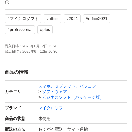
です。
#
マイクロソフト
#
office
#
2021
#
office2021
含まれるアプリ：
Word
#
professional
#
plus
Excel
購入日時：
2026年6月12日 13:20
PowerPoint
出品日時：
2026年6月12日 10:30
Outlook
Access
商品の情報
OneNote
Publisher
スマホ、タブレット、パソコン
カテゴリ
ソフトウェア
ビジネスソフト（パッケージ版）
対応OS：Windows 10, Windows 11
ブランド
マイクロソフト
商品の状態
未使用
インストールから認証完了まで、サポートいたします。
配送の方法
おてがる配送（ヤマト運輸）