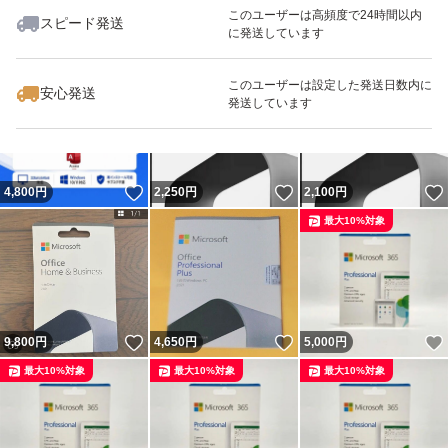
このユーザーは高頻度で24時間以内
スピード発送
に発送しています
いいね！
いいね！
4,800
円
4,650
円
2,200
円
このユーザーは設定した発送日数内に
安心発送
発送しています
いいね！
いいね！
4,800
円
2,250
円
2,100
円
最大10%対象
いいね！
いいね！
9,800
円
4,650
円
5,000
円
最大10%対象
最大10%対象
最大10%対象