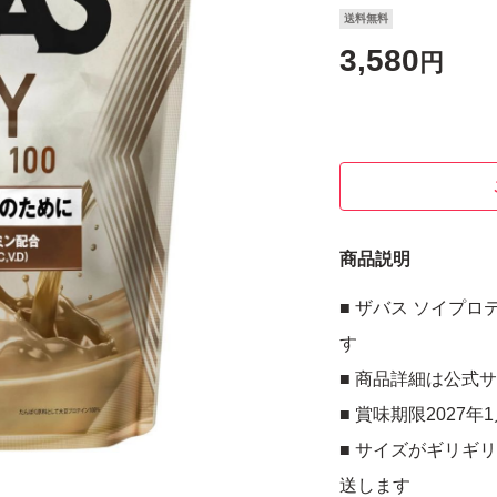
送料無料
3,580
円
商品説明
■ ザバス ソイプロテ
す
■ 商品詳細は公式
■ 賞味期限2027
■ サイズがギリギ
送します