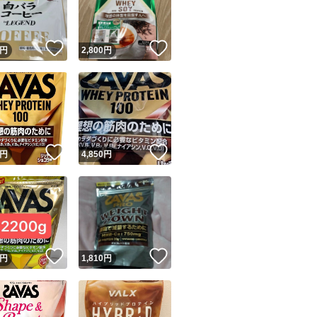
商品情報コピー機
リマ実績◯+
このユーザーは他フリマサービスでの取引実績があります
！
いいね！
いいね！
円
2,800
円
出品ページへ
&安心発送
キャンセル
ジは実績に基づく表示であり、発送を保証しているものではありません
このユーザーは高頻度で24時間以内＆設定した発送日数内に
ード＆安心発送
ます
！
いいね！
いいね！
円
4,850
円
ード発送
このユーザーは高頻度で24時間以内に発送しています
発送
このユーザーは設定した発送日数内に発送しています
！
いいね！
いいね！
円
1,810
円