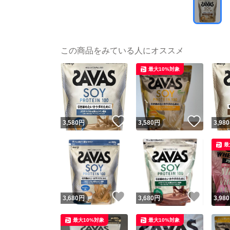
この商品をみている人にオススメ
最大10%対象
いいね！
いいね
3,580
円
3,580
円
3,980
最
いいね！
いいね
3,680
円
3,680
円
3,980
最大10%対象
最大10%対象