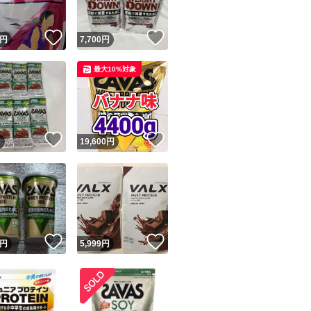
！
いいね！
いいね！
円
7,700
円
最大10%対象
！
いいね！
いいね！
円
19,600
円
！
いいね！
いいね！
円
5,999
円