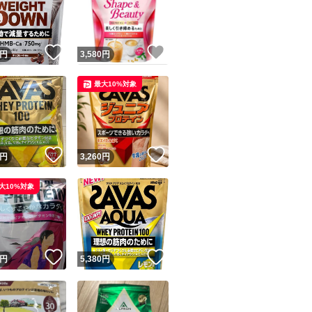
！
いいね！
いいね！
円
3,580
円
最大10%対象
ユーザーの実績について
！
いいね！
いいね！
円
3,260
円
o!フリマが定めた一定の基準を満たしたユーザーにバッジを付与しています
大10%対象
出品者
この商品の情報をコピーします
取引出品者
Yahoo!フリマの基準をクリアした安心・安全なユーザーです
！
いいね！
いいね！
商品画像の
無断転載は禁止
されています
円
5,380
円
コピーされた情報は
必ずご自身の商品に合わせて編集
してください
コピーは
1商品につき1回
です
実績◯+
このユーザーはYahoo!フリマの取引を完了させた実績があり