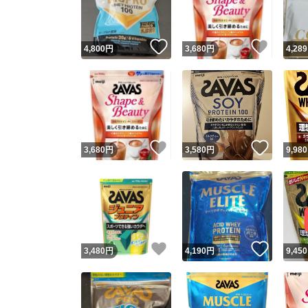
他フ
いいね！
いいね
4,800
円
3,680
円
4,289
スピード
※このバッ
スピ
いいね！
いいね
3,680
円
3,580
円
9,980
スピ
安心
いいね！
いいね
3,480
円
4,190
円
9,450