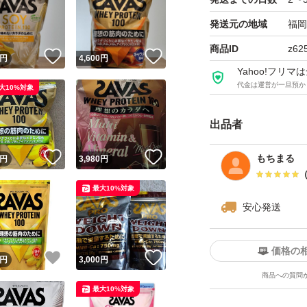
発送元の地域
福岡
商品ID
z62
！
いいね！
いいね！
円
4,600
円
Yahoo!フリ
代金は運営が一旦預か
大10%対象
出品者
！
いいね！
いいね！
もちまる
円
3,980
円
最大10%対象
安心発送
価格の
！
いいね！
いいね！
円
3,000
円
商品への質問
最大10%対象