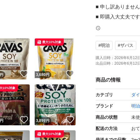
■ 申し訳ありませ
■ 即購入大丈夫です
最大10%対象
#
明治
#
ザバス
購入日時：
2026年6月12日 
出品日時：
2026年6月12日 
！
いいね！
いいね！
円
3,680
円
商品の情報
大10%対象
カテゴリ
ダイ
ブランド
明治
商品の状態
未使
！
いいね！
いいね！
円
3,899
円
配送の方法
おて
最大10%対象
発送までの日数
2〜