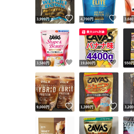
いいね！
いいね
3,999
円
4,700
円
3,680
最大10%対象
いいね！
いいね
3,580
円
19,600
円
550
いいね！
いいね
9,000
円
1,399
円
3,200