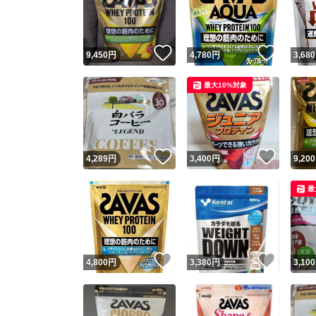
いいね！
いいね
9,450
円
4,780
円
3,680
最大10%対象
いいね！
いいね
4,289
円
3,400
円
9,200
Yaho
最
安心取引
安心
いいね！
いいね
4,800
円
3,380
円
3,100
取引実績
取引