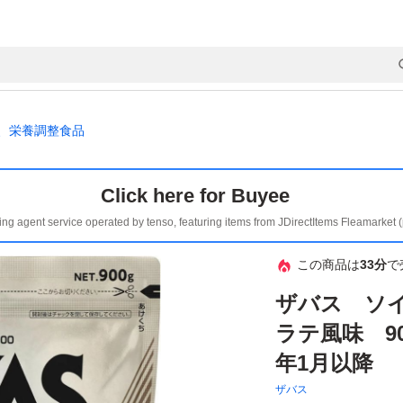
、栄養調整食品
Click here for Buyee
ing agent service operated by tenso, featuring items from JDirectItems Fleamarket 
この商品は
33分
で
ザバス ソイ
ラテ風味 90
年1月以降
ザバス