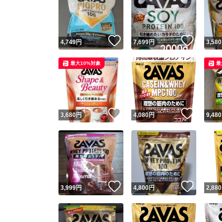
いいね！
いいね
4,749
円
7,699
円
3,580
最大10%対象
最
いいね！
いいね
3,680
円
4,080
円
9,480
いいね！
いいね
3,999
円
4,800
円
2,880