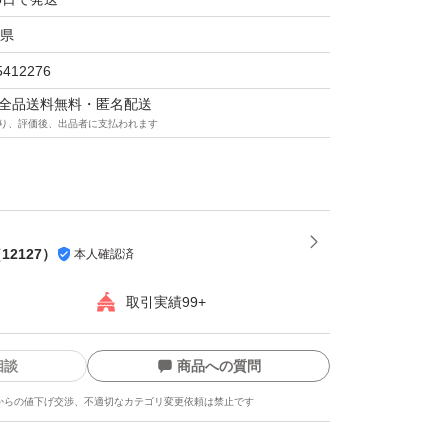
県
5412276
マは全品送料無料・匿名配送
り、評価後、出品者に支払われます
（
12127
）
本人確認済
取引実績99+
相談
商品への質問
からの値下げ交渉、不適切なカテゴリ変更依頼は禁止です