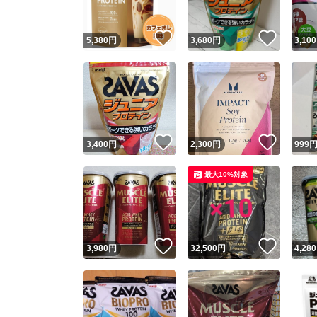
いいね！
いいね
5,380
円
3,680
円
3,100
いいね！
いいね
3,400
円
2,300
円
999
最大10%対象
いいね！
いいね
3,980
円
32,500
円
4,280