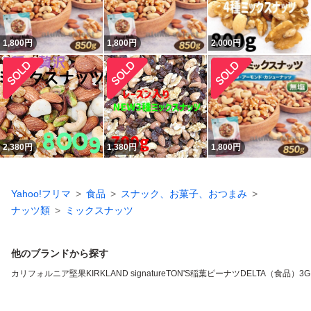
1,800
円
1,800
円
2,000
円
2,380
円
1,380
円
1,800
円
Yahoo!フリマ
食品
スナック、お菓子、おつまみ
ナッツ類
ミックスナッツ
他のブランドから探す
カリフォルニア堅果
KIRKLAND signature
TON'S
稲葉ピーナツ
DELTA（食品）
3G