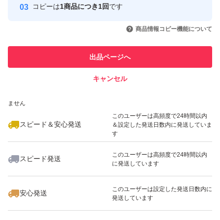
コピーは
1商品につき1回
です
このユーザーはYahoo!フリマの取
取引実績◯+
いいね！
いいね！
1,680
円
1,380
円
1,800
円
引を完了させた実績があります
商品情報コピー機能について
最大10%対象
最大10%対象
このユーザーは他フリマサービス
他フリマ実績◯+
出品ページへ
での取引実績があります
キャンセル
スピード&安心発送
いいね！
いいね！
1,380
※このバッジは実績に基づく表示であり、発送を保証しているものではあり
円
1,350
円
1,980
円
ません
最大10%対象
このユーザーは高頻度で24時間以内
スピード＆安心発送
＆設定した発送日数内に発送していま
す
このユーザーは高頻度で24時間以内
スピード発送
に発送しています
いいね！
いいね！
2,380
円
2,280
円
1,650
円
最大10%対象
このユーザーは設定した発送日数内に
安心発送
発送しています