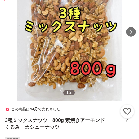
1
/
2
この商品は
44分
で売れました
い
3種ミックスナッツ 800g 素焼きアーモンド
0
くるみ カシューナッツ