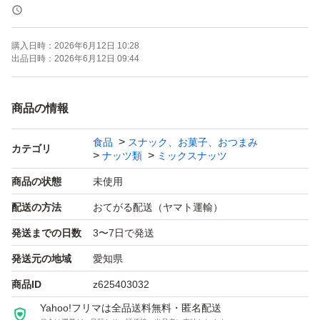
《賞味期限》
ご注文より約150日
購入日時：
2026年6月12日 10:28
(画像の賞味期限はサンプルになります。ご注文を受けて
出品日時：
2026年6月12日 09:44
から製造します！)
商品の情報
《コメント》
食品
スナック、お菓子、おつまみ
アメリカ産ノンパレル種の素焼きアーモンド、アメリカ産
カテゴリ
ナッツ類
ミックスナッツ
の生くるみ、ベトナム産の深煎りカシューナッツの3種ミ
商品の状態
未使用
ックスナッツです♪
配送の方法
おてがる配送（ヤマト運輸）
通常より深煎りで香ばしいカシューナッツを使用しており
発送までの日数
3〜7日で発送
ます^ ^
発送元の地域
愛知県
★全てご注文いただいてから袋詰いたしますので、新鮮な
商品ID
z625403032
ナッツをお届けいたします^ - ^
Yahoo!フリマは全品送料無料・匿名配送