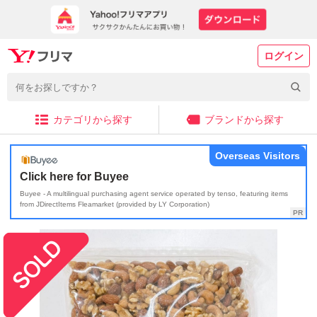
ログイン
カテゴリから探す
ブランドから探す
Overseas Visitors
Click here for Buyee
Buyee - A multilingual purchasing agent service operated by tenso, featuring items
from JDirectItems Fleamarket (provided by LY Corporation)