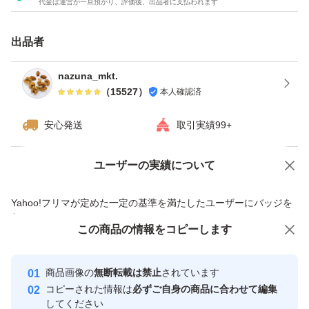
代金は運営が一旦預かり、評価後、出品者に支払われます
★チャック付き袋でのお届けですので、保存にも便利！
★ドライフルーツとナッツのミックスは発送日の袋詰めで
出品者
もナッツがしけてしまう可能性がございます。ご理解・ご
了承下さい。
nazuna_mkt.
（
15527
）
本人確認済
#素焼きアーモンド
安心発送
取引実績99+
#くるみ
#カシューナッツ
ユーザーの実績について
価格の相談
商品への質問
#ミックスナッツ
商品への質問からの値下げ交渉、不適切なカテゴリ変更依頼は禁止です
Yahoo!フリマが定めた一定の基準を満たしたユーザーにバッジを
#ドライフルーツ
付与しています
#ナッツミックス
この商品をみている人にオススメ
この商品の情報をコピーします
安心取引出品者
最大10%対象
最大10%対象
最大10%対象
Yahoo!フリマの基準をクリアした安
安心取引出品者
商品画像の
無断転載は禁止
されています
心・安全なユーザーです
コピーされた情報は
必ずご自身の商品に合わせて編集
取引実績
してください