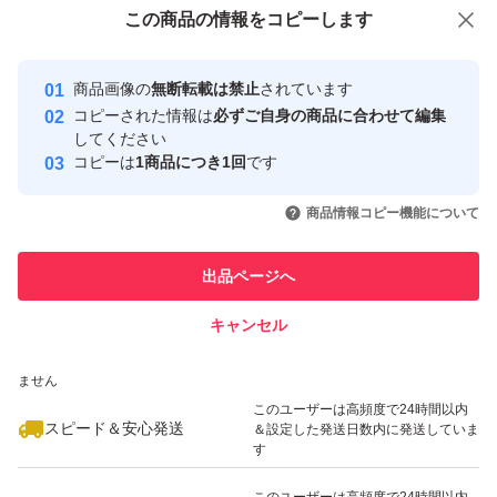
付与しています
この商品をみている人にオススメ
この商品の情報をコピーします
安心取引出品者
最大10%対象
最大10%対象
最大10%対象
Yahoo!フリマの基準をクリアした安
安心取引出品者
商品画像の
無断転載は禁止
されています
心・安全なユーザーです
コピーされた情報は
必ずご自身の商品に合わせて編集
取引実績
してください
コピーは
1商品につき1回
です
このユーザーはYahoo!フリマの取
取引実績◯+
いいね！
いいね！
3,049
円
1,619
円
1,619
円
引を完了させた実績があります
商品情報コピー機能について
最大10%対象
このユーザーは他フリマサービス
他フリマ実績◯+
出品ページへ
での取引実績があります
キャンセル
スピード&安心発送
いいね！
いいね！
2,849
※このバッジは実績に基づく表示であり、発送を保証しているものではあり
円
2,990
円
3,049
円
ません
このユーザーは高頻度で24時間以内
スピード＆安心発送
＆設定した発送日数内に発送していま
す
このユーザーは高頻度で24時間以内