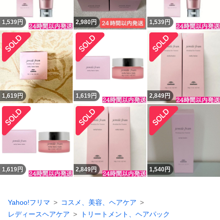
1,539
円
2,980
円
1,539
円
1,619
円
1,619
円
2,849
円
1,619
円
2,849
円
1,540
円
Yahoo!フリマ
コスメ、美容、ヘアケア
レディースヘアケア
トリートメント、ヘアパック