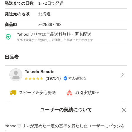
発送までの日数
1〜2日で発送
発送元の地域
北海道
商品ID
z625397282
Yahoo!フリマは全品送料無料・匿名配送
代金は運営が一旦預かり、評価後、出品者に支払われます
出品者
Takeda Beaute
（
19754
）
本人確認済
スピード＆安心発送
取引実績99+
ユーザーの実績について
価格の相談
商品への質問
商品への質問からの値下げ交渉、不適切なカテゴリ変更依頼は禁止です
Yahoo!フリマが定めた一定の基準を満たしたユーザーにバッジを