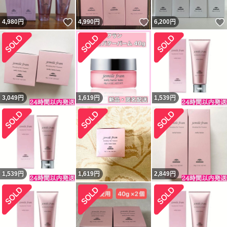
いいね！
いいね！
4,980
円
4,990
円
6,200
円
3,049
円
1,619
円
1,539
円
1,539
円
1,619
円
2,849
円