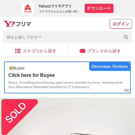
ログイン
カテゴリから探す
ブランドから探す
Overseas Visitors
Click here for Buyee
Buyee - A multilingual purchasing agent service operated by tenso, featuring items
from JDirectItems Fleamarket (provided by LY Corporation)