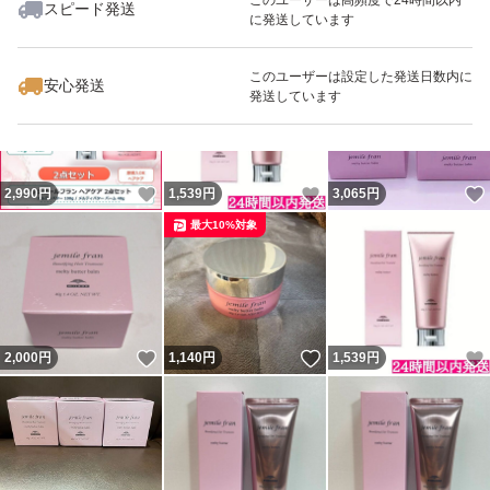
スピード発送
に発送しています
いいね！
いいね！
1,629
円
3,049
円
1,619
円
最大10%対象
最大10%対象
このユーザーは設定した発送日数内に
安心発送
発送しています
いいね！
いいね！
2,990
円
1,539
円
3,065
円
最大10%対象
いいね！
いいね！
2,000
円
1,140
円
1,539
円