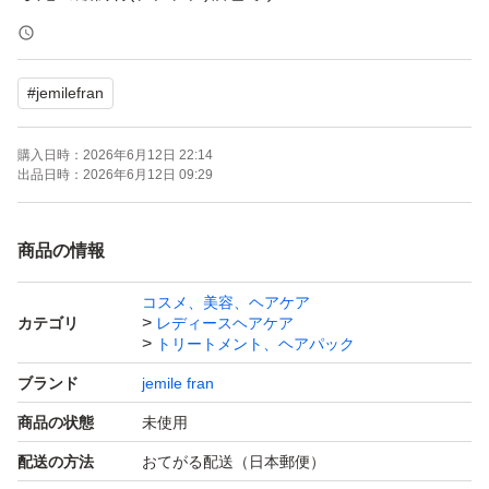
*即購入OK(コメント不要)です
#
jemilefran
【商品概要】
購入日時：
2026年6月12日 22:14
◎夜のまとまりを朝まで維持できる洗い流さないトリート
出品日時：
2026年6月12日 09:29
メント シアーバターを加えた植物性バターのダブル配合
で、もっとうるおいを与えてもっとまとまる髪に
商品の情報
◎シアバターを豊富に配合した濃厚タイプ
コスメ、美容、ヘアケア
◎広がりやクセを、よりしっとりおさめたい方に
カテゴリ
レディースヘアケア
◎ハンドクリームとしても使えます
トリートメント、ヘアパック
ブランド
jemile fran
商品の状態
未使用
配送の方法
おてがる配送（日本郵便）