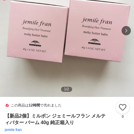
1
/
2
この商品は
12時間
で売れました
い
【新品2個】ミルボン ジェミールフラン メルテ
0
ィバター バーム 40g 純正箱入り
jemile fran