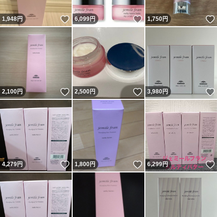
いいね！
いいね！
1,948
円
6,099
円
1,750
円
いいね！
いいね！
2,100
円
2,500
円
3,980
円
いいね！
いいね！
4,279
円
1,800
円
6,299
円