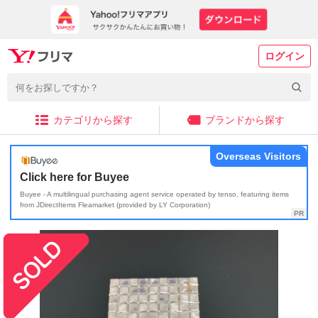
ログイン
カテゴリから探す
ブランドから探す
Overseas Visitors
Click here for Buyee
Buyee - A multilingual purchasing agent service operated by tenso, featuring items
from JDirectItems Fleamarket (provided by LY Corporation)