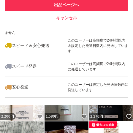
このユーザーは他フリマサービス
他フリマ実績◯+
出品ページへ
での取引実績があります
キャンセル
スピード&安心発送
いいね！
いいね！
1,300
※このバッジは実績に基づく表示であり、発送を保証しているものではあり
円
1,900
円
2,260
円
ません
最大10%対象
このユーザーは高頻度で24時間以内
スピード＆安心発送
＆設定した発送日数内に発送していま
す
このユーザーは高頻度で24時間以内
スピード発送
に発送しています
いいね！
いいね！
1,900
円
2,300
円
2,250
円
最大10%対象
このユーザーは設定した発送日数内に
安心発送
発送しています
いいね！
いいね！
2,200
円
1,580
円
2,170
円
最大10%対象