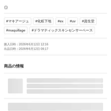
残量は半分〜4割くらいかと思いますが、重さを参考にご
検討ください。
#
マキアージュ
#
化粧下地
#
ex
#
uv
#
資生堂
箱はありません。購入時期は不明です。
#
maquillage
#
ドラマティックスキンセンサーベース
コスメの中古、フリマにご理解のある方でお願いします。
購入日時：
2026年6月12日 12:16
出品日時：
2026年6月12日 09:17
商品の情報