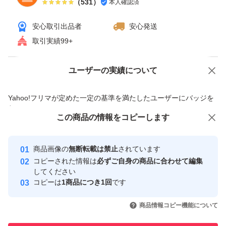
（
531
）
本人確認済
安心取引出品者
安心発送
取引実績99+
ユーザーの実績について
価格の相談
商品への質問
商品への質問からの値下げ交渉、不適切なカテゴリ変更依頼は禁止です
Yahoo!フリマが定めた一定の基準を満たしたユーザーにバッジを
付与しています
この商品をみている人にオススメ
この商品の情報をコピーします
安心取引出品者
最大10%対象
最大10%対象
Yahoo!フリマの基準をクリアした安
安心取引出品者
商品画像の
無断転載は禁止
されています
心・安全なユーザーです
コピーされた情報は
必ずご自身の商品に合わせて編集
取引実績
してください
コピーは
1商品につき1回
です
このユーザーはYahoo!フリマの取
取引実績◯+
いいね！
いいね！
2,190
円
2,190
円
1,650
円
引を完了させた実績があります
商品情報コピー機能について
最大10%対象