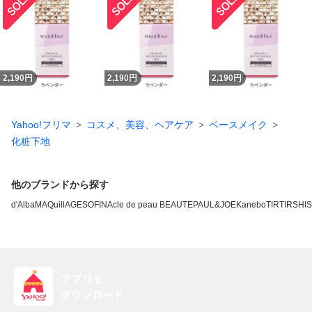
2,190
円
2,190
円
2,190
円
Yahoo!フリマ
コスメ、美容、ヘアケア
ベースメイク
化粧下地
他のブランドから探す
d'Alba
MAQuillAGE
SOFINA
cle de peau BEAUTE
PAUL&JOE
Kanebo
TIRTIR
SHI