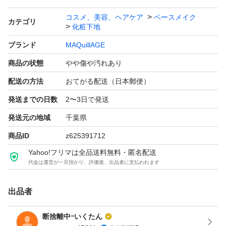
コスメ、美容、ヘアケア
ベースメイク
カテゴリ
化粧下地
ブランド
MAQuillAGE
商品の状態
やや傷や汚れあり
配送の方法
おてがる配送（日本郵便）
発送までの日数
2〜3日で発送
発送元の地域
千葉県
商品ID
z625391712
Yahoo!フリマは全品送料無料・匿名配送
代金は運営が一旦預かり、評価後、出品者に支払われます
出品者
断捨離中ｰいくたん