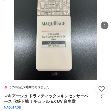
1
/
2
この商品は
2時間
で売れました
い
マキアージュ ドラマティックスキンセンサーベ
0
ース 化粧下地 ナチュラル EX UV 資生堂
MAQuillAGE