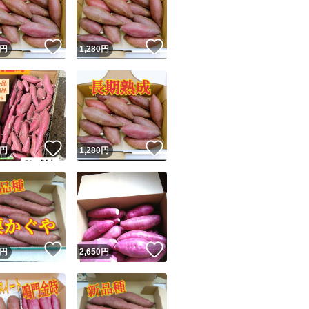
商品情報コピー機
リマ実績◯+
このユーザーは他フリマサービスでの取引実績があります
！
いいね！
いいね！
円
1,280
円
出品ページへ
&安心発送
キャンセル
ジは実績に基づく表示であり、発送を保証しているものではありません
このユーザーは高頻度で24時間以内＆設定した発送日数内に
ード＆安心発送
ます
！
いいね！
いいね！
円
1,280
円
ード発送
このユーザーは高頻度で24時間以内に発送しています
発送
このユーザーは設定した発送日数内に発送しています
！
いいね！
いいね！
円
2,650
円