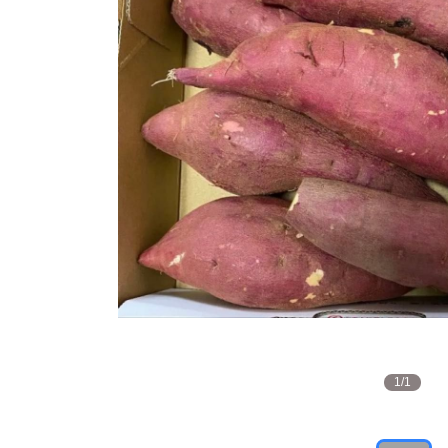
1
/
1