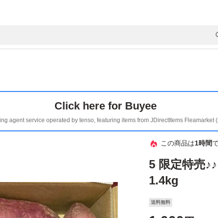
Click here for Buyee
ing agent service operated by tenso, featuring items from JDirectItems Fleamarket 
この商品は
1時間
5 限定特売
1.4kg
送料無料