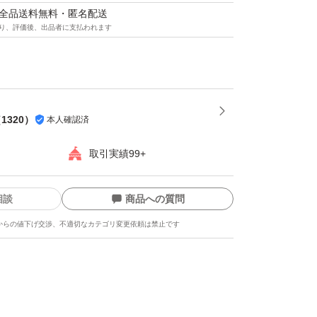
マは全品送料無料・匿名配送
り、評価後、出品者に支払われます
（
1320
）
本人確認済
取引実績99+
相談
商品への質問
からの値下げ交渉、不適切なカテゴリ変更依頼は禁止です