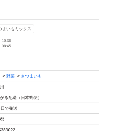
す、輸送中での商品の擦れや折れる、カビなど
つまいもミックス
すのでご理解の上、購入下さい。
10:38
08:45
に関してのクレーム、悪評価は受け付けており
ャンセルはできませんので、ご理解頂ける方ご
。
野菜
さつまいも
用
がる配送（日本郵便）
3日で発送
都
5383022