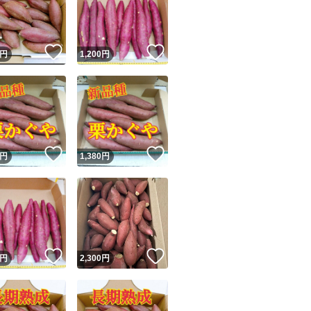
！
いいね！
いいね！
円
1,200
円
ユーザーの実績について
！
いいね！
いいね！
円
1,380
円
o!フリマが定めた一定の基準を満たしたユーザーにバッジを付与しています
出品者
この商品の情報をコピーします
取引出品者
Yahoo!フリマの基準をクリアした安心・安全なユーザーです
！
いいね！
いいね！
商品画像の
無断転載は禁止
されています
円
2,300
円
コピーされた情報は
必ずご自身の商品に合わせて編集
してください
コピーは
1商品につき1回
です
実績◯+
このユーザーはYahoo!フリマの取引を完了させた実績があり