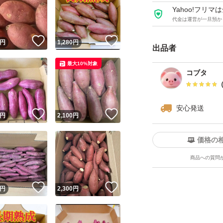
Yahoo!フリ
代金は運営が一旦預か
！
いいね！
いいね！
円
1,280
円
出品者
最大10%対象
コブタ
安心発送
！
いいね！
いいね！
円
2,100
円
価格の
商品への質問
！
いいね！
いいね！
円
2,300
円