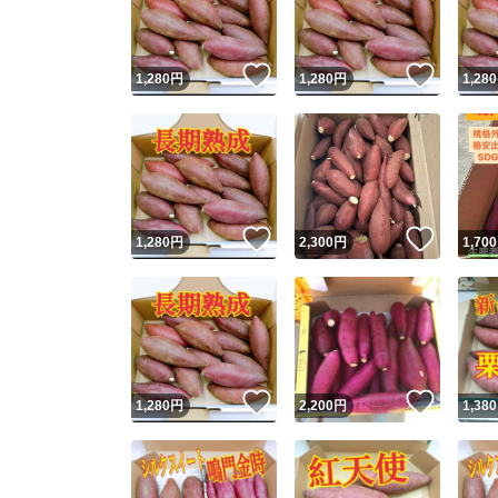
他フ
いいね！
いいね
1,280
円
1,280
円
1,280
スピード
※このバッ
スピ
いいね！
いいね
1,280
円
2,300
円
1,700
スピ
安心
いいね！
いいね
1,280
円
2,200
円
1,380