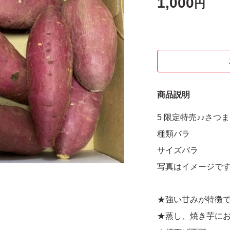
1,000
円
商品説明
5 限定特売♪♪さつま
種類バラ
サイズバラ
写真はイメージで
★強い甘みが特徴
★蒸し、焼き芋に