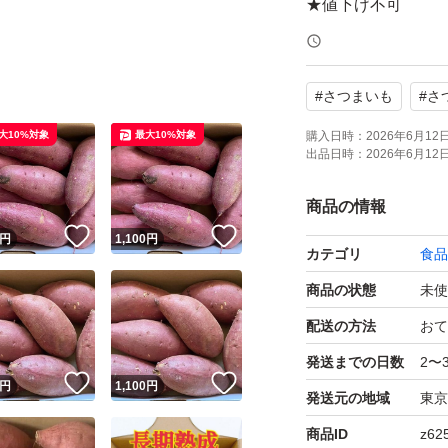
★値下げ不可
常温で発送致しま
#
さつまいも
#
さ
の可能性がありま
大10%対象
最大10%対象
購入日時：
2026年6月12日 
出品日時：
2026年6月12日 
配送時のトラブル
ません。返品やキ
商品の情報
購入お願いします
！
いいね！
いいね！
円
1,100
円
カテゴリ
食品
商品の状態
未使
配送の方法
おて
発送までの日数
2〜
！
いいね！
いいね！
円
1,100
円
発送元の地域
東京
商品ID
z62