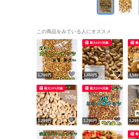
この商品をみている人にオススメ
最大10%対象
最
いいね！
いいね
1,780
円
1,450
円
1,580
最大10%対象
最大10%対象
いいね！
いいね
1,299
円
1,780
円
1,299
最