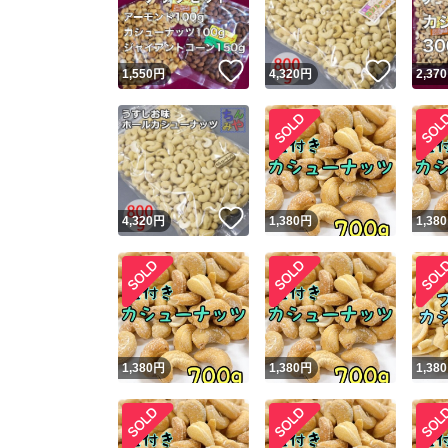
他フ
いいね！
いいね
1,550
円
4,320
円
2,370
スピード
※このバッ
スピ
いいね！
4,320
円
1,380
円
1,380
スピ
安心
1,380
円
1,380
円
1,380