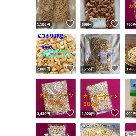
いいね！
いいね
1,100
円
699
円
790
いいね！
いいね
2,080
円
1,755
円
1,480
Yaho
安心取引
安心
いいね！
いいね
3,430
円
1,320
円
990
取引実績
取引