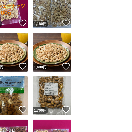
！
いいね！
いいね！
円
1,180
円
ユーザーの実績について
！
いいね！
いいね！
円
1,480
円
o!フリマが定めた一定の基準を満たしたユーザーにバッジを付与しています
出品者
この商品の情報をコピーします
取引出品者
Yahoo!フリマの基準をクリアした安心・安全なユーザーです
！
いいね！
いいね！
商品画像の
無断転載は禁止
されています
円
1,700
円
コピーされた情報は
必ずご自身の商品に合わせて編集
してください
コピーは
1商品につき1回
です
実績◯+
このユーザーはYahoo!フリマの取引を完了させた実績があり