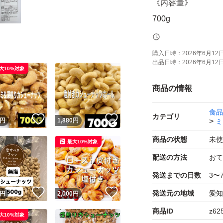
《内容量》
700g
《賞味期限》
購入日時：
2026年6月12日 
出品日時：
2026年6月12日 
ご注文より約150日
大10%対象
(画像の賞味期限は
商品の情報
します！)
食品
カテゴリ
！
いいね！
いいね！
円
1,880
円
ミ
《コメント》
商品の状態
未使
最大10%対象
塩付きのカシュー
配送の方法
おて
発送までの日数
3〜
塩味が抜群に美味
！
いいね！
いいね！
発送元の地域
愛知
そのままお酒のおつ
円
2,000
円
健康的なおやつで
商品ID
z62
大10%対象