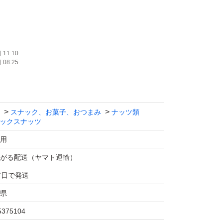
11:10
08:25
サンプルになります。ご注文を受けてから製造
スナック、お菓子、おつまみ
ナッツ類
ックスナッツ
用
ナッツです。
がる配送（ヤマト運輸）
7日で発送
しい！！
県
まみに!！
す。
5375104