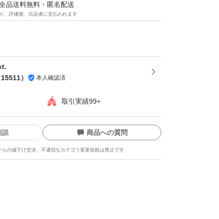
マは全品送料無料・匿名配送
り、評価後、出品者に支払われます
だいてから袋詰いたしますので、新鮮なナッツ
- ^
でのお届けですので、保存にも便利！
とナッツのミックスは発送日の袋詰めでもナッ
t.
（
15511
）
本人確認済
可能性がございます。ご理解・ご了承下さい
取引実績99+
相談
商品への質問
からの値下げ交渉、不適切なカテゴリ変更依頼は禁止です