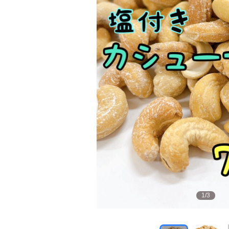
1
/
3