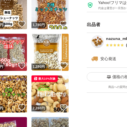
Yahoo!フリ
代金は運営が一旦預か
★全てご注文いた
をお届けいたします^ 
！
いいね！
いいね！
出品者
円
1,780
円
★チャック付き袋
★ドライフルーツ
nazuna_mk
ツがしけてしまう
安心発送
！
いいね！
いいね！
円
1,280
円
価格の
最大10%対象
商品への質問
！
いいね！
いいね！
円
2,280
円