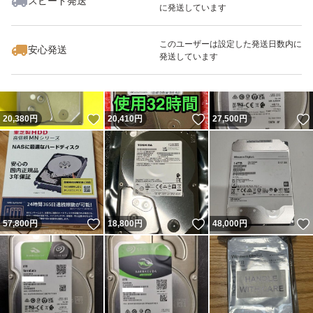
スピード発送
に発送しています
いいね！
いいね！
21,480
円
46,600
円
64,800
円
このユーザーは設定した発送日数内に
安心発送
発送しています
いいね！
いいね！
20,380
円
20,410
円
27,500
円
いいね！
いいね！
57,800
円
18,800
円
48,000
円