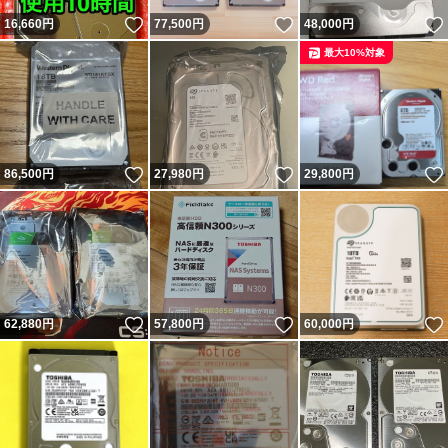
いいね！
いいね！
16,660
円
77,500
円
48,000
円
最大10%対象
いいね！
いいね！
86,500
円
27,980
円
29,800
円
いいね！
いいね！
62,880
円
57,800
円
60,000
円