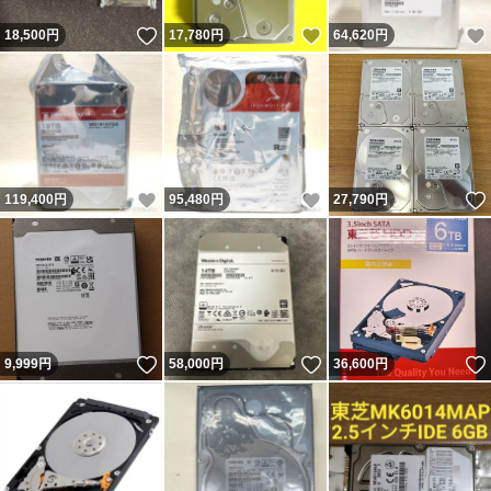
いいね！
いいね！
18,500
円
17,780
円
64,620
円
いいね！
いいね！
119,400
円
95,480
円
27,790
円
いいね！
いいね！
9,999
円
58,000
円
36,600
円