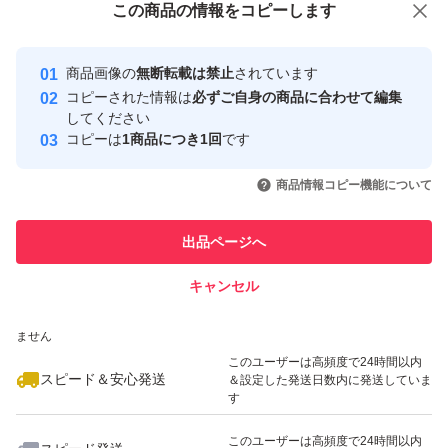
この商品をみている人にオススメ
この商品の情報をコピーします
安心取引出品者
最大10%対象
Yahoo!フリマの基準をクリアした安
安心取引出品者
商品画像の
無断転載は禁止
されています
心・安全なユーザーです
コピーされた情報は
必ずご自身の商品に合わせて編集
取引実績
してください
コピーは
1商品につき1回
です
このユーザーはYahoo!フリマの取
取引実績◯+
いいね！
いいね！
48,000
円
29,000
円
31,200
円
引を完了させた実績があります
商品情報コピー機能について
このユーザーは他フリマサービス
他フリマ実績◯+
出品ページへ
での取引実績があります
キャンセル
スピード&安心発送
いいね！
いいね！
100,000
※このバッジは実績に基づく表示であり、発送を保証しているものではあり
円
28,599
円
85,600
円
ません
このユーザーは高頻度で24時間以内
スピード＆安心発送
＆設定した発送日数内に発送していま
す
このユーザーは高頻度で24時間以内