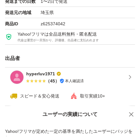
発送までの日数
1〜2日で発送
発送元の地域
埼玉県
商品ID
z625374042
Yahoo!フリマは全品送料無料・匿名配送
代金は運営が一旦預かり、評価後、出品者に支払われます
出品者
hyperluv1971
（
45
）
本人確認済
スピード＆安心発送
取引実績10+
ユーザーの実績について
価格の相談
商品への質問
商品への質問からの値下げ交渉、不適切なカテゴリ変更依頼は禁止です
Yahoo!フリマが定めた一定の基準を満たしたユーザーにバッジを
付与しています