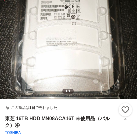
1
/
1
この商品は
1日
で売れました
い
東芝 16TB HDD MN08ACA16T 未使用品（バル
4
ク）④
TOSHIBA