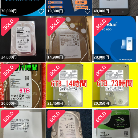
いいね！
いいね！
70,000
円
19,300
円
48,000
円
24,000
円
14,980
円
28,000
円
20,000
円
21,450
円
20,350
円