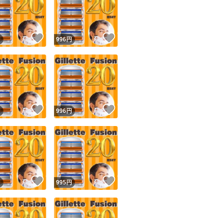
！
いいね！
いいね！
円
996
円
ユーザーの実績について
！
いいね！
いいね！
円
996
円
o!フリマが定めた一定の基準を満たしたユーザーにバッジを付与しています
出品者
この商品の情報をコピーします
取引出品者
Yahoo!フリマの基準をクリアした安心・安全なユーザーです
！
いいね！
いいね！
商品画像の
無断転載は禁止
されています
円
995
円
コピーされた情報は
必ずご自身の商品に合わせて編集
してください
コピーは
1商品につき1回
です
実績◯+
このユーザーはYahoo!フリマの取引を完了させた実績があり