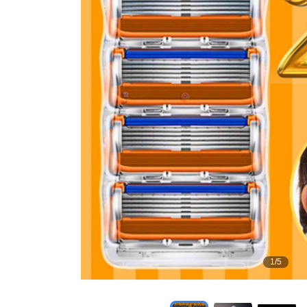
1
/
5