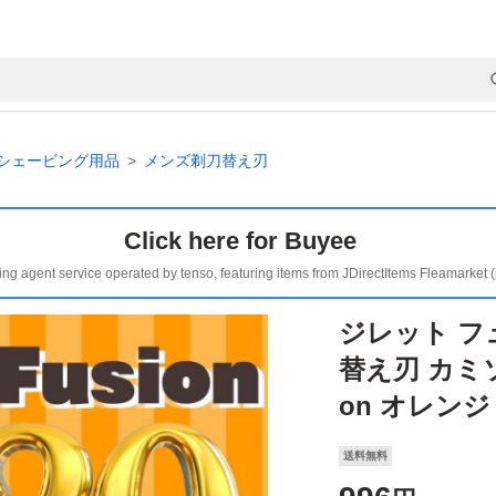
シェービング用品
メンズ剃刀替え刃
Click here for Buyee
ing agent service operated by tenso, featuring items from JDirectItems Fleamarket 
ジレット フ
替え刃 カミソリ 
on オレンジ
送料無料