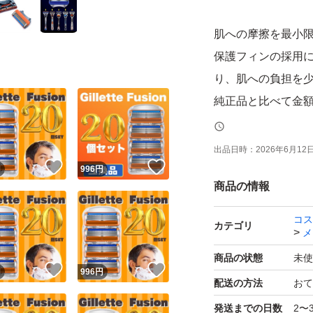
肌への摩擦を最小
保護フィンの採用
り、肌への負担を
純正品と比べて金額
です。
ジレットフュージ
出品日時：
2026年6月12日 
！
いいね！
いいね！
円
996
円
商品の情報
・当商品は純正品
コス
カテゴリ
メ
落札後、3日以内に
ポスト投函となり
商品の状態
未使
！
いいね！
いいね！
円
996
円
ますのでご自身で
配送の方法
おて
発送までの日数
2〜