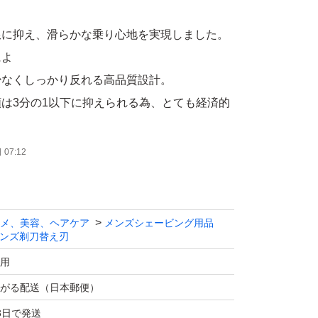
限に抑え、滑らかな乗り心地を実現しました。
によ
少なくしっかり反れる高品質設計。
は3分の1以下に抑えられる為、とても経済的
ョンシリーズのどの本体にもお使い頂けます。
07:12
ではありませんのでご注意下さい。
メ、美容、ヘアケア
メンズシェービング用品
ンズ剃刀替え刃
発送致します。
ますが、ポストに入らない場合は不在票が入り
用
再配達をお手配下さい。
がる配送（日本郵便）
3日で発送