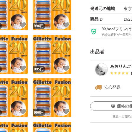
商品に問題がある
発送元の地域
東京
気持ちの良いお取
商品ID
z62
どうぞよろしくお
！
いいね！
いいね！
円
996
円
Yahoo!フリ
代金は運営が一旦預か
出品者
あおりんご
！
いいね！
いいね！
円
995
円
安心発送
価格の
！
いいね！
いいね！
円
996
円
商品への質問