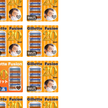
商品情報コピー機
リマ実績◯+
このユーザーは他フリマサービスでの取引実績があります
！
いいね！
いいね！
円
996
円
出品ページへ
&安心発送
キャンセル
ジは実績に基づく表示であり、発送を保証しているものではありません
このユーザーは高頻度で24時間以内＆設定した発送日数内に
ード＆安心発送
ます
！
いいね！
いいね！
円
995
円
ード発送
このユーザーは高頻度で24時間以内に発送しています
発送
このユーザーは設定した発送日数内に発送しています
！
いいね！
いいね！
円
995
円