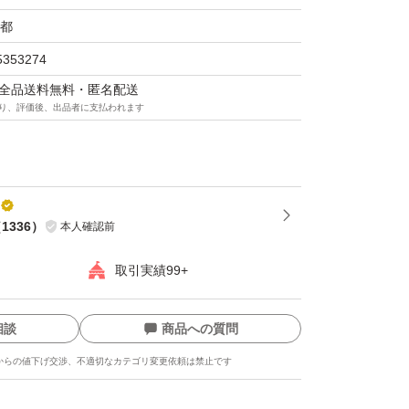
場合は必ず評価前にご連絡下さい。
都
引を心がけております。
5353274
願い致します。
マは全品送料無料・匿名配送
り、評価後、出品者に支払われます
（
1336
）
本人確認前
取引実績99+
相談
商品への質問
からの値下げ交渉、不適切なカテゴリ変更依頼は禁止です