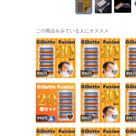
この商品をみている人にオススメ
いいね！
いいね
996
円
996
円
996
いいね！
いいね
996
円
996
円
996