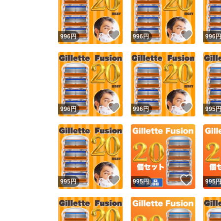
他フ
いいね！
いいね
996
円
996
円
996
スピード
※このバッ
スピ
いいね！
いいね
996
円
996
円
995
スピ
安心
いいね！
いいね
995
円
995
円
995