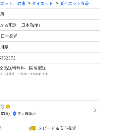
.7g・食塩相当量:0.03g(推定値)
エット、健康
ダイエット
ダイエット食品
用
し上がりください。
がる配送（日本郵便）
ます。
2日で発送
川県
5352372
マは全品送料無料・匿名配送
り、評価後、出品者に支払われます
品可
（
315
）
本人確認済
者
スピード＆安心発送