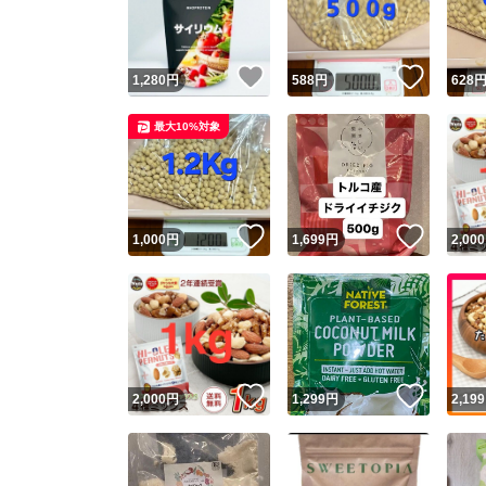
他フ
いいね！
いいね
1,280
円
588
円
628
スピード
最大10%対象
※このバッ
スピ
いいね！
いいね
1,000
円
1,699
円
2,000
スピ
安心
いいね！
いいね
2,000
円
1,299
円
2,199