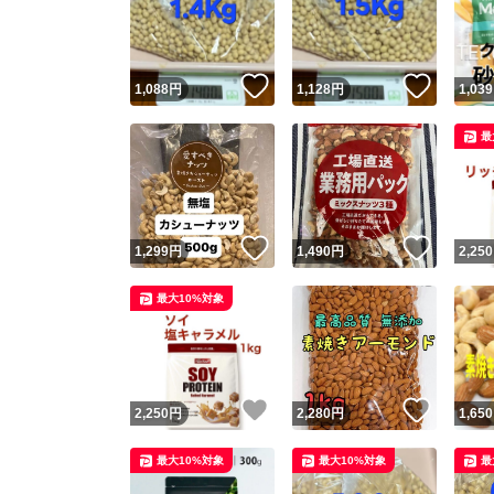
いいね！
いいね
1,088
円
1,128
円
1,039
最
いいね！
いいね
1,299
円
1,490
円
2,250
Yaho
最大10%対象
安心取引
安心
いいね！
いいね
2,250
円
2,280
円
1,650
取引実績
最大10%対象
最大10%対象
最
取引