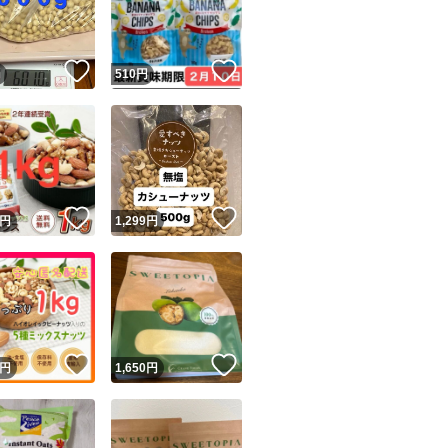
商品情報コピー機
リマ実績◯+
このユーザーは他フリマサービスでの取引実績があります
！
いいね！
いいね！
円
510
円
出品ページへ
&安心発送
キャンセル
ジは実績に基づく表示であり、発送を保証しているものではありません
このユーザーは高頻度で24時間以内＆設定した発送日数内に
ード＆安心発送
ます
！
いいね！
いいね！
円
1,299
円
ード発送
このユーザーは高頻度で24時間以内に発送しています
発送
このユーザーは設定した発送日数内に発送しています
！
いいね！
いいね！
円
1,650
円