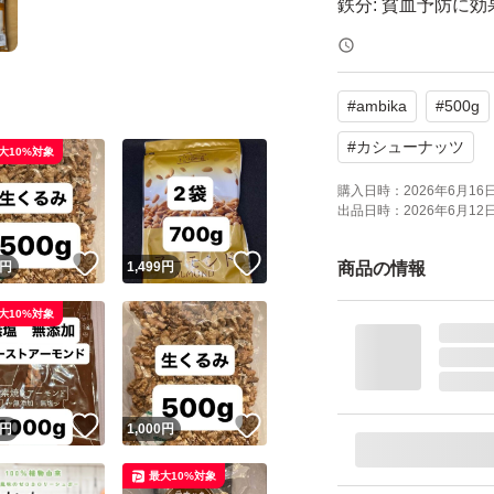
鉄分: 貧血予防に効
セレン: 抗酸化作
め。
#
ambika
#
500g
亜鉛: 免疫力アッ
ビタミンB群: 疲
#
カシューナッツ
大10%対象
食物繊維: 便秘解
購入日時：
2026年6月16日 
出品日時：
2026年6月12日 
【原材料】カシュ
！
いいね！
いいね！
円
1,499
円
商品の情報
【内容量】500g
大10%対象
【賞味期限】2027.0
【原産国】ベトナ
【保存方法】直射
！
いいね！
いいね！
円
1,000
円
栄養成分表示(100g当
最大10%対象