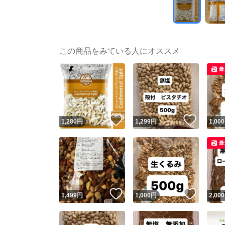
この商品をみている人にオススメ
最
いいね！
いいね
1,280
円
1,299
円
1,000
最
いいね！
いいね
1,499
円
1,000
円
2,000