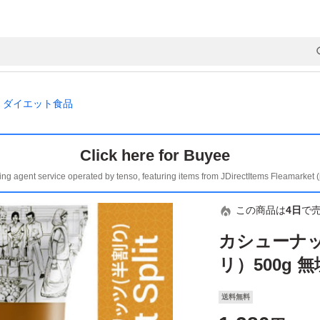
ダイエット食品
Click here for Buyee
ing agent service operated by tenso, featuring items from JDirectItems Fleamarket 
この商品は
4日
で
カシューナ
リ）500g 無塩 
送料無料