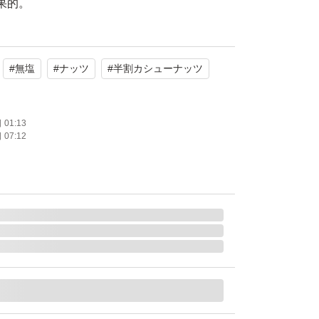
果的。
用が高く、若々しさを保ちたいあなたにおすす
#
無塩
#
ナッツ
#
半割カシューナッツ
プをサポート。
労回復に効果的。
消に役立ちます。
01:13
07:12
ーナッツ
3.31
ム
日光、高温多湿を避けて保存してください。
たり)・熱量:574 kcal・たんぱく質:36g 脂質: