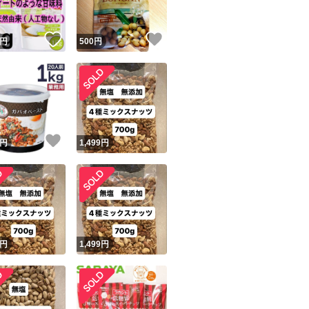
！
いいね！
いいね！
円
500
円
！
いいね！
円
1,499
円
円
1,499
円