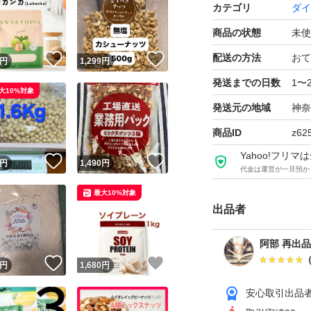
43g・炭水 化物:32
カテゴリ
ダイ
商品の状態
未使
開封後は早めに召
配送の方法
おて
！
いいね！
いいね！
円
1,299
円
よろしくお願いし
発送までの日数
1〜
大10%対象
発送元の地域
神奈
商品ID
z62
Yahoo!フリ
！
いいね！
いいね！
円
1,490
円
代金は運営が一旦預か
最大10%対象
出品者
阿部 再出
！
いいね！
いいね！
円
1,680
円
安心取引出品