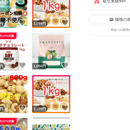
取引実績99+
価格の
！
いいね！
いいね！
円
2,099
円
商品への質問
大10%対象
ユーザーの実績について
！
いいね！
いいね！
円
1,650
円
o!フリマが定めた一定の基準を満たしたユーザーにバッジを付与しています
出品者
この商品の情報をコピーします
取引出品者
Yahoo!フリマの基準をクリアした安心・安全なユーザーです
！
いいね！
いいね！
商品画像の
無断転載は禁止
されています
円
2,199
円
コピーされた情報は
必ずご自身の商品に合わせて編集
してください
大10%対象
コピーは
1商品につき1回
です
実績◯+
このユーザーはYahoo!フリマの取引を完了させた実績があり