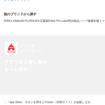
他のブランドから探す
FANCL
VitabridC
FUJIFILM
大正製薬
Esthe Pro Labo
明治薬品
ハーブ健康本舗
ファ
・「App Store」ボタンを押すとiTunes （外部サイト）が起動します。