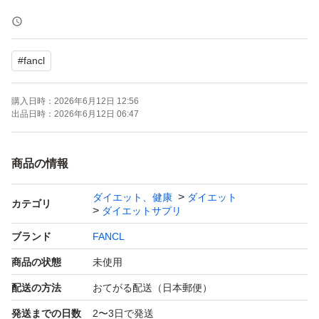
【ブランド】FANCL
【商品名】大人のカロリミット
#
fancl
【内容量】40回分+4回分（1袋あたり）
【個数】3個セット
購入日時：
2026年6月12日 12:56
【商品の状態】未使用
出品日時：
2026年6月12日 06:47
必ず最後までお読み下さい。
商品の情報
ダイエット、健康
ダイエット
品物に関係ない質問×
カテゴリ
ダイエットサプリ
◯◯ありますか？は、対応が追いつかずせっかく頂いた問
ブランド
FANCL
い合わせが埋もれてしまう事が多いので質問からはしない
商品の状態
未使用
で下さい。
配送の方法
おてがる配送（日本郵便）
発送までの日数
2〜3日で発送
基本的に破格で出している為、価格相談は応じ兼ねます。