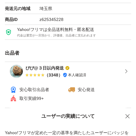
発送元の地域
埼玉県
バラにしてないものはバラ売りはしてません
商品ID
z625345228
Yahoo!フリマは全品送料無料・匿名配送
代金は運営が一旦預かり、評価後、出品者に支払われます
おまとめは可能です。
おまとめ品ひとつにつき100円のお値引きですので質問か
出品者
ら連絡下さい。
ぴぴ@３日以内発送
（
3348
）
本人確認済
価格は都度変わります、安い時と同じ値段で、、などはお
受けしてません。
安心取引出品者
安心発送
取引実績99+
一度人の手に渡った物となりますので外装にスレや傷があ
る場合があります。
ユーザーの実績について
価格の相談
商品への質問
時には折れもあります。
商品への質問からの値下げ交渉、不適切なカテゴリ変更依頼は禁止です
Yahoo!フリマが定めた一定の基準を満たしたユーザーにバッジを
ご理解の上、ご購入いただけますよう宜しくお願い致しま