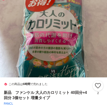
1
/
1
この商品は
6時間
で売れました
い
新品 ファンケル 大人のカロリミット 40回分+4
2
回分 3個セット 増量タイプ
FANCL