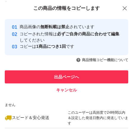
付与しています
す
この商品をみている人にオススメ
この商品の情報をコピーします
安心取引出品者
最大10%対象
最大10%対象
最大10%対象
Yahoo!フリマの基準をクリアした安
安心取引出品者
全て正規品です
商品画像の
無断転載は禁止
されています
心・安全なユーザーです
コピーされた情報は
必ずご自身の商品に合わせて編集
取引実績
してください
すり替え防止の観点から返品は対応出来ませんのでご了承
コピーは
1商品につき1回
です
このユーザーはYahoo!フリマの取
取引実績◯+
下さい。
いいね！
いいね！
4,900
円
5,800
円
7,700
円
引を完了させた実績があります
商品情報コピー機能について
最大10%対象
最大10%対象
最大10%対象
新品商品の初期不良→直接メーカーにお問い合わせくださ
このユーザーは他フリマサービス
い
他フリマ実績◯+
出品ページへ
での取引実績があります
キャンセル
スピード&安心発送
大切はお品物です。雑な梱包はしてないつもりですが、主
いいね！
いいね！
4,999
※このバッジは実績に基づく表示であり、発送を保証しているものではあり
円
5,200
円
5,999
円
観はそれぞれな事、配送中の破損や箱潰れ等には責任もて
ません
最大10%対象
最大10%対象
最大10%対象
ません。神経質な方は購入をお控え下さい。
このユーザーは高頻度で24時間以内
スピード＆安心発送
＆設定した発送日数内に発送していま
万が一商品に問題がある場合は評価の前にメッセージより
す
連絡下さい