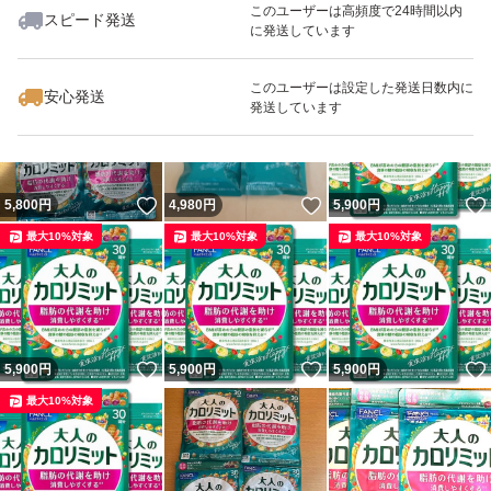
このユーザーは高頻度で24時間以内
スピード発送
に発送しています
いいね！
いいね！
5,780
円
5,200
円
8,999
円
自己都合によるキャンセルには対応致しません。
最大10%対象
このユーザーは設定した発送日数内に
安心発送
又、発送の希望などは購入前に連絡下さい。購入後に梱包
発送しています
方法の希望や急げと言われても対応出来ません。
あくまでも3日以内での発送です。
いいね！
いいね！
5,800
円
4,980
円
5,900
円
完璧を求める方は購入をお控え下さい。
最大10%対象
最大10%対象
最大10%対象
又、即時対応が難しい事も多々ございます。返信まで待た
せしてしまう事もありますので御理解よろしくお願い致し
ます。
いいね！
いいね！
5,900
円
5,900
円
5,900
円
最大10%対象
発送元は南関東のいずれかになります。
上記の注意事項をご理解の上ご購入お願い致します。