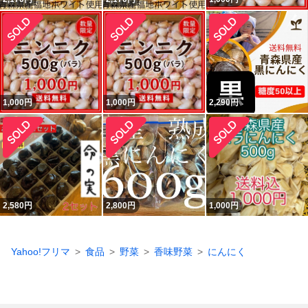
1,000
円
1,000
円
2,290
円
2,580
円
2,800
円
1,000
円
Yahoo!フリマ
食品
野菜
香味野菜
にんにく