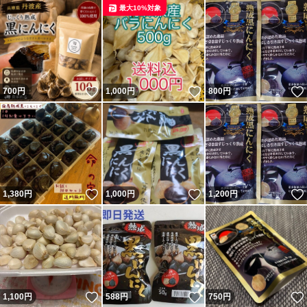
最大10%対象
いいね！
いいね！
700
円
1,000
円
800
円
いいね！
いいね！
1,380
円
1,000
円
1,200
円
いいね！
いいね！
1,100
円
588
円
750
円