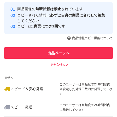
最大10%対象
最大10%対象
Yahoo!フリマの基準をクリアした安
安心取引出品者
商品画像の
無断転載は禁止
されています
心・安全なユーザーです
コピーされた情報は
必ずご自身の商品に合わせて編集
取引実績
してください
コピーは
1商品につき1回
です
このユーザーはYahoo!フリマの取
取引実績◯+
いいね！
いいね！
1,290
円
1,100
円
1,000
円
引を完了させた実績があります
商品情報コピー機能について
最大10%対象
このユーザーは他フリマサービス
他フリマ実績◯+
出品ページへ
での取引実績があります
キャンセル
スピード&安心発送
いいね！
いいね！
1,000
※このバッジは実績に基づく表示であり、発送を保証しているものではあり
円
1,000
円
560
円
ません
このユーザーは高頻度で24時間以内
スピード＆安心発送
＆設定した発送日数内に発送していま
す
このユーザーは高頻度で24時間以内
スピード発送
に発送しています
いいね！
いいね！
1,000
円
1,000
円
1,000
円