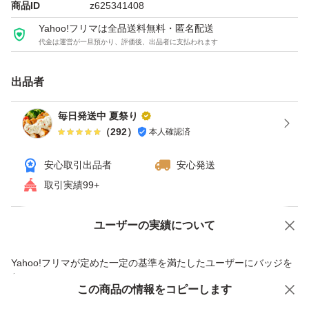
商品ID
z625341408
Yahoo!フリマは全品送料無料・匿名配送
代金は運営が一旦預かり、評価後、出品者に支払われます
出品者
毎日発送中 夏祭り
（
292
）
本人確認済
安心取引出品者
安心発送
取引実績99+
ユーザーの実績について
価格の相談
商品への質問
商品への質問からの値下げ交渉、不適切なカテゴリ変更依頼は禁止です
Yahoo!フリマが定めた一定の基準を満たしたユーザーにバッジを
付与しています
この商品をみている人にオススメ
この商品の情報をコピーします
安心取引出品者