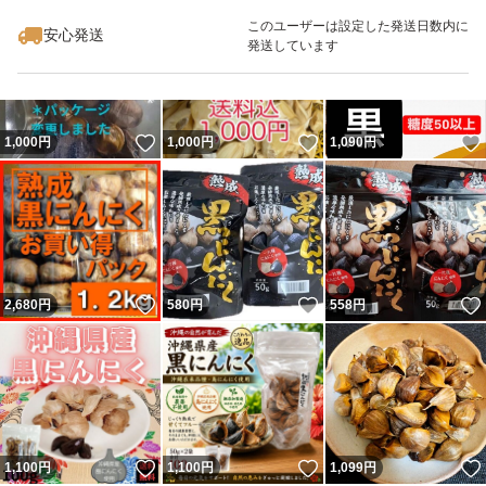
最大10%対象
このユーザーは設定した発送日数内に
安心発送
発送しています
いいね！
いいね！
1,000
円
1,000
円
1,090
円
いいね！
いいね！
2,680
円
580
円
558
円
いいね！
いいね！
1,100
円
1,100
円
1,099
円