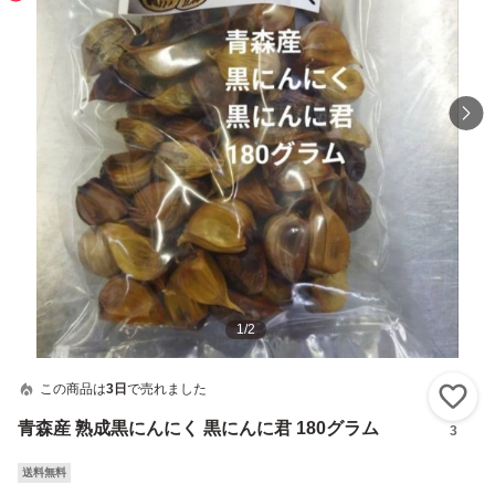
1
/
2
この商品は
3日
で売れました
い
青森産 熟成黒にんにく 黒にんに君 180グラム
3
送料無料