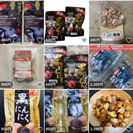
いいね！
いいね！
400
円
600
円
480
円
いいね！
いいね！
980
円
600
円
2,300
円
いいね！
いいね！
850
円
950
円
3,399
円