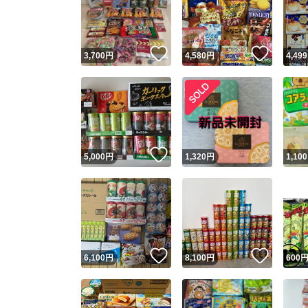
いいね！
いいね
3,700
円
4,580
円
4,499
いいね！
5,000
円
1,320
円
1,100
Yaho
安心取引
安心
いいね！
いいね
6,100
円
8,100
円
600
取引実績
取引