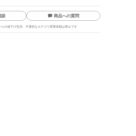
入をされないで下さい。
いと言われたのでお値段を提示すると無視する
相談
商品への質問
からの値下げ交渉、不適切なカテゴリ変更依頼は禁止です
をする方。
来ない方。
嘘を書き込む方。
ー
を望んでいます。
たします。
ます