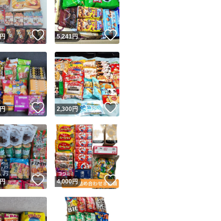
商品情報コピー機
リマ実績◯+
このユーザーは他フリマサービスでの取引実績があります
！
いいね！
いいね！
円
5,241
円
出品ページへ
&安心発送
キャンセル
ジは実績に基づく表示であり、発送を保証しているものではありません
このユーザーは高頻度で24時間以内＆設定した発送日数内に
ード＆安心発送
ます
！
いいね！
いいね！
円
2,300
円
ード発送
このユーザーは高頻度で24時間以内に発送しています
発送
このユーザーは設定した発送日数内に発送しています
！
いいね！
いいね！
円
4,000
円