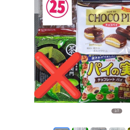
1
/
7