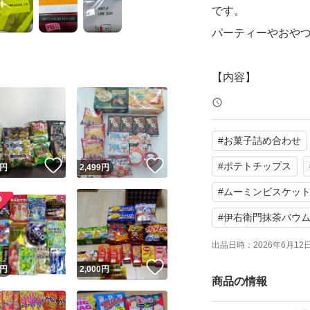
です。
パーティーやおや
【内容】
・ロッテ チョコパ
・ロッテ パイの実
#
お菓子詰め合わせ
・グリコ プレッツ 
！
いいね！
いいね！
・ポテトチップス BI
#
ポテトチップス
円
2,499
円
・ブルボン クリー
#
ムーミンビスケッ
・堂島ドーナツ
#
伊右衛門抹茶バウ
・ムーミンビスケ
出品日時：
2026年6月12日 
！
いいね！
円
2,000
円
【商品の状態】未
商品の情報
【カラー】マルチ