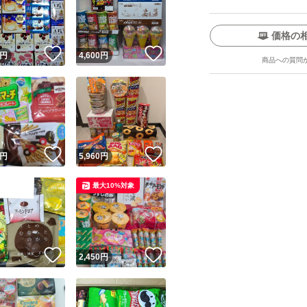
以下の方は、ご購
バラバラに買いた
価格の
！
いいね！
いいね！
方。
円
4,600
円
商品への質問
過度な値引き交渉
受け取り評価が出
びっくりする程の
ユーザーの実績について
ーーーーーーーー
いいね！
いいね！
円
5,960
円
o!フリマが定めた一定の基準を満たしたユーザーにバッジを付与しています
スムーズなお取引
最大10%対象
出品者
この商品の情報をコピーします
よろしくお願いい
取引出品者
Yahoo!フリマの基準をクリアした安心・安全なユーザーです
！
いいね！
いいね！
商品画像の
無断転載は禁止
されています
円
2,450
円
コピーされた情報は
必ずご自身の商品に合わせて編集
してください
コピーは
1商品につき1回
です
実績◯+
このユーザーはYahoo!フリマの取引を完了させた実績があり