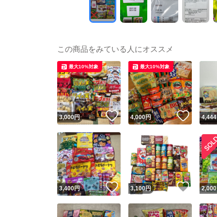
この商品をみている人にオススメ
最大10%対象
最大10%対象
いいね！
いいね
3,000
円
4,000
円
4,444
いいね！
いいね
3,400
円
3,100
円
2,000