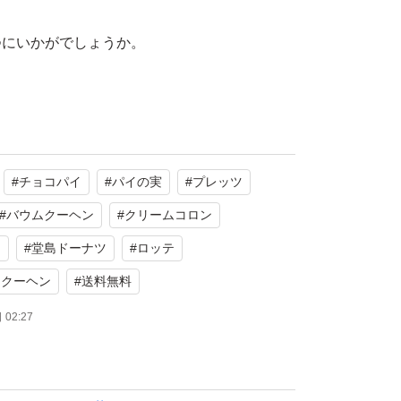
つにいかがでしょうか。
イ
#
チョコパイ
#
パイの実
#
プレッツ
おさつ
G BAG のりしお
#
バウムクーヘン
#
クリームコロン
ムコロン あっさりミルク
ト
#
堂島ドーナツ
#
ロッテ
ムクーヘン
#
送料無料
ットココア
02:27
使用
カラー