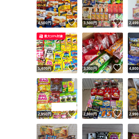
他フ
いいね！
いいね
4,500
円
3,500
円
2,499
スピード
最大10%対象
※このバッ
スピ
いいね！
いいね
5,400
円
3,300
円
4,800
スピ
安心
いいね！
いいね
2,950
円
2,980
円
2,990