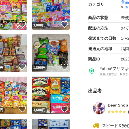
食品
カテゴリ
お
発送時はリサイク
商品の状態
未使
す。
！
いいね！
いいね！
円
3,000
円
配送の方法
おて
発送までの日数
1〜
※質問等がありま
発送元の地域
福岡
商品ID
z62
★伊右衛門バーム
！
いいね！
いいね！
円
1,890
円
Yahoo!フリ
そのお品を差し引
代金は運営が一旦預か
※発送時は外袋に
出品者
紙等を発送時に開
Bear Shop
購入を宜しくお願
！
いいね！
いいね！
円
3,600
円
ーーーーーーーー
スピード＆安