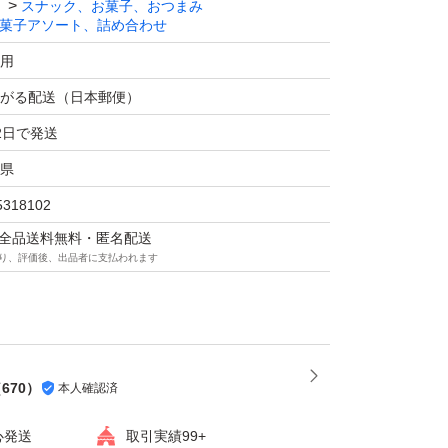
スナック、お菓子、おつまみ
菓子アソート、詰め合わせ
ルダンボールを使い防水対策して発送致しま
用
がる配送（日本郵便）
2日で発送
したら気軽にコメント下さい。
県
5318102
クーヘンは、期限が過ぎたので外しました。
マは全品送料無料・匿名配送
いた金額に変えております。
り、評価後、出品者に支払われます
空気がパンパンの時は上を切込み入れたり、厚
封して中板を抜きます。ご理解頂ける方のみご
い致し。
（
670
）
本人確認済
ー
心発送
取引実績99+