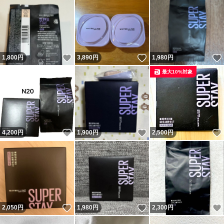
いいね！
いいね！
1,800
円
3,890
円
1,980
円
最大10%対象
いいね！
いいね！
4,200
円
1,900
円
2,500
円
いいね！
いいね！
2,050
円
1,980
円
2,300
円