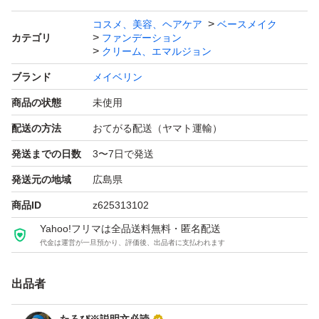
は、恐れ入りますが、ご一報ください。
コスメ、美容、ヘアケア
ベースメイク
カテゴリ
ファンデーション
クリーム、エマルジョン
ブランド
メイベリン
商品の状態
未使用
配送の方法
おてがる配送（ヤマト運輸）
発送までの日数
3〜7日で発送
発送元の地域
広島県
商品ID
z625313102
Yahoo!フリマは全品送料無料・匿名配送
代金は運営が一旦預かり、評価後、出品者に支払われます
出品者