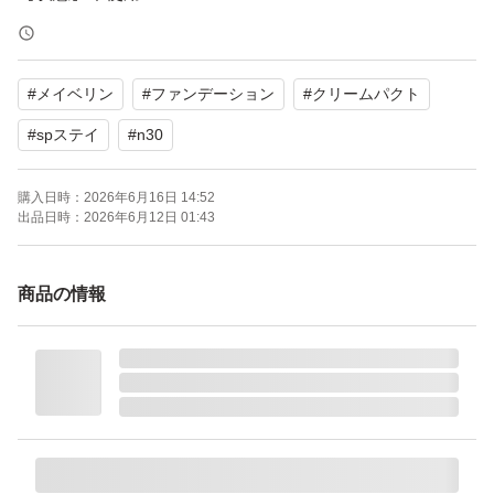
カバー力が高く、崩れにくい人気のファンデーションで
#
メイベリン
#
ファンデーション
#
クリームパクト
す。まとめ買いにいかがでしょうか。
#
spステイ
#
n30
※発送は下記の「発送までの日数」をご確認ください。
購入日時：
2026年6月16日 14:52
その発送期限内には発送いたします。(到着日ではありま
出品日時：
2026年6月12日 01:43
せん)
以前、発送予定日をお伝えし、トラブルになりましたの
商品の情報
で、明確なお日にちはお伝えしないことにいたしました。
※簡易包装での発送になります。破損しそうな品物には緩
衝材等で保護しますが、基本的にはいたしません。
※受取評価は到着日にお願いいたします。もし難しい場合