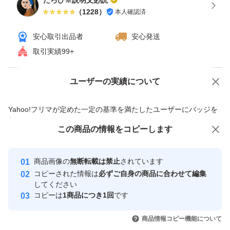
たろぴ※説明文必読
（
1228
）
本人確認済
安心取引出品者
安心発送
取引実績99+
ユーザーの実績について
価格の相談
商品への質問
商品への質問からの値下げ交渉、不適切なカテゴリ変更依頼は禁止です
Yahoo!フリマが定めた一定の基準を満たしたユーザーにバッジを
付与しています
この商品をみている人にオススメ
この商品の情報をコピーします
安心取引出品者
最大10%対象
Yahoo!フリマの基準をクリアした安
安心取引出品者
商品画像の
無断転載は禁止
されています
心・安全なユーザーです
コピーされた情報は
必ずご自身の商品に合わせて編集
取引実績
してください
コピーは
1商品につき1回
です
このユーザーはYahoo!フリマの取
取引実績◯+
いいね！
いいね！
2,100
円
3,300
円
2,099
円
引を完了させた実績があります
商品情報コピー機能について
最大10%対象