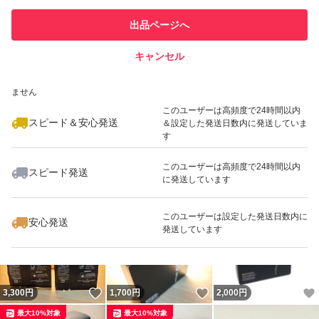
このユーザーは他フリマサービス
他フリマ実績◯+
出品ページへ
での取引実績があります
キャンセル
スピード&安心発送
いいね！
いいね！
1,960
※このバッジは実績に基づく表示であり、発送を保証しているものではあり
円
1,700
円
20,000
円
ません
最大10%対象
最大10%対象
このユーザーは高頻度で24時間以内
スピード＆安心発送
＆設定した発送日数内に発送していま
す
このユーザーは高頻度で24時間以内
スピード発送
に発送しています
いいね！
いいね！
2,099
円
3,300
円
3,300
円
最大10%対象
最大10%対象
最大10%対象
このユーザーは設定した発送日数内に
安心発送
発送しています
いいね！
いいね！
3,300
円
1,700
円
2,000
円
最大10%対象
最大10%対象