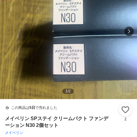
1
/
2
この商品は
5日
で売れました
い
メイベリン SPステイ クリームパクト ファンデ
2
ーション N30 2個セット
メイベリン