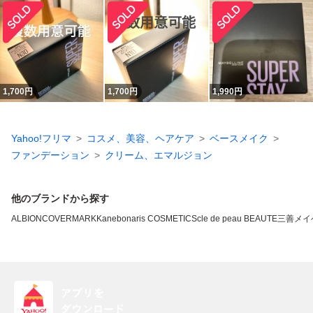
1,700
円
1,700
円
1,990
円
Yahoo!フリマ
コスメ、美容、ヘアケア
ベースメイク
ファンデーション
クリーム、エマルジョン
他のブランドから探す
ALBION
COVERMARK
Kanebo
naris COSMETICS
cle de peau BEAUTE
三善
メイ