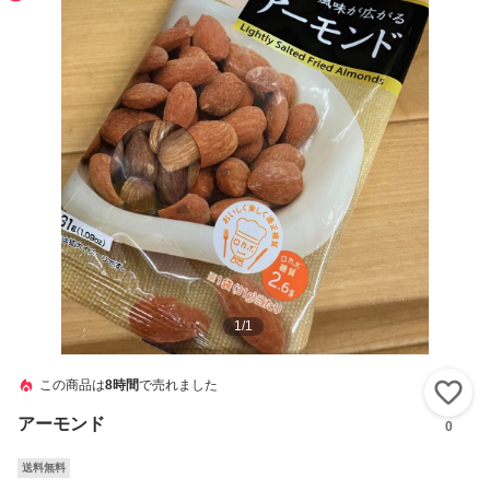
1
/
1
この商品は
8時間
で売れました
い
アーモンド
0
送料無料