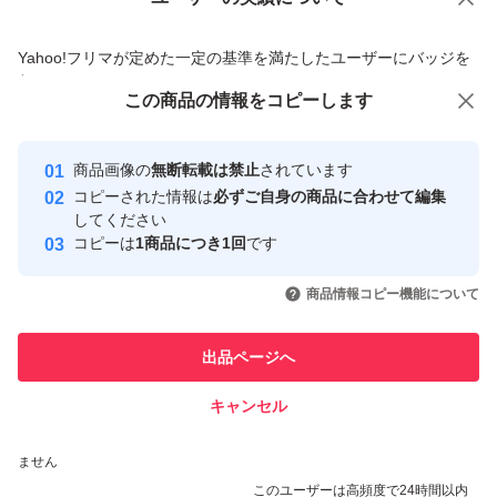
価格の相談
商品への質問
商品への質問からの値下げ交渉、不適切なカテゴリ変更依頼は禁止です
Yahoo!フリマが定めた一定の基準を満たしたユーザーにバッジを
付与しています
この商品をみている人にオススメ
この商品の情報をコピーします
安心取引出品者
最大10%対象
最大10%対象
最大10%対象
Yahoo!フリマの基準をクリアした安
安心取引出品者
商品画像の
無断転載は禁止
されています
心・安全なユーザーです
コピーされた情報は
必ずご自身の商品に合わせて編集
取引実績
してください
コピーは
1商品につき1回
です
このユーザーはYahoo!フリマの取
取引実績◯+
いいね！
いいね！
550
円
608
円
500
円
引を完了させた実績があります
商品情報コピー機能について
最大10%対象
最大10%対象
最大10%対象
このユーザーは他フリマサービス
他フリマ実績◯+
出品ページへ
での取引実績があります
キャンセル
スピード&安心発送
いいね！
いいね！
500
※このバッジは実績に基づく表示であり、発送を保証しているものではあり
円
500
円
611
円
ません
最大10%対象
最大10%対象
このユーザーは高頻度で24時間以内