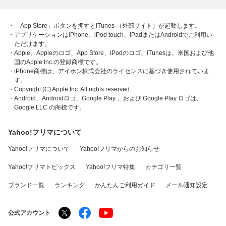
・「App Store」ボタンを押すとiTunes （外部サイト）が起動します。
・アプリケーションはiPhone、iPod touch、iPadまたはAndroidでご利用い
ただけます。
・Apple、Appleのロゴ、App Store、iPodのロゴ、iTunesは、米国および他
国のApple Inc.の登録商標です。
・iPhone商標は、アイホン株式会社のライセンスに基づき使用されていま
す。
・Copyright (C) Apple Inc. All rights reserved.
・Android、Androidロゴ、Google Play 、および Google Play ロゴは、
Google LLC の商標です。
Yahoo!フリマについて
Yahoo!フリマについて
Yahoo!フリマからのお知らせ
Yahoo!フリマトピックス
Yahoo!フリマ特集
カテゴリ一覧
ブランド一覧
ランキング
かんたんご利用ガイド
メール通知設定
公式アカウント