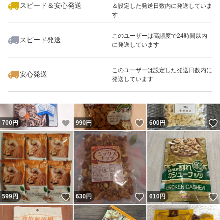
スピード＆安心発送
＆設定した発送日数内に発送していま
す
このユーザーは高頻度で24時間以内
スピード発送
に発送しています
いいね！
いいね！
1,000
円
790
円
598
円
最大10%対象
このユーザーは設定した発送日数内に
安心発送
発送しています
いいね！
いいね！
700
円
990
円
600
円
いいね！
いいね！
599
円
630
円
610
円