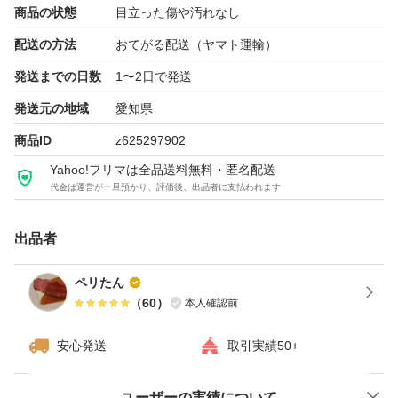
商品の状態
目立った傷や汚れなし
配送の方法
おてがる配送（ヤマト運輸）
発送までの日数
1〜2日で発送
発送元の地域
愛知県
商品ID
z625297902
Yahoo!フリマは全品送料無料・匿名配送
代金は運営が一旦預かり、評価後、出品者に支払われます
出品者
ペリたん
（
60
）
本人確認前
安心発送
取引実績50+
ユーザーの実績について