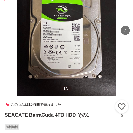
1
/
3
この商品は
10時間
で売れました
い
SEAGATE BarraCuda 4TB HDD その1
0
送料無料