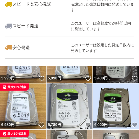
スピード＆安心発送
＆設定した発送日数内に発送していま
す
このユーザーは高頻度で24時間以内
スピード発送
に発送しています
いいね！
いいね！
6,250
円
7,980
円
5,980
円
最大10%対象
最大10%対象
このユーザーは設定した発送日数内に
安心発送
発送しています
いいね！
いいね！
5,990
円
5,990
円
5,400
円
最大10%対象
いいね！
いいね！
6,980
円
5,780
円
6,000
円
最大10%対象