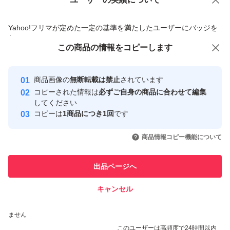
価格の相談
商品への質問
商品への質問からの値下げ交渉、不適切なカテゴリ変更依頼は禁止です
Yahoo!フリマが定めた一定の基準を満たしたユーザーにバッジを
付与しています
この商品をみている人にオススメ
この商品の情報をコピーします
安心取引出品者
最大10%対象
Yahoo!フリマの基準をクリアした安
安心取引出品者
商品画像の
無断転載は禁止
されています
心・安全なユーザーです
コピーされた情報は
必ずご自身の商品に合わせて編集
取引実績
してください
コピーは
1商品につき1回
です
このユーザーはYahoo!フリマの取
取引実績◯+
いいね！
いいね！
8,800
円
7,500
円
6,480
円
引を完了させた実績があります
商品情報コピー機能について
最大10%対象
最大10%対象
このユーザーは他フリマサービス
他フリマ実績◯+
出品ページへ
での取引実績があります
キャンセル
スピード&安心発送
いいね！
いいね！
6,400
※このバッジは実績に基づく表示であり、発送を保証しているものではあり
円
5,990
円
5,850
円
ません
最大10%対象
最大10%対象
このユーザーは高頻度で24時間以内