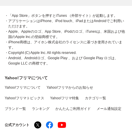
・「App Store」ボタンを押すとiTunes （外部サイト）が起動します。
・アプリケーションはiPhone、iPod touch、iPadまたはAndroidでご利用い
ただけます。
・Apple、Appleのロゴ、App Store、iPodのロゴ、iTunesは、米国および他
国のApple Inc.の登録商標です。
・iPhone商標は、アイホン株式会社のライセンスに基づき使用されていま
す。
・Copyright (C) Apple Inc. All rights reserved.
・Android、Androidロゴ、Google Play 、および Google Play ロゴは、
Google LLC の商標です。
Yahoo!フリマについて
Yahoo!フリマについて
Yahoo!フリマからのお知らせ
Yahoo!フリマトピックス
Yahoo!フリマ特集
カテゴリ一覧
ブランド一覧
ランキング
かんたんご利用ガイド
メール通知設定
公式アカウント