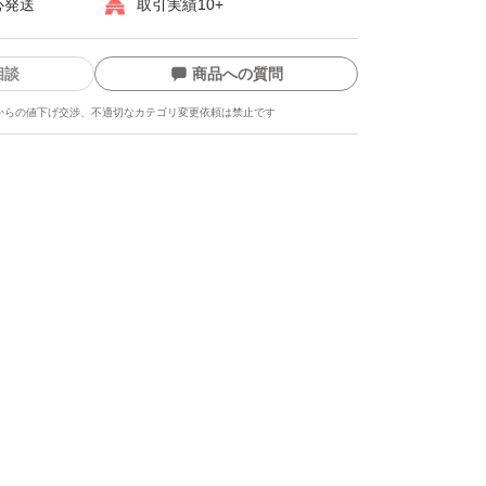
心発送
取引実績10+
相談
商品への質問
からの値下げ交渉、不適切なカテゴリ変更依頼は禁止です
ます