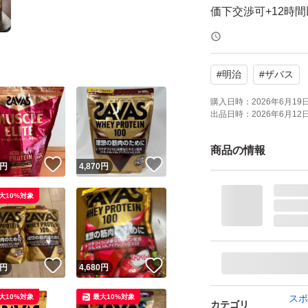
価下交渉可+12時
商品すり替え防止
#
明治
#
ザバス
箱の状態等細かく
す。
購入日時：
2026年6月19日 
出品日時：
2026年6月12日 
すり替え防止の為
配送による擦り傷
商品の情報
！
いいね！
いいね！
送会社へお問い合
円
4,870
円
ので予めご了承下
大10%対象
！
いいね！
いいね！
円
4,680
円
大10%対象
最大10%対象
スポ
カテゴリ