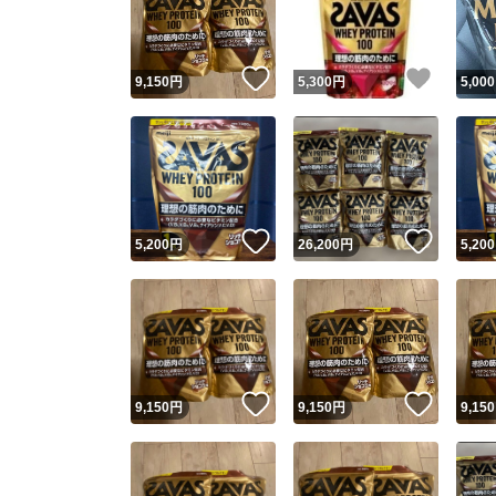
他フ
いいね！
いいね
9,150
円
5,300
円
5,000
スピード
※このバッ
スピ
いいね！
いいね
5,200
円
26,200
円
5,200
スピ
安心
いいね！
いいね
9,150
円
9,150
円
9,150