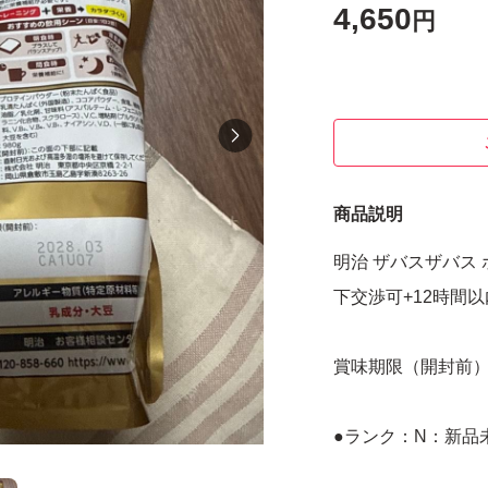
4,650
円
商品説明
明治 ザバスザバス 
下交渉可+12時間
賞味期限（開封前）：2
●ランク：N：新品