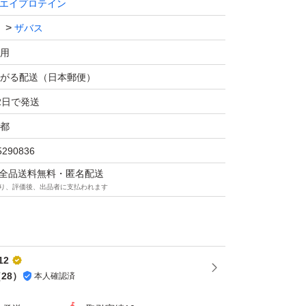
エイプロテイン
ザバス
用
がる配送（日本郵便）
2日で発送
都
5290836
マは全品送料無料・匿名配送
り、評価後、出品者に支払われます
12
（
28
）
本人確認済