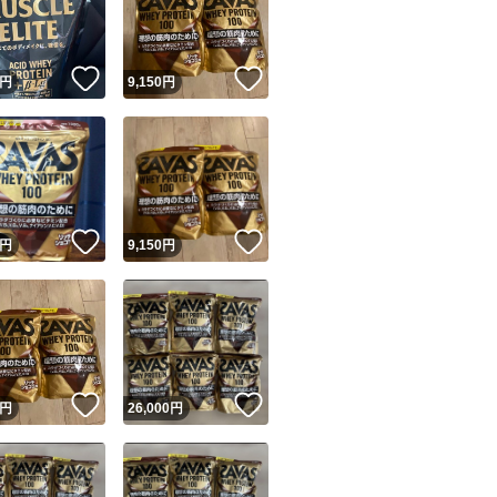
商品情報コピー機
リマ実績◯+
このユーザーは他フリマサービスでの取引実績があります
！
いいね！
いいね！
円
9,150
円
出品ページへ
&安心発送
キャンセル
ジは実績に基づく表示であり、発送を保証しているものではありません
このユーザーは高頻度で24時間以内＆設定した発送日数内に
ード＆安心発送
ます
！
いいね！
いいね！
円
9,150
円
ード発送
このユーザーは高頻度で24時間以内に発送しています
発送
このユーザーは設定した発送日数内に発送しています
！
いいね！
いいね！
円
26,000
円