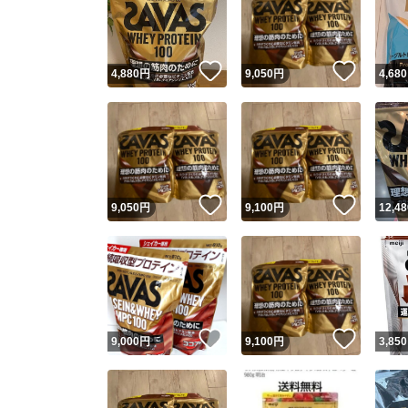
いいね！
いいね
4,880
円
9,050
円
4,680
いいね！
いいね
9,050
円
9,100
円
12,48
Yaho
安心取引
安心
いいね！
いいね
9,000
円
9,100
円
3,850
取引実績
取引