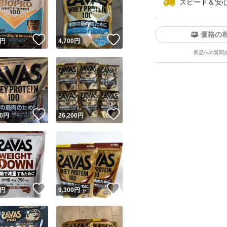
スピード＆安
価格の
！
いいね！
いいね！
円
4,700
円
商品への質問
ユーザーの実績について
！
いいね！
いいね！
0
円
26,200
円
o!フリマが定めた一定の基準を満たしたユーザーにバッジを付与しています
出品者
この商品の情報をコピーします
取引出品者
Yahoo!フリマの基準をクリアした安心・安全なユーザーです
！
いいね！
いいね！
商品画像の
無断転載は禁止
されています
円
9,300
円
コピーされた情報は
必ずご自身の商品に合わせて編集
してください
コピーは
1商品につき1回
です
実績◯+
このユーザーはYahoo!フリマの取引を完了させた実績があり