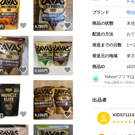
ホ
ブランド
明治
商品の状態
未使
！
いいね！
いいね！
円
4,780
円
配送の方法
おて
発送までの日数
1〜
発送元の地域
東京
商品ID
z62
！
いいね！
いいね！
円
8,500
円
Yahoo!フリ
代金は運営が一旦預か
出品者
！
いいね！
いいね！
KIDS71114
円
9,100
円