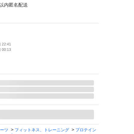
間以内匿名配送
のため、返品不可とさせていただきます。
気にされる方や、神経質な方はご遠慮願いま
22:41
00:13
、返品返金、交換はお断りさせて頂きます。
や凹みや、配送中のトラブルなどについては運
わせください。こちらでは責任は負いかねます
さい。
ーツ
フィットネス、トレーニング
プロテイン