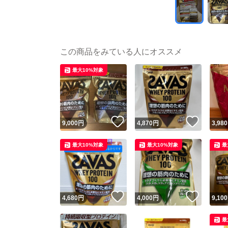
この商品をみている人にオススメ
最大10%対象
いいね！
いいね
9,000
円
4,870
円
3,980
最大10%対象
最大10%対象
最
いいね！
いいね
4,680
円
4,000
円
9,100
最